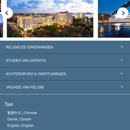
RELIGIEUZE ERKENNINGEN
Verenigde Staten
STUDIES VAN EXPERTS
Wereldwijde Erkenningen
Expertises per Categorie
ACHTERGROND & OVERTUIGINGEN
Historische Beslissingen
’s Werelds Meest Vooraanstaande Experts
L. Ron Hubbard
VRIJHEID VAN RELIGIE
De Doeleinden van Scientology
Wat is Vrijheid van Religie?
Taal
Het Credo van de Scientology Kerk
Internationale Mensenrechten Standaards
繁體中文 |
Chinese
Dansk |
Danish
De Code van een Scientoloog
Verklaring over Religie
English |
English