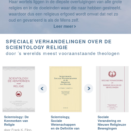
Haar wortels liggen in de diepste overtuigingen van alle grote
religies en in de doeleinden waar die naar hebben gestreefd,
waardoor dus een religieus erfgoed wordt omvat dat net zo
oud en gevarieerd is als de Mens zelf.
Leer meer
SPECIALE VERHANDELINGEN OVER DE
SCIENTOLOGY RELIGIE
door ’s werelds meest vooraanstaande theologen
Scientology: De
Scientology,
Sociale
Kenmerken van
Sociale
Verandering en
Religie
Wetenschappen
Nieuwe Religieuze
en de Definitie van
Bewegingen
door Frank K. Flinn,