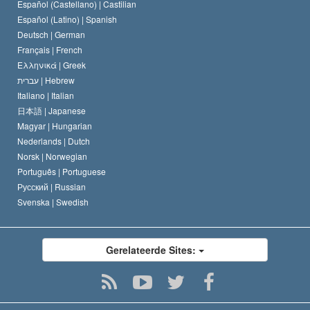
Español (Castellano) |
Castilian
David Miscavige
Español (Latino) |
Spanish
Deutsch |
German
Français |
French
Ελληνικά |
Greek
עברית |
Hebrew
Italiano |
Italian
日本語 |
Japanese
Magyar |
Hungarian
Nederlands |
Dutch
Norsk |
Norwegian
Português |
Portuguese
Русский |
Russian
Svenska |
Swedish
Gerelateerde Sites: