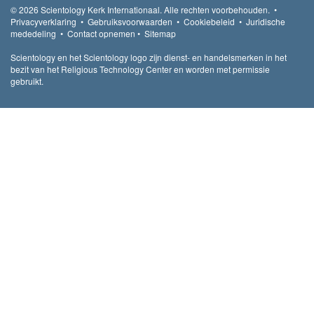
© 2026
Scientology Kerk Internationaal.
Alle rechten voorbehouden.
•
Privacyverklaring
•
Gebruiksvoorwaarden
•
Cookiebeleid
•
Juridische
mededeling
•
Contact opnemen
•
Sitemap
Scientology en het Scientology logo zijn dienst- en handelsmerken in het
bezit van het Religious Technology Center en worden met permissie
gebruikt.