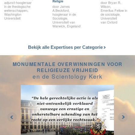
Religie
adjunct-hoogleraar
door Bryan R.
in de theologische
door James
Wilson,
wetenschappen,
A.Beckford,
Emeritus Fellow in
Washington
hoogleraar in de
de sociologie,
Universiteit
Sociologie,
Universiteit
Universiteit van
van Oxford
Warwick, Engeland
Bekijk alle Expertises per Categorie
MONUMENTALE OVERWINNINGEN VOOR
RELIGIEUZE VRIJHEID
en de Scientology Kerk