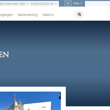
NL
TAAL
FREEDOM MAG.ORG
SCIENTOLOGY.NL
uigingen
Samenleving
Video’s
EN