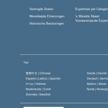
Verenigde Staten
Expertises per Categor
Wereldwijde Erkenningen
’s Werelds Meest
Vooraanstaande Expert
Historische Beslissingen
Taal
繁體中文 |
Chinese
Dansk |
Danish
Español (Latino) |
Spanish
Deutsch |
Germ
עברית |
Hebrew
Italiano |
Italian
Nederlands |
Dutch
Norsk |
Norwegi
Svenska |
Swedish