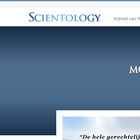
Vrijheid van R
M