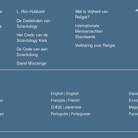
ie
L. Ron Hubbard
Wat is Vrijheid van
Religie?
De Doeleinden van
Internationale
s
Scientology
Mensenrechten
Het Credo van de
Standaards
Scientology Kerk
Verklaring over Religie
De Code van een
Scientoloog
David Miscavige
English |
English
Españ
an
Français |
French
Ελλη
日本語 |
Japanese
Magy
an
Português |
Portuguese
Русск