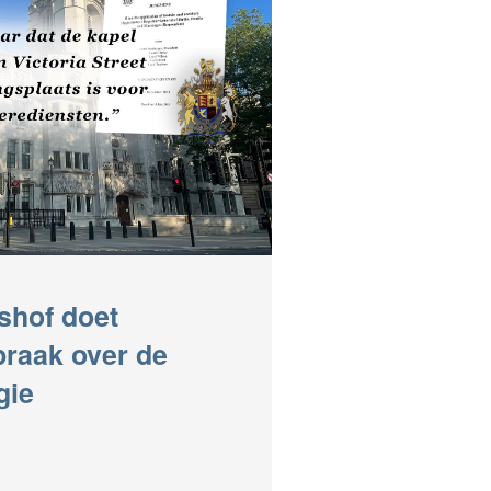
shof doet
praak over de
gie