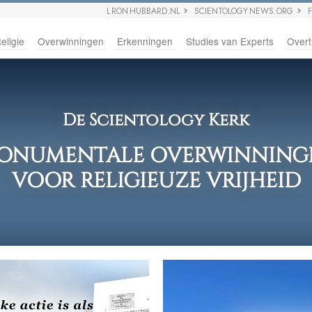
L RON HUBBARD.NL
SCIENTOLOGY NEWS.ORG
eligie
Overwinningen
Erkenningen
Studies van Experts
Overt
De Scientology Kerk
ONUMENTALE OVERWINNING
VOOR RELIGIEUZE VRIJHEID