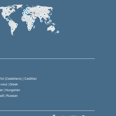
ol (Castellano) |
Castilian
νικά |
Greek
ar |
Hungarian
ий |
Russian