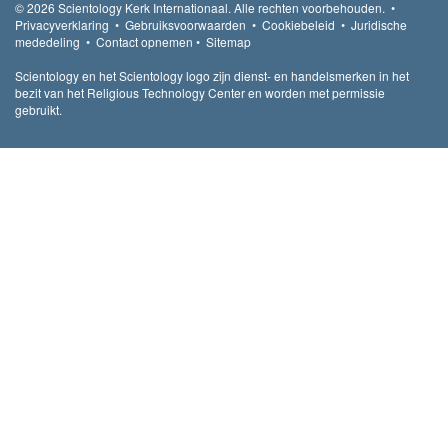
© 2026
Scientology Kerk Internationaal.
Alle rechten voorbehouden.
•
Privacyverklaring
•
Gebruiksvoorwaarden
•
Cookiebeleid
•
Juridische
mededeling
•
Contact opnemen
•
Sitemap
Scientology en het Scientology logo zijn dienst- en handelsmerken in het
bezit van het Religious Technology Center en worden met permissie
gebruikt.