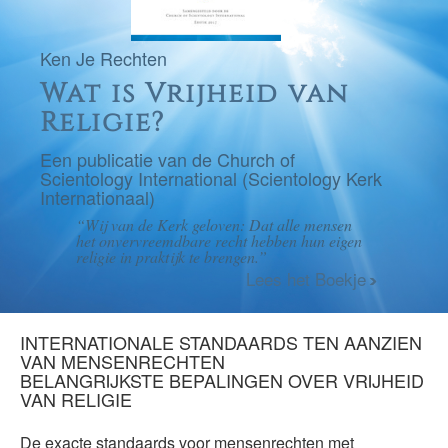
Ken Je Rechten
Wat is Vrijheid van
Religie?
Een publicatie van de Church of
Scientology International (Scientology Kerk
Internationaal)
“Wij van de Kerk geloven: Dat alle mensen
het onvervreemdbare recht hebben hun eigen
religie in praktijk te brengen.”
Lees het Boekje
INTERNATIONALE STANDAARDS TEN AANZIEN
VAN MENSENRECHTEN
BELANGRIJKSTE BEPALINGEN OVER VRIJHEID
VAN RELIGIE
De exacte standaards voor mensenrechten met