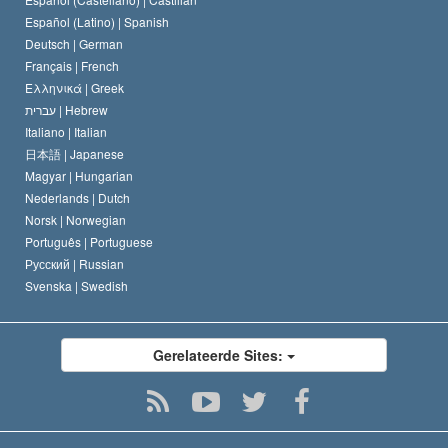
David Miscavige
Español (Latino) |
Spanish
Deutsch |
German
Français |
French
Ελληνικά |
Greek
עברית |
Hebrew
Italiano |
Italian
日本語 |
Japanese
Magyar |
Hungarian
Nederlands |
Dutch
Norsk |
Norwegian
Português |
Portuguese
Русский |
Russian
Svenska |
Swedish
Gerelateerde Sites: