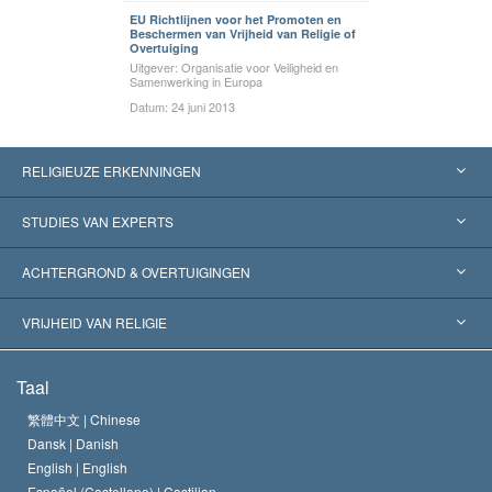
EU Richtlijnen voor het Promoten en
Beschermen van Vrijheid van Religie of
Overtuiging
Uitgever: Organisatie voor Veiligheid en
Samenwerking in Europa
Datum: 24 juni 2013
RELIGIEUZE ERKENNINGEN
Verenigde Staten
STUDIES VAN EXPERTS
Wereldwijde Erkenningen
Expertises per Categorie
ACHTERGROND & OVERTUIGINGEN
Historische Beslissingen
’s Werelds Meest Vooraanstaande Experts
L. Ron Hubbard
VRIJHEID VAN RELIGIE
De Doeleinden van Scientology
Wat is Vrijheid van Religie?
Taal
Het Credo van de Scientology Kerk
Internationale Mensenrechten Standaards
繁體中文 |
Chinese
Dansk |
Danish
De Code van een Scientoloog
Verklaring over Religie
English |
English
Español (Castellano) |
Castilian