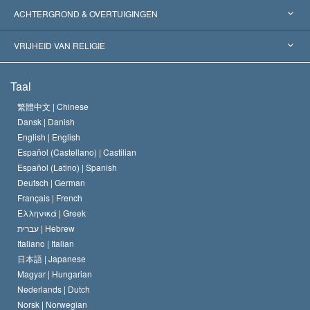
Wereldwijde Erkenningen
Expertises per Categorie
ACHTERGROND & OVERTUIGINGEN
Historische Beslissingen
’s Werelds Meest Vooraanstaande Experts
L. Ron Hubbard
VRIJHEID VAN RELIGIE
De Doeleinden van Scientology
Wat is Vrijheid van Religie?
Taal
Het Credo van de Scientology Kerk
Internationale Mensenrechten Standaards
繁體中文 |
Chinese
Dansk |
Danish
De Code van een Scientoloog
Verklaring over Religie
English |
English
Español (Castellano) |
Castilian
David Miscavige
Español (Latino) |
Spanish
Deutsch |
German
Français |
French
Ελληνικά |
Greek
עברית |
Hebrew
Italiano |
Italian
日本語 |
Japanese
Magyar |
Hungarian
Nederlands |
Dutch
Norsk |
Norwegian