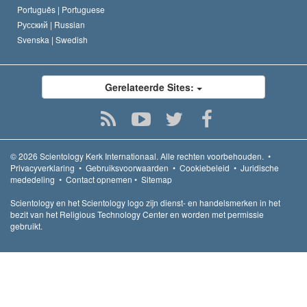
Português |
Portuguese
Русский |
Russian
Svenska |
Swedish
Gerelateerde Sites:
© 2026
Scientology Kerk Internationaal.
Alle rechten voorbehouden.
•
Privacyverklaring
•
Gebruiksvoorwaarden
•
Cookiebeleid
•
Juridische
mededeling
•
Contact opnemen
•
Sitemap
Scientology en het Scientology logo zijn dienst- en handelsmerken in het
bezit van het Religious Technology Center en worden met permissie
gebruikt.