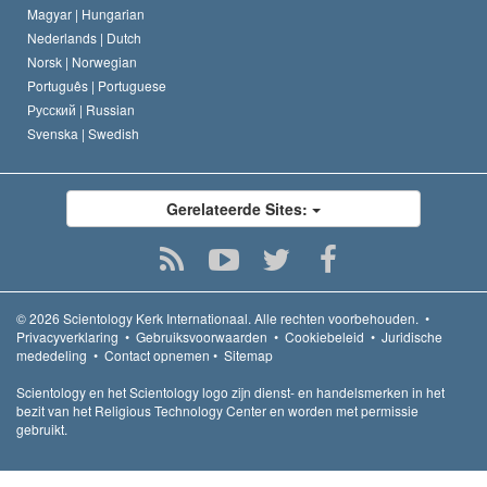
Magyar |
Hungarian
Nederlands |
Dutch
Norsk |
Norwegian
Português |
Portuguese
Русский |
Russian
Svenska |
Swedish
Gerelateerde Sites:
© 2026
Scientology Kerk Internationaal.
Alle rechten voorbehouden.
•
Privacyverklaring
•
Gebruiksvoorwaarden
•
Cookiebeleid
•
Juridische
mededeling
•
Contact opnemen
•
Sitemap
Scientology en het Scientology logo zijn dienst- en handelsmerken in het
bezit van het Religious Technology Center en worden met permissie
gebruikt.