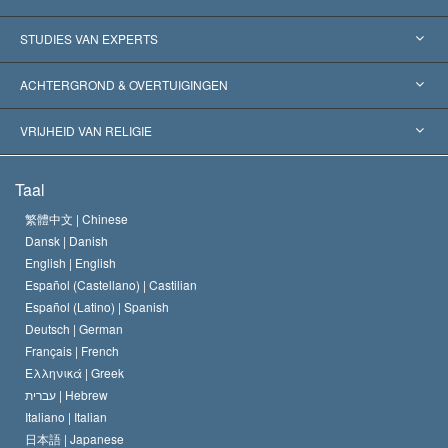
Verenigde Staten
STUDIES VAN EXPERTS
Wereldwijde Erkenningen
Expertises per Categorie
ACHTERGROND & OVERTUIGINGEN
Historische Beslissingen
’s Werelds Meest Vooraanstaande Experts
L. Ron Hubbard
VRIJHEID VAN RELIGIE
De Doeleinden van Scientology
Wat is Vrijheid van Religie?
Taal
Het Credo van de Scientology Kerk
Internationale Mensenrechten Standaards
繁體中文 |
Chinese
Dansk |
Danish
De Code van een Scientoloog
Verklaring over Religie
English |
English
Español (Castellano) |
Castilian
David Miscavige
Español (Latino) |
Spanish
Deutsch |
German
Français |
French
Ελληνικά |
Greek
עברית |
Hebrew
Italiano |
Italian
日本語 |
Japanese