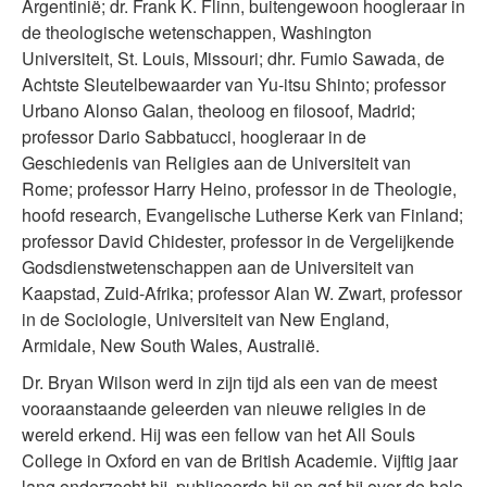
Argentinië; dr. Frank K. Flinn, buitengewoon hoogleraar in
de theologische wetenschappen, Washington
Universiteit, St. Louis, Missouri; dhr. Fumio Sawada, de
Achtste Sleutelbewaarder van Yu-itsu Shinto; professor
Urbano Alonso Galan, theoloog en filosoof, Madrid;
professor Dario Sabbatucci, hoogleraar in de
Geschiedenis van Religies aan de Universiteit van
Rome; professor Harry Heino, professor in de Theologie,
hoofd research, Evangelische Lutherse Kerk van Finland;
professor David Chidester, professor in de Vergelijkende
Godsdienstwetenschappen aan de Universiteit van
Kaapstad, Zuid-Afrika; professor Alan W. Zwart, professor
in de Sociologie, Universiteit van New England,
Armidale, New South Wales, Australië.
Dr. Bryan Wilson werd in zijn tijd als een van de meest
vooraanstaande geleerden van nieuwe religies in de
wereld erkend. Hij was een fellow van het All Souls
College in Oxford en van de British Academie. Vijftig jaar
lang onderzocht hij, publiceerde hij en gaf hij over de hele