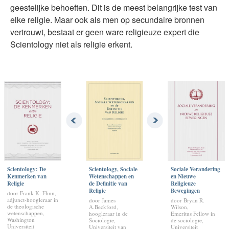
geestelijke behoeften. Dit is de meest belangrijke test van
elke religie. Maar ook als men op secundaire bronnen
vertrouwt, bestaat er geen ware religieuze expert die
Scientology niet als religie erkent.
Scientology: De
Scientology, Sociale
Sociale Verandering
Kenmerken van
Wetenschappen en
en Nieuwe
Religie
de Definitie van
Religieuze
Religie
Bewegingen
door Frank K. Flinn,
adjunct-hoogleraar in
door James
door Bryan R.
de theologische
A.Beckford,
Wilson,
wetenschappen,
hoogleraar in de
Emeritus Fellow in
Washington
Sociologie,
de sociologie,
Universiteit
Universiteit van
Universiteit