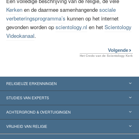
Een volledige beschrijving van de religie, de vele
Kerken
en de daarmee samenhangende
sociale
verbeteringsprogramma’s
kunnen op het internet
gevonden worden op
scientology.nl
en het
Scientology
Videokanaal
.
Volgende
Het Credo van de Scientology Kerk
RELIGIEUZE ERKENNINGEN
Verenigde Staten
STUDIES VAN EXPERTS
Wereldwijde Erkenningen
Expertises per Categorie
ACHTERGROND & OVERTUIGINGEN
Historische Beslissingen
’s Werelds Meest Vooraanstaande Experts
L. Ron Hubbard
VRIJHEID VAN RELIGIE