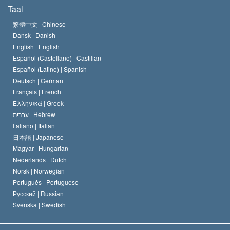
De Doeleinden van Scientology
Wat is Vrijheid van Religie?
Taal
Het Credo van de Scientology Kerk
Internationale Mensenrechten Standaards
繁體中文 |
Chinese
Dansk |
Danish
De Code van een Scientoloog
Verklaring over Religie
English |
English
Español (Castellano) |
Castilian
David Miscavige
Español (Latino) |
Spanish
Deutsch |
German
Français |
French
Ελληνικά |
Greek
עברית |
Hebrew
Italiano |
Italian
日本語 |
Japanese
Magyar |
Hungarian
Nederlands |
Dutch
Norsk |
Norwegian
Português |
Portuguese
Русский |
Russian
Svenska |
Swedish