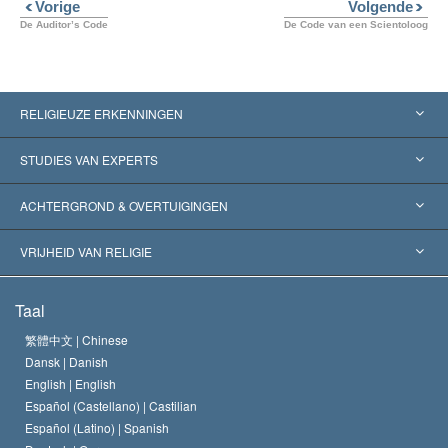
Vorige
Volgende
De Auditor’s Code
De Code van een Scientoloog
RELIGIEUZE ERKENNINGEN
Verenigde Staten
STUDIES VAN EXPERTS
Wereldwijde Erkenningen
Expertises per Categorie
ACHTERGROND & OVERTUIGINGEN
Historische Beslissingen
’s Werelds Meest Vooraanstaande Experts
L. Ron Hubbard
VRIJHEID VAN RELIGIE
De Doeleinden van Scientology
Wat is Vrijheid van Religie?
Taal
Het Credo van de Scientology Kerk
Internationale Mensenrechten Standaards
繁體中文 |
Chinese
Dansk |
Danish
De Code van een Scientoloog
Verklaring over Religie
English |
English
Español (Castellano) |
Castilian
David Miscavige
Español (Latino) |
Spanish