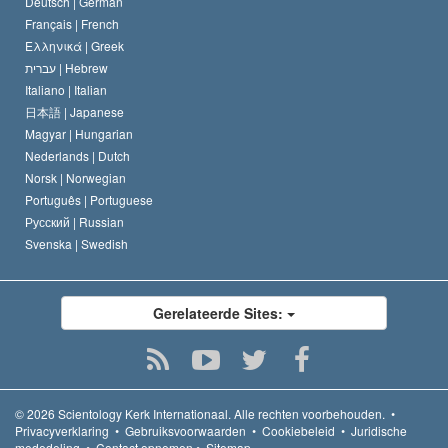
Deutsch |
German
Français |
French
Ελληνικά |
Greek
עברית |
Hebrew
Italiano |
Italian
日本語 |
Japanese
Magyar |
Hungarian
Nederlands |
Dutch
Norsk |
Norwegian
Português |
Portuguese
Русский |
Russian
Svenska |
Swedish
Gerelateerde Sites:
© 2026
Scientology Kerk Internationaal.
Alle rechten voorbehouden.
•
Privacyverklaring
•
Gebruiksvoorwaarden
•
Cookiebeleid
•
Juridische
mededeling
•
Contact opnemen
•
Sitemap