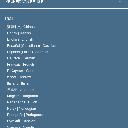
’s Werelds Meest Vooraanstaande Experts
L. Ron Hubbard
VRIJHEID VAN RELIGIE
De Doeleinden van Scientology
Wat is Vrijheid van Religie?
Taal
Het Credo van de Scientology Kerk
Internationale Mensenrechten Standaards
繁體中文 |
Chinese
Dansk |
Danish
De Code van een Scientoloog
Verklaring over Religie
English |
English
Español (Castellano) |
Castilian
David Miscavige
Español (Latino) |
Spanish
Deutsch |
German
Français |
French
Ελληνικά |
Greek
עברית |
Hebrew
Italiano |
Italian
日本語 |
Japanese
Magyar |
Hungarian
Nederlands |
Dutch
Norsk |
Norwegian
Português |
Portuguese
Русский |
Russian
Svenska |
Swedish