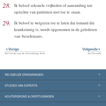
28.
Ik beloof seksuele vrijheden of aanranding ten
opzichte van patiënten niet toe te staan.
29.
Ik beloof te weigeren toe te laten dat iemand die
krankzinnig is, wordt opgenomen in de gelederen
van beoefenaars.
Vorige
Volgende
Het Credo van de Scientology Kerk
De Erecode
RELIGIEUZE ERKENNINGEN
Verenigde Staten
STUDIES VAN EXPERTS
Wereldwijde Erkenningen
Expertises per Categorie
ACHTERGROND & OVERTUIGINGEN
Historische Beslissingen