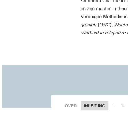
American Civil Liberti
en zijn master in theo
Verenigde Methodisti
(1972),
groeien
Waarom
overheid in religieuz
OVER
INLEIDING
I.
II.