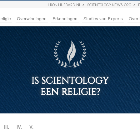
L RON HUBBARD.NL
SCIENTOLOGY NEWS.ORG
eligie
Overwinningen
Erkenningen
Studies van Experts
Overt
IS SCIENTOLOGY
EEN RELIGIE?
III.
IV.
V.