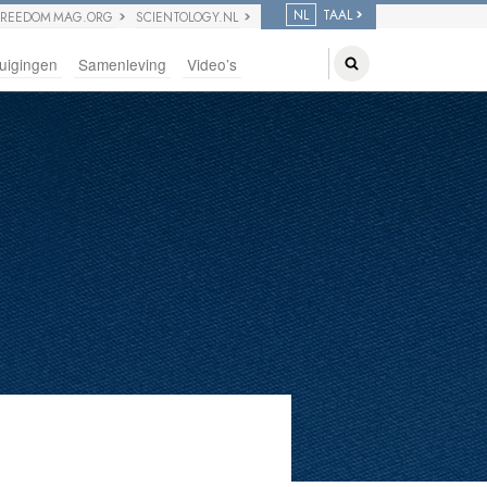
NL
TAAL
FREEDOM MAG.ORG
SCIENTOLOGY.NL
uigingen
Samenleving
Video’s