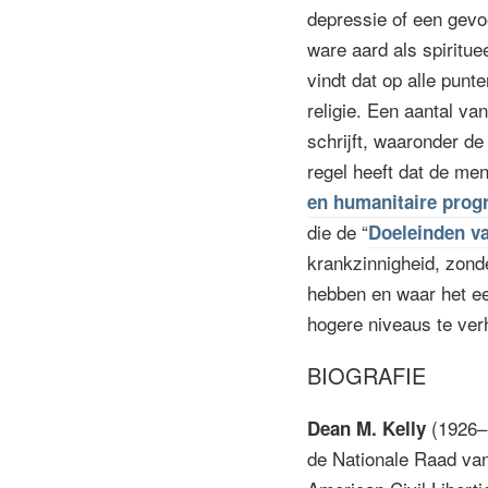
depressie of een gevo
ware aard als spiritu
vindt dat op alle punt
religie. Een aantal va
schrijft, waaronder de
regel heeft dat de me
en humanitaire pro
die de “
Doeleinden v
krankzinnigheid, zond
hebben en waar het ee
hogere niveaus te verh
BIOGRAFIE
(1926–1
Dean M. Kelly
de Nationale Raad van