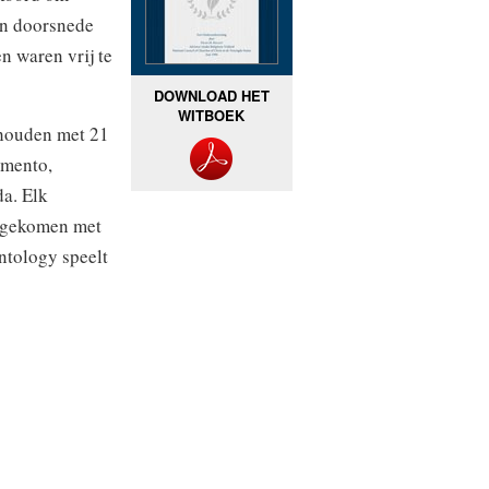
en doorsnede
n waren vrij te
DOWNLOAD HET
WITBOEK
ehouden met 21
amento,
a. Elk
s gekomen met
entology speelt
van de
ientology zijn,
ng leek op wat
nity v.
ige
organisatie
religie”.