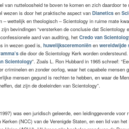
el van nutteloosheid te boven te komen en zich daardoor te 
eel wezen is door het praktische aspect van
en
Dianetics
Sci
en – wettelijk en theologisch – Scientology in ruime mate kwal
n zijn bevindingen “versterken de conclusie dat Scientology een
 confessionele aard van auditing, het
Credo van Scientolog
ns in wezen goed is,
en
huwelijksceremoniën
wereldwijde 
die door de Scientology Kerk worden ondersteund.
gramma’s
”. Zoals L. Ron Hubbard in 1965 schreef: “E
an Scientology
er criminelen en zonder oorlog, waar het capabele mensen 
rlijke mensen gegund is rechten te hebben, en waar de Mens 
effen, dat zijn de doeleinden van Scientology”.
997) was een juridisch geleerde, een leidinggevende voor rel
 Kerken (NCC) van de Verenigde Staten, en een lid van het