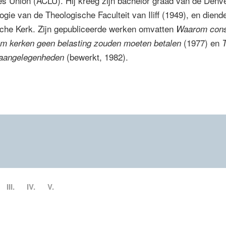
es Union (ACLU). Hij kreeg zijn bachelor graad van de Denve
logie van de Theologische Faculteit van Iliff (1949), en diend
sche Kerk. Zijn gepubliceerde werken omvatten
Waarom cons
(1977) en
 kerken geen belasting zouden moeten betalen
(bewerkt, 1982).
e aangelegenheden
III.
IV.
V.