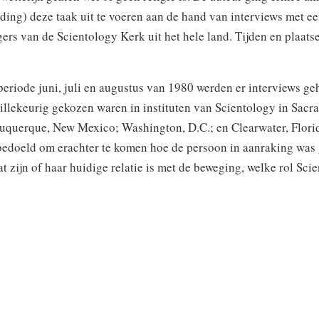
ding) deze taak uit te voeren aan de hand van interviews met e
rs van de Scientology Kerk uit het hele land. Tijden en plaatse
eriode juni, juli en augustus van 1980 werden er interviews g
illekeurig gekozen waren in instituten van Scientology in Sacr
buquerque, New Mexico; Washington, D.C.; en Clearwater, Florid
bedoeld om erachter te komen hoe de persoon in aanraking wa
t zijn of haar huidige relatie is met de beweging, welke rol Sci
 leven en welk verschil het gemaakt heeft in zijn of haar begrip 
ragen over het bestaan.
 interviews was niet om te bepalen wat de leerstellingen van Sc
alen wat Scientology betekent voor de aanhanger. De benaderi
in Californïe voor ogen had in de rechtszaak
Fellowship of Huma
ty
. Daarbij ging het erom vast te stellen of deze niet-godsdienst
kwam voor vrijstelling van belasting op basis van het kenmerk ”