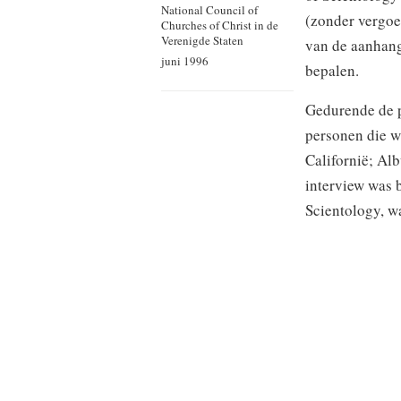
National Council of
(zonder vergoe
Churches of Christ in de
Verenigde Staten
van de aanhange
juni 1996
bepalen.
Gedurende de p
personen die w
Californië; Al
interview was 
Scientology, wa
in zijn of haar
fundamentele v
Het doel van de
maar om te bep
een rechtbank 
Alameda Coun
in aanmerking 