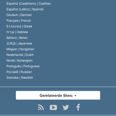
Español (Castellano) |
Castilian
David Miscavige
Español (Latino) |
Spanish
Deutsch |
German
Français |
French
Ελληνικά |
Greek
עברית |
Hebrew
Italiano |
Italian
日本語 |
Japanese
Magyar |
Hungarian
Nederlands |
Dutch
Norsk |
Norwegian
Português |
Portuguese
Русский |
Russian
Svenska |
Swedish
Gerelateerde Sites: