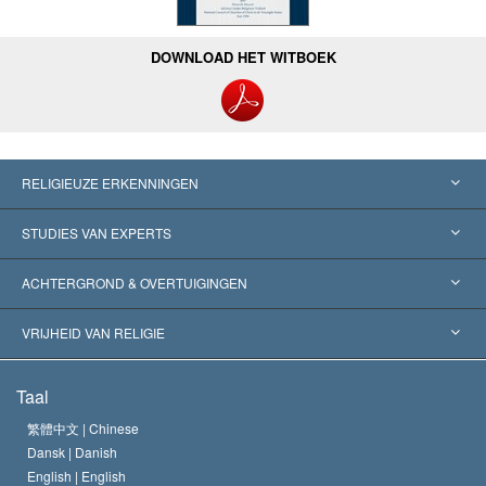
DOWNLOAD HET WITBOEK
RELIGIEUZE ERKENNINGEN
Verenigde Staten
STUDIES VAN EXPERTS
Wereldwijde Erkenningen
Expertises per Categorie
ACHTERGROND & OVERTUIGINGEN
Historische Beslissingen
’s Werelds Meest Vooraanstaande Experts
L. Ron Hubbard
VRIJHEID VAN RELIGIE
De Doeleinden van Scientology
Wat is Vrijheid van Religie?
Taal
Het Credo van de Scientology Kerk
Internationale Mensenrechten Standaards
繁體中文 |
Chinese
Dansk |
Danish
De Code van een Scientoloog
Verklaring over Religie
English |
English