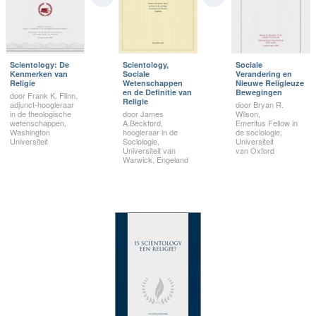
Scientology: De
Scientology,
Sociale
Kenmerken van
Sociale
Verandering en
Religie
Wetenschappen
Nieuwe Religieuze
en de Definitie van
Bewegingen
door Frank K. Flinn,
Religie
adjunct-hoogleraar
door Bryan R.
in de theologische
door James
Wilson,
wetenschappen,
A.Beckford,
Emeritus Fellow in
Washington
hoogleraar in de
de sociologie,
Universiteit
Sociologie,
Universiteit
Universiteit van
van Oxford
Warwick, Engeland