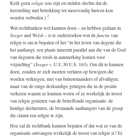
Kerk geen
religie
zou zijn en stelden slechts dat de
leerstelling met betrekking tot meervoudig huwen kon
2
worden verboden.)
Wat rechtbanken wel kunnen doen – en hebben gedaan in
Seeger
and
Welsh
–
is te onderzoeken wat de
functie
van
religie is om te bepalen of het “in het leven van degene die
het aanhangt, een plaats inneemt parallel aan die van de God
van degenen die reeds in aanmerking komen voor
vrijstelling” (
Seeger v. U.S.,
30 U.S. 163). Om dit te kunnen
doen, zouden ze zich moeten verlaten op bewijzen die
worden verkregen, niet van buitenstaanders of afvalligen,
maar van de enige deskundige getuigen die in de positie
verkeren waarin ze kunnen weten of ze werkelijk de troost
van religie genieten van de betreffende organisatie: de
huidige deelnemers, de bestaande aanhangers van de groep
die claimt een religie te zijn.
Hoe zal de rechtbank kunnen bepalen of dat wat ze van de
organisatie ontvangen werkelijk de troost van religie is? Er