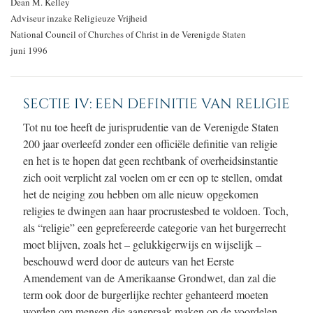
Dean M. Kelley
Adviseur inzake Religieuze Vrijheid
National Council of Churches of Christ in de Verenigde Staten
juni 1996
SECTIE IV: EEN DEFINITIE VAN RELIGIE
Tot nu toe heeft de jurisprudentie van de Verenigde Staten
200 jaar overleefd zonder een officiële definitie van religie
en het is te hopen dat geen rechtbank of overheidsinstantie
zich ooit verplicht zal voelen om er een op te stellen, omdat
het de neiging zou hebben om alle nieuw opgekomen
religies te dwingen aan haar procrustesbed te voldoen. Toch,
als “religie” een geprefereerde categorie van het burgerrecht
moet blijven, zoals het
–
gelukkigerwijs en wijselijk
–
beschouwd werd door de auteurs van het Eerste
Amendement van de Amerikaanse Grondwet, dan zal die
term ook door de burgerlijke rechter gehanteerd moeten
worden om mensen die aanspraak maken op de voordelen