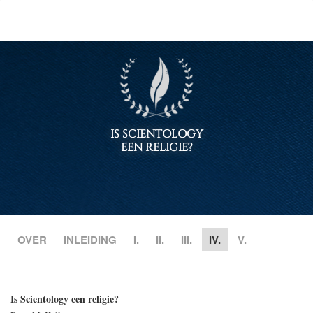
IS SCIENTOLOGY
EEN RELIGIE?
OVER
INLEIDING
I.
II.
III.
IV.
V.
Is Scientology een religie?