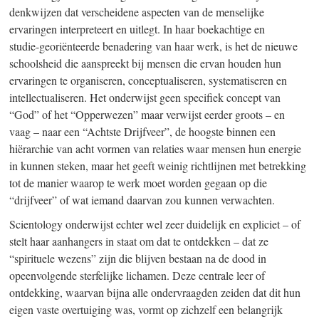
denkwijzen dat verscheidene aspecten van de menselijke
ervaringen interpreteert en uitlegt. In haar boekachtige en
studi
e-g
eoriënteerde benadering van haar werk, is het de nieuwe
schoolsheid die aanspreekt bij mensen die ervan houden hun
ervaringen te organiseren, conceptualiseren, systematiseren en
intellectualiseren. Het onderwijst geen specifiek concept van
“God” of het “Opperwezen” maar verwijst eerder
groots – en
vaag – naar
een “Achtste Drijfveer”, de hoogste binnen een
hiërarchie van acht vormen van relaties waar mensen hun energie
in kunnen steken, maar het geeft weinig richtlijnen met betrekking
tot de manier waarop te werk moet worden gegaan op die
“drijfveer” of wat iemand daarvan zou kunnen verwachten.
Scientology onderwijst echter wel zeer duidelijk en
expliciet – of
stelt haar aanhangers in staat om dat te
ontdekken – dat
ze
“spirituele wezens” zijn die blijven bestaan na de dood in
opeenvolgende sterfelijke lichamen. Deze centrale leer of
ontdekking, waarvan bijna alle ondervraagden zeiden dat dit hun
eigen vaste overtuiging was, vormt op zichzelf een belangrijk