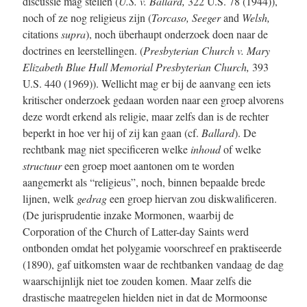
discussie mag stellen (
U.S. v. Ballard,
322 U.S. 78 (1944)),
noch of ze nog religieus zijn (
Torcaso, Seeger
and
Welsh,
citations
supra
), noch überhaupt onderzoek doen naar de
doctrines en leerstellingen. (
Presbyterian Church v. Mary
Elizabeth Blue Hull Memorial Presbyterian Church,
393
U.S. 440 (1969)). Wellicht mag er bij de aanvang een iets
kritischer onderzoek gedaan worden naar een groep alvorens
deze wordt erkend als religie, maar zelfs dan is de rechter
beperkt in hoe ver hij of zij kan gaan (cf.
Ballard
). De
rechtbank mag niet specificeren welke
inhoud
of welke
structuur
een groep moet aantonen om te worden
aangemerkt als “religieus”, noch, binnen bepaalde brede
lijnen, welk
gedrag
een groep hiervan zou diskwalificeren.
(De jurisprudentie inzake Mormonen, waarbij de
Corporation of the Church of Latte
r-d
ay Saints werd
ontbonden omdat het polygamie voorschreef en praktiseerde
(1890), gaf uitkomsten waar de rechtbanken vandaag de dag
waarschijnlijk niet toe zouden komen. Maar zelfs die
drastische maatregelen hielden niet in dat de Mormoonse