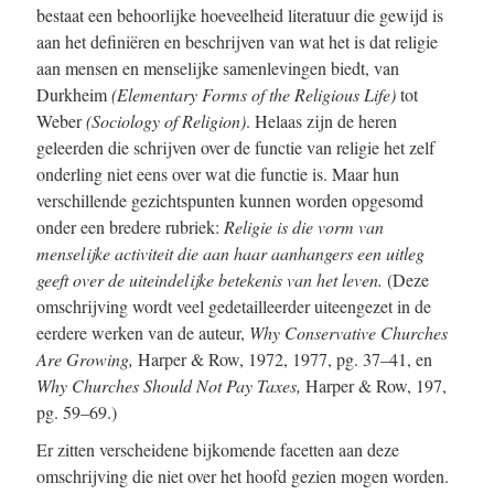
bestaat een behoorlijke hoeveelheid literatuur die gewijd is
aan het definiëren en beschrijven van wat het is dat religie
aan mensen en menselijke samenlevingen biedt, van
Durkheim
(Elementary Forms of the Religious Life)
tot
Weber
(Sociology of Religion)
. Helaas zijn de heren
geleerden die schrijven over de functie van religie het zelf
onderling niet eens over wat die functie is. Maar hun
verschillende gezichtspunten kunnen worden opgesomd
onder een bredere rubriek:
Religie is die vorm van
menselijke activiteit die aan haar aanhangers een uitleg
geeft over de uiteindelijke betekenis van het leven.
(Deze
omschrijving wordt veel gedetailleerder uiteengezet in de
eerdere werken van de auteur,
Why Conservative Churches
Are Growing,
Harper & Row, 1972, 1977, pg. 3
7–4
1, en
Why Churches Should Not Pay Taxes,
Harper & Row, 197,
pg. 5
9–6
9.)
Er zitten verscheidene bijkomende facetten aan deze
omschrijving die niet over het hoofd gezien mogen worden.