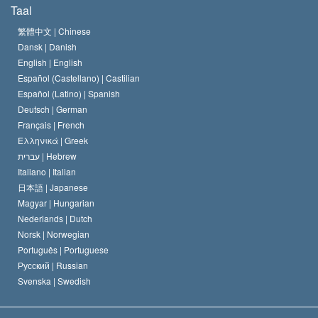
Wat is Vrijheid van Religie?
Taal
Het Credo van de Scientology Kerk
Internationale Mensenrechten Standaards
繁體中文 |
Chinese
Dansk |
Danish
De Code van een Scientoloog
Verklaring over Religie
English |
English
Español (Castellano) |
Castilian
David Miscavige
Español (Latino) |
Spanish
Deutsch |
German
Français |
French
Ελληνικά |
Greek
עברית |
Hebrew
Italiano |
Italian
日本語 |
Japanese
Magyar |
Hungarian
Nederlands |
Dutch
Norsk |
Norwegian
Português |
Portuguese
Русский |
Russian
Svenska |
Swedish