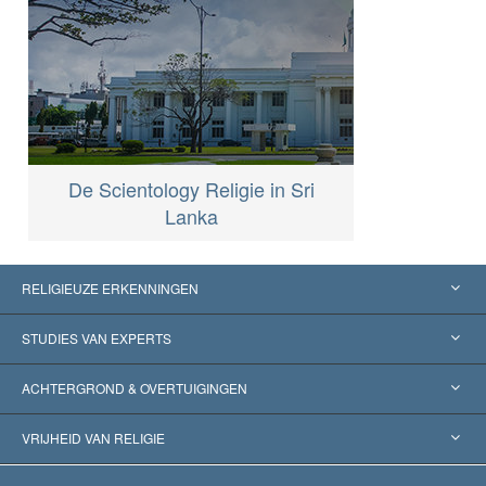
De Scientology Religie in Sri
Lanka
RELIGIEUZE ERKENNINGEN
Verenigde Staten
STUDIES VAN EXPERTS
Wereldwijde Erkenningen
Expertises per Categorie
ACHTERGROND & OVERTUIGINGEN
Historische Beslissingen
’s Werelds Meest Vooraanstaande Experts
L. Ron Hubbard
VRIJHEID VAN RELIGIE
De Doeleinden van Scientology