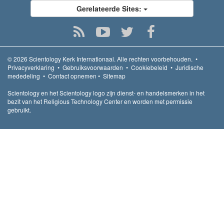
Gerelateerde Sites:
© 2026
Scientology Kerk Internationaal.
Alle rechten voorbehouden.
•
Privacyverklaring
•
Gebruiksvoorwaarden
•
Cookiebeleid
•
Juridische
mededeling
•
Contact opnemen
•
Sitemap
Scientology en het Scientology logo zijn dienst- en handelsmerken in het
bezit van het Religious Technology Center en worden met permissie
gebruikt.