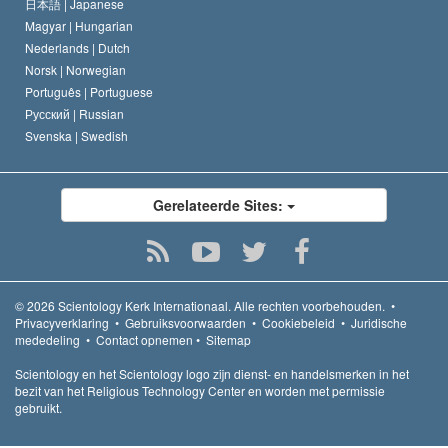
日本語 |
Japanese
Magyar |
Hungarian
Nederlands |
Dutch
Norsk |
Norwegian
Português |
Portuguese
Русский |
Russian
Svenska |
Swedish
Gerelateerde Sites:
© 2026
Scientology Kerk Internationaal.
Alle rechten voorbehouden.
•
Privacyverklaring
•
Gebruiksvoorwaarden
•
Cookiebeleid
•
Juridische
mededeling
•
Contact opnemen
•
Sitemap
Scientology en het Scientology logo zijn dienst- en handelsmerken in het
bezit van het Religious Technology Center en worden met permissie
gebruikt.