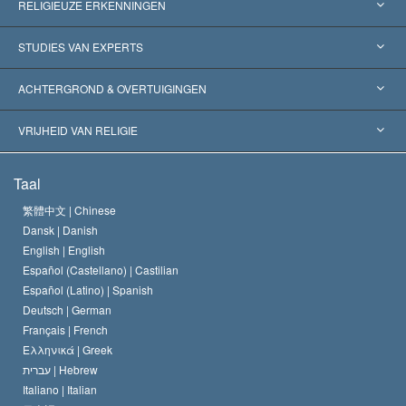
RELIGIEUZE ERKENNINGEN
Verenigde Staten
STUDIES VAN EXPERTS
Wereldwijde Erkenningen
Expertises per Categorie
ACHTERGROND & OVERTUIGINGEN
Historische Beslissingen
’s Werelds Meest Vooraanstaande Experts
L. Ron Hubbard
VRIJHEID VAN RELIGIE
De Doeleinden van Scientology
Wat is Vrijheid van Religie?
Taal
Het Credo van de Scientology Kerk
Internationale Mensenrechten Standaards
繁體中文 |
Chinese
Dansk |
Danish
De Code van een Scientoloog
Verklaring over Religie
English |
English
Español (Castellano) |
Castilian
David Miscavige
Español (Latino) |
Spanish
Deutsch |
German
Français |
French
Ελληνικά |
Greek
עברית |
Hebrew
Italiano |
Italian