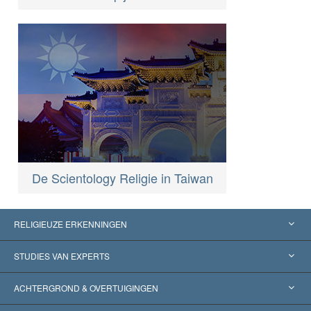
De Scientology Religie in Taiwan
RELIGIEUZE ERKENNINGEN
Verenigde Staten
STUDIES VAN EXPERTS
Wereldwijde Erkenningen
Expertises per Categorie
ACHTERGROND & OVERTUIGINGEN