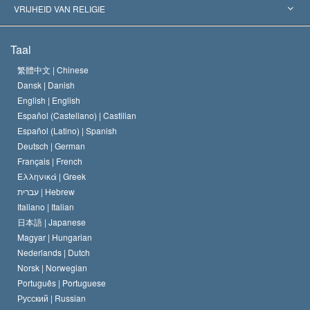
Historische Beslissingen
’s Werelds Meest Vooraanstaande Experts
L. Ron Hubbard
VRIJHEID VAN RELIGIE
De Doeleinden van Scientology
Wat is Vrijheid van Religie?
Taal
Het Credo van de Scientology Kerk
Internationale Mensenrechten Standaards
繁體中文 |
Chinese
Dansk |
Danish
De Code van een Scientoloog
Verklaring over Religie
English |
English
Español (Castellano) |
Castilian
David Miscavige
Español (Latino) |
Spanish
Deutsch |
German
Français |
French
Ελληνικά |
Greek
עברית |
Hebrew
Italiano |
Italian
日本語 |
Japanese
Magyar |
Hungarian
Nederlands |
Dutch
Norsk |
Norwegian
Português |
Portuguese
Русский |
Russian