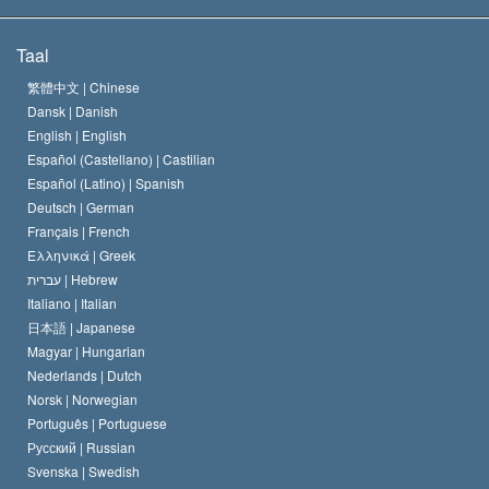
De Doeleinden van Scientology
Wat is Vrijheid van Religie?
Taal
Het Credo van de Scientology Kerk
Internationale Mensenrechten Standaards
繁體中文 |
Chinese
Dansk |
Danish
De Code van een Scientoloog
Verklaring over Religie
English |
English
Español (Castellano) |
Castilian
David Miscavige
Español (Latino) |
Spanish
Deutsch |
German
Français |
French
Ελληνικά |
Greek
עברית |
Hebrew
Italiano |
Italian
日本語 |
Japanese
Magyar |
Hungarian
Nederlands |
Dutch
Norsk |
Norwegian
Português |
Portuguese
Русский |
Russian
Svenska |
Swedish