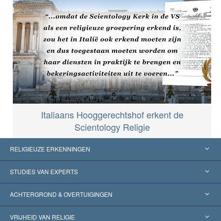
Italiaans Hooggerechtshof erkent de
Scientology Religie
RELIGIEUZE ERKENNINGEN
Verenigde Staten
STUDIES VAN EXPERTS
Wereldwijde Erkenningen
Expertises per Categorie
ACHTERGROND & OVERTUIGINGEN
Historische Beslissingen
’s Werelds Meest Vooraanstaande Experts
L. Ron Hubbard
VRIJHEID VAN RELIGIE