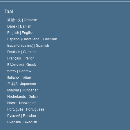
De Doeleinden van Scientology
Wat is Vrijheid van Religie?
Taal
Het Credo van de Scientology Kerk
Internationale Mensenrechten Standaards
繁體中文 |
Chinese
Dansk |
Danish
De Code van een Scientoloog
Verklaring over Religie
English |
English
Español (Castellano) |
Castilian
David Miscavige
Español (Latino) |
Spanish
Deutsch |
German
Français |
French
Ελληνικά |
Greek
עברית |
Hebrew
Italiano |
Italian
日本語 |
Japanese
Magyar |
Hungarian
Nederlands |
Dutch
Norsk |
Norwegian
Português |
Portuguese
Русский |
Russian
Svenska |
Swedish