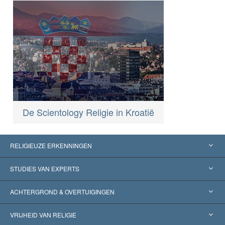
De Scientology Religie in Kroatië
RELIGIEUZE ERKENNINGEN
Verenigde Staten
STUDIES VAN EXPERTS
Wereldwijde Erkenningen
Expertises per Categorie
ACHTERGROND & OVERTUIGINGEN
Historische Beslissingen
’s Werelds Meest Vooraanstaande Experts
L. Ron Hubbard
VRIJHEID VAN RELIGIE