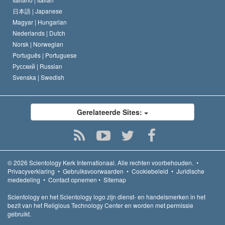
日本語 |
Japanese
Magyar |
Hungarian
Nederlands |
Dutch
Norsk |
Norwegian
Português |
Portuguese
Русский |
Russian
Svenska |
Swedish
Gerelateerde Sites:
© 2026
Scientology Kerk Internationaal.
Alle rechten voorbehouden.
•
Privacyverklaring
•
Gebruiksvoorwaarden
•
Cookiebeleid
•
Juridische
mededeling
•
Contact opnemen
•
Sitemap
Scientology en het Scientology logo zijn dienst- en handelsmerken in het
bezit van het Religious Technology Center en worden met permissie
gebruikt.