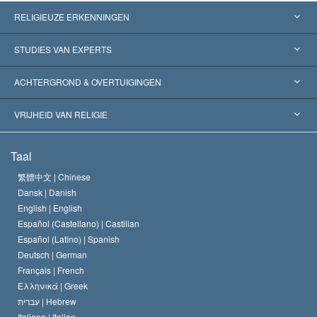
RELIGIEUZE ERKENNINGEN
Verenigde Staten
STUDIES VAN EXPERTS
Wereldwijde Erkenningen
Expertises per Categorie
ACHTERGROND & OVERTUIGINGEN
Historische Beslissingen
’s Werelds Meest Vooraanstaande Experts
L. Ron Hubbard
VRIJHEID VAN RELIGIE
De Doeleinden van Scientology
Wat is Vrijheid van Religie?
Taal
Het Credo van de Scientology Kerk
Internationale Mensenrechten Standaards
繁體中文 |
Chinese
Dansk |
Danish
De Code van een Scientoloog
Verklaring over Religie
English |
English
Español (Castellano) |
Castilian
David Miscavige
Español (Latino) |
Spanish
Deutsch |
German
Français |
French
Ελληνικά |
Greek
עברית |
Hebrew
Italiano |
Italian