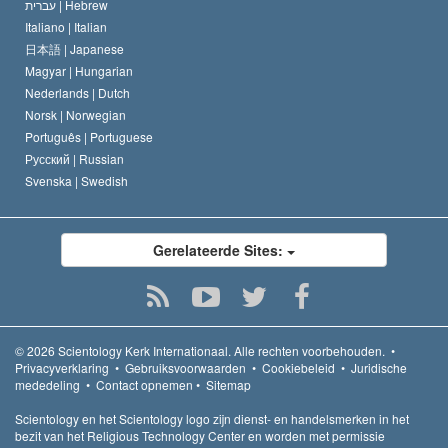
עברית |
Hebrew
Italiano |
Italian
日本語 |
Japanese
Magyar |
Hungarian
Nederlands |
Dutch
Norsk |
Norwegian
Português |
Portuguese
Русский |
Russian
Svenska |
Swedish
Gerelateerde Sites:
© 2026
Scientology Kerk Internationaal.
Alle rechten voorbehouden.
•
Privacyverklaring
•
Gebruiksvoorwaarden
•
Cookiebeleid
•
Juridische
mededeling
•
Contact opnemen
•
Sitemap
Scientology en het Scientology logo zijn dienst- en handelsmerken in het
bezit van het Religious Technology Center en worden met permissie