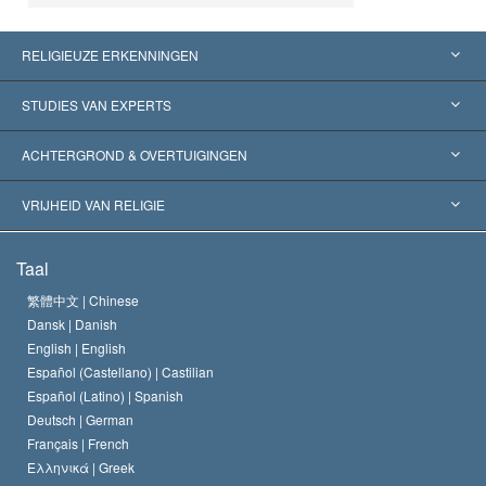
RELIGIEUZE ERKENNINGEN
Verenigde Staten
STUDIES VAN EXPERTS
Wereldwijde Erkenningen
Expertises per Categorie
ACHTERGROND & OVERTUIGINGEN
Historische Beslissingen
’s Werelds Meest Vooraanstaande Experts
L. Ron Hubbard
VRIJHEID VAN RELIGIE
De Doeleinden van Scientology
Wat is Vrijheid van Religie?
Taal
Het Credo van de Scientology Kerk
Internationale Mensenrechten Standaards
繁體中文 |
Chinese
Dansk |
Danish
De Code van een Scientoloog
Verklaring over Religie
English |
English
Español (Castellano) |
Castilian
David Miscavige
Español (Latino) |
Spanish
Deutsch |
German
Français |
French
Ελληνικά |
Greek