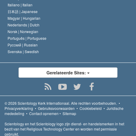
Italiano |
Italian
日本語 |
Japanese
Magyar |
Hungarian
Nederlands |
Dutch
Norsk |
Norwegian
Português |
Portuguese
Русский |
Russian
Svenska |
Swedish
Gerelateerde Sites:
© 2026
Scientology Kerk Internationaal.
Alle rechten voorbehouden.
•
Privacyverklaring
•
Gebruiksvoorwaarden
•
Cookiebeleid
•
Juridische
mededeling
•
Contact opnemen
•
Sitemap
Scientology en het Scientology logo zijn dienst- en handelsmerken in het
bezit van het Religious Technology Center en worden met permissie
gebruikt.