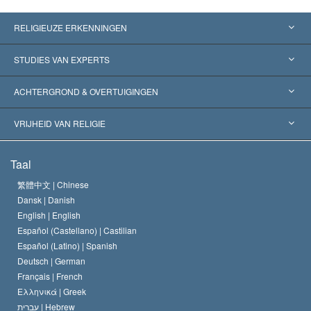
RELIGIEUZE ERKENNINGEN
Verenigde Staten
STUDIES VAN EXPERTS
Wereldwijde Erkenningen
Expertises per Categorie
ACHTERGROND & OVERTUIGINGEN
Historische Beslissingen
’s Werelds Meest Vooraanstaande Experts
L. Ron Hubbard
VRIJHEID VAN RELIGIE
De Doeleinden van Scientology
Wat is Vrijheid van Religie?
Taal
Het Credo van de Scientology Kerk
Internationale Mensenrechten Standaards
繁體中文 |
Chinese
Dansk |
Danish
De Code van een Scientoloog
Verklaring over Religie
English |
English
Español (Castellano) |
Castilian
David Miscavige
Español (Latino) |
Spanish
Deutsch |
German
Français |
French
Ελληνικά |
Greek
עברית |
Hebrew