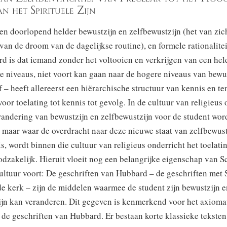
n het Spirituele Zijn
en doorlopend helder bewustzijn en zelfbewustzijn (het van zic
an de droom van de dagelijkse routine), en formele rationalitei
d is dat iemand zonder het voltooien en verkrijgen van een hel
e niveaus, niet voort kan gaan naar de hogere niveaus van bewu
f – heeft allereerst een hiërarchische structuur van kennis en t
oor toelating tot kennis tot gevolg. In de cultuur van religieus 
randering van bewustzijn en zelfbewustzijn voor de student wor
 maar waar de overdracht naar deze nieuwe staat van zelfbewust
s, wordt binnen die cultuur van religieus onderricht het toelat
dzakelijk. Hieruit vloeit nog een belangrijke eigenschap van S
cultuur voort: De geschriften van Hubbard – de geschriften met
e kerk – zijn de middelen waarmee de student zijn bewustzijn e
ijn kan veranderen. Dit gegeven is kenmerkend voor het axioma
de geschriften van Hubbard. Er bestaan korte klassieke teksten