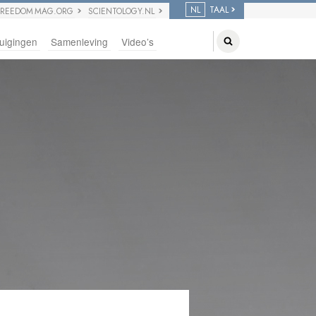
NL
TAAL
FREEDOM MAG.ORG
SCIENTOLOGY.NL
uigingen
Samenleving
Video’s