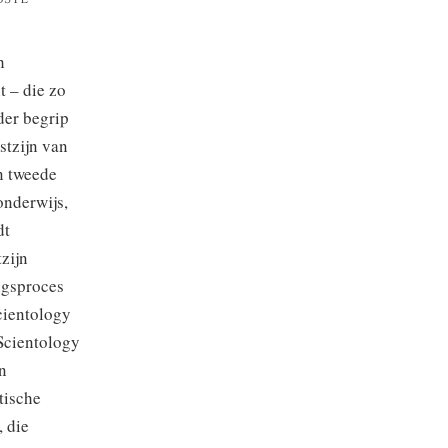
h
t – die zo
der begrip
stzijn van
en tweede
onderwijs,
dt
zijn
ingsproces
cientology
 Scientology
n
tische
, die