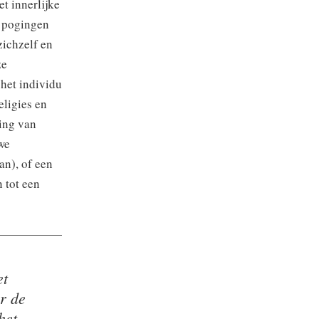
et innerlijke
e pogingen
zichzelf en
ze
 het individu
eligies en
ring van
we
an), of een
 tot een
et
r de
het