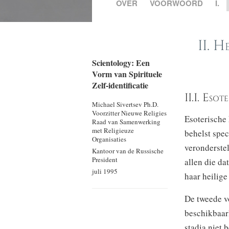
OVER
VOORWOORD
I.
II.
He
Scientology: Een
Vorm van Spirituele
Zelf-identificatie
II.I. Eso
Michael Sivertsev Ph.D.
Voorzitter Nieuwe Religies
Esoterische 
Raad van Samenwerking
met Religieuze
behelst spec
Organisaties
veronderste
Kantoor van de Russische
President
allen die da
juli 1995
haar heilige
De tweede v
beschikbaarh
stadia niet 