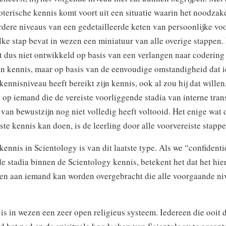
terische kennis komt voort uit een situatie waarin het noodzake
erdere niveaus van een gedetailleerde keten van persoonlijke vo
lke stap bevat in wezen een miniatuur van alle overige stappen.
 dus niet ontwikkeld op basis van een verlangen naar codering
an kennis, maar op basis van de eenvoudige omstandigheid dat 
kennisniveau heeft bereikt zijn kennis, ook al zou hij dat willen
op iemand die de vereiste voorliggende stadia van interne tran
van bewustzijn nog niet volledig heeft voltooid. Het enige wat d
te kennis kan doen, is de leerling door alle voorvereiste stapp
kennis in Scientology is van dit laatste type. Als we “confidenti
e stadia binnen de Scientology kennis, betekent het dat het hi
leen aan iemand kan worden overgebracht die alle voorgaande ni
is in wezen een zeer open religieus systeem. Iedereen die ooit 