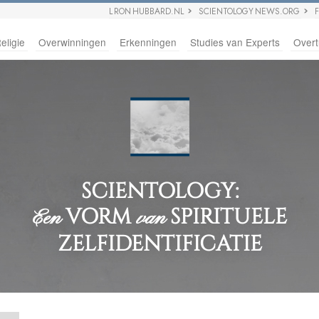
L RON HUBBARD.NL
SCIENTOLOGY NEWS.ORG
eligie
Overwinningen
Erkenningen
Studies van Experts
Overt
SCIENTOLOGY:
VORM
SPIRITUELE
Een
van
ZELFIDENTIFICATIE