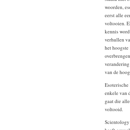
woorden, eso
eerst alle e
voltooien. E
kennis wordt
verhullen v
het hoogste 
overbrengen 
verandering 
van de hoogs
Esoterische 
enkele van d
gaat die al
voltooid.
Scientology 