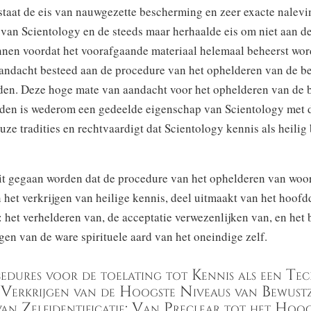
staat de eis van nauwgezette bescherming en zeer exacte nalevi
 van Scientology en de steeds maar herhaalde eis om niet aan d
nnen voordat het voorafgaande materiaal helemaal beheerst word
aandacht besteed aan de procedure van het ophelderen van de b
den. Deze hoge mate van aandacht voor het ophelderen van de 
den is wederom een gedeelde eigenschap van Scientology met 
euze tradities en rechtvaardigt dat Scientology kennis als heil
it gegaan worden dat de procedure van het ophelderen van woo
 het verkrijgen van heilige kennis, deel uitmaakt van het hoofd
 het verhelderen van, de acceptatie verwezenlijken van, en het 
gen van de ware spirituele aard van het oneindige zelf.
ocedures voor de toelating tot Kennis als een Te
 Verkrijgen van de Hoogste Niveaus van Bewustz
an Zelfidentificatie: Van Preclear tot het Hoo