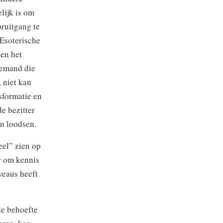
lijk is om
oruitgang te
 Esoterische
 en het
iemand die
, niet kan
sformatie en
e bezitter
en loodsen.
eel” zien op
er om kennis
veaus heeft
de behoefte