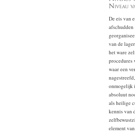
Niveau va
De eis van e
afschudden v
georganiseer
van de lager
het ware zel
procedures v
waar een ve
nagestreefd,
onmogelijk i
absoluut noo
als heilige 
kennis van d
zelfbewustz
element van 