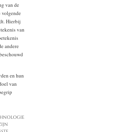
ng van de
e volgende
t. Hierbij
etekenis van
betekenis
de andere
ig beschouwd
rden en hun
doel van
begrip
chnologie
ijn
gste