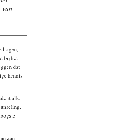
n van
edragen,
 bij het
eggen dat
ige kennis
udent alle
ounseling,
hoogste
ijn aan