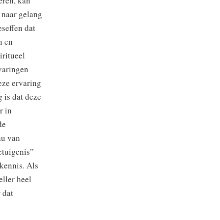
eren, kan
 naar gelang
beseffen dat
n en
iritueel
rvaringen
eze ervaring
 is dat deze
r in
de
au van
getuigenis”
 kennis. Als
eller heel
 dat