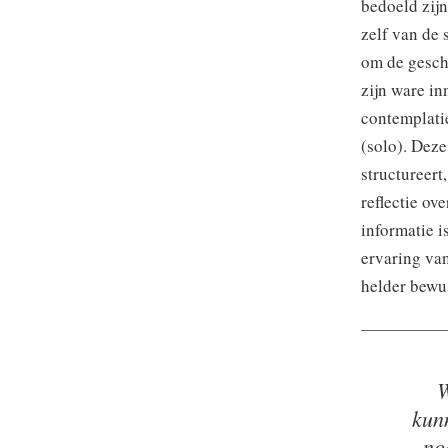
bedoeld zijn
zelf van de 
om de geschr
zijn ware in
contemplatie
(solo). Deze
structureert
reflectie ov
informatie i
ervaring van
helder bewus
W
kun
no