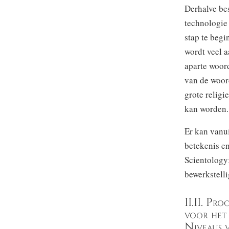
Derhalve be
technologie
stap te begi
wordt veel 
aparte woor
van de woor
grote religi
kan worden.
Er kan vanu
betekenis en
Scientology:
bewerkstelli
II.II. Pr
voor het
Niveaus v