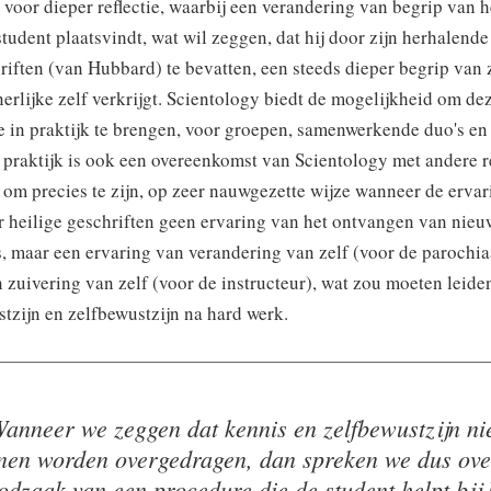
 voor dieper reflectie, waarbij een verandering van begrip van h
student plaatsvindt, wat wil zeggen, dat hij door zijn herhalend
iften (van Hubbard) te bevatten, een steeds dieper begrip van 
nerlijke zelf verkrijgt. Scientology biedt de mogelijkheid om de
 in praktijk te brengen, voor groepen, samenwerkende duo's en
 praktijk is ook een overeenkomst van Scientology met andere r
, om precies te zijn, op zeer nauwgezette wijze wanneer de erva
er heilige geschriften geen ervaring van het ontvangen van nieu
s, maar een ervaring van verandering van zelf (voor de parochia
 zuivering van zelf (voor de instructeur), wat zou moeten leiden
tzijn en zelfbewustzijn na hard werk.
anneer we zeggen dat kennis en zelfbewustzijn ni
nen worden overgedragen, dan spreken we dus ove
odzaak van een procedure die de student helpt bij 