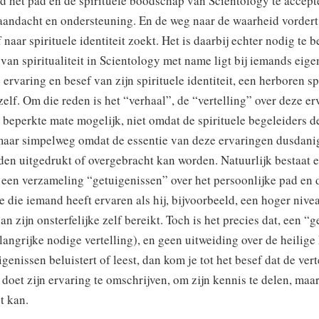
d het pad en de spirituele boodschap van Scientology te accept
aandacht en ondersteuning. En de weg naar de waarheid vordert
lf naar spirituele identiteit zoekt. Het is daarbij echter nodig te 
van spiritualiteit in Scientology met name ligt bij iemands eige
 ervaring en besef van zijn spirituele identiteit, een herboren sp
 zelf. Om die reden is het “verhaal”, de “vertelling” over deze e
 beperkte mate mogelijk, niet omdat de spirituele begeleiders d
maar simpelweg omdat de essentie van deze ervaringen dusdanig
den uitgedrukt of overgebracht kan worden. Natuurlijk bestaat e
 een verzameling “getuigenissen” over het persoonlijke pad en 
e die iemand heeft ervaren als hij, bijvoorbeeld, een hoger nive
an zijn onsterfelijke zelf bereikt. Toch is het precies dat, een “
langrijke nodige vertelling), en geen uitweiding over de heilige
igenissen beluistert of leest, dan kom je tot het besef dat de vert
t doet zijn ervaring te omschrijven, om zijn kennis te delen, maar
t kan.