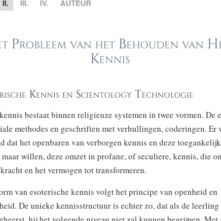
II.
III.
IV.
AUTEUR
t Probleem van het Behouden van He
Kennis
terische Kennis en Scientology Technologie
kennis bestaat binnen religieuze systemen in twee vormen. De 
iale methodes en geschriften met verhullingen, coderingen. Er 
ld dat het openbaren van verborgen kennis en deze toegankelij
t maar willen, deze omzet in profane, of seculiere, kennis, die o
 kracht en het vermogen tot transformeren.
orm van esoterische kennis volgt het principe van openheid en
eid. De unieke kennisstructuur is echter zo, dat als de leerling
beheerst, hij het volgende niveau niet zal kunnen begrijpen. Met