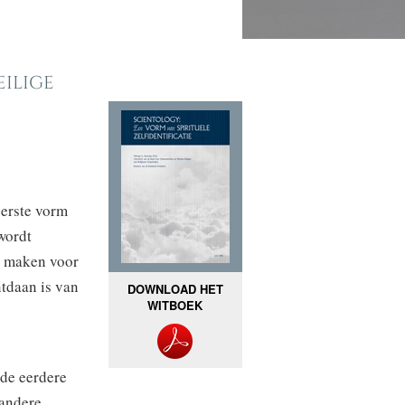
ilige
eerste vorm
wordt
k maken voor
ntdaan is van
DOWNLOAD HET
WITBOEK
 de eerdere
 andere