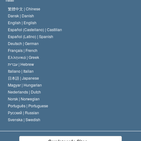
Het Credo van de Scientology Kerk
Internationale Mensenrechten Standaards
繁體中文 |
Chinese
Dansk |
Danish
De Code van een Scientoloog
Verklaring over Religie
English |
English
Español (Castellano) |
Castilian
David Miscavige
Español (Latino) |
Spanish
Deutsch |
German
Français |
French
Ελληνικά |
Greek
עברית |
Hebrew
Italiano |
Italian
日本語 |
Japanese
Magyar |
Hungarian
Nederlands |
Dutch
Norsk |
Norwegian
Português |
Portuguese
Русский |
Russian
Svenska |
Swedish