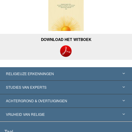
DOWNLOAD HET WITBOEK
RELIGIEUZE ERKENNINGEN
Verenigde Staten
STUDIES VAN EXPERTS
Wereldwijde Erkenningen
Expertises per Categorie
ACHTERGROND & OVERTUIGINGEN
Historische Beslissingen
’s Werelds Meest Vooraanstaande Experts
L. Ron Hubbard
VRIJHEID VAN RELIGIE
De Doeleinden van Scientology
Wat is Vrijheid van Religie?
Taal