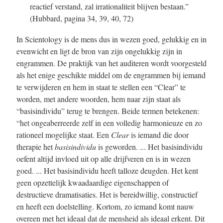
reactief verstand, zal irrationaliteit blijven bestaan.”
(Hubbard, pagina 34, 39, 40, 72)
In Scientology is de mens dus in wezen goed, gelukkig en in
evenwicht en ligt de bron van zijn ongelukkig zijn in
engrammen. De praktijk van het auditeren wordt voorgesteld
als het enige geschikte middel om de engrammen bij iemand
te verwijderen en hem in staat te stellen een “Clear” te
worden, met andere woorden, hem naar zijn staat als
“basisindividu” terug te brengen. Beide termen betekenen:
“het ongeaberreerde zelf in een volledig harmonieuze en zo
rationeel mogelijke staat. Een
Clear
is iemand die door
therapie het
basisindividu
is geworden. ... Het basisindividu
oefent altijd invloed uit op alle drijfveren en is in wezen
goed. ... Het basisindividu heeft talloze deugden. Het kent
geen opzettelijk kwaadaardige eigenschappen of
destructieve dramatisaties. Het is bereidwillig, constructief
en heeft een doelstelling. Kortom, zo iemand komt nauw
overeen met het ideaal dat de mensheid als ideaal erkent. Dit