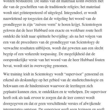
worden bestudeerd. De status van dit materiaal komt overeen met
die van de geschriften van de traditionele religies; het materiaal
wordt niet geïnterpreteerd of uitgelegd. Integendeel, er wordt
nauwlettend op toegezien dat de volgeling het woord van de
grondlegger in zijn “zuivere vorm” te horen krijgt. Scientologen
geloven dat de heer Hubbard een exacte en werkbare route heeft
ontdekt die leidt naar spirituele bevrijding: als na het volgen van
een van de procedures van de grondlegger van Scientology de
verwachte resultaten uitblijven, wordt dat geweten aan een slecht
begrip of een verkeerde toepassing. De mogelijkheid dat de
oorspronkelijke versie van het woord van de heer Hubbard fouten
bevat, wordt niet in overweging genomen.
Wie training leidt in Scientology wordt “supervisor” genoemd en
erkend als deskundige op het gebied van de studietechnologie en
bekwaam om de hindernissen waarvoor de leerlingen zich
geplaatst kunnen zien, te ontdekken en te verhelpen. De supervisor
heeft ook als taak ervoor te zorgen dat de leer correct wordt
doorgegeven en dat er geen verschillende versies of afwijkende
interpretaties ontstaan. De supervisor geeft geen lezingen en geeft