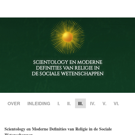
SCIENTOLOGY EN MODERNE
DEFINITIES VAN RELIGIE IN
DE SOCIALE WETENSCHAPPEN
OVER
INLEIDING
I.
II.
III.
IV.
V.
VI.
Scientology en Moderne Definities van Religie in de Sociale
Wetenschappen