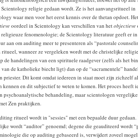
 Scientology religie gedaan wordt. Ze is het aanvangsritueel in
ology waar men voor het eerst kennis over de thetan opdoet. He
tieve
oordeel in Scientology kan verschillen van het
objectieve
 religieuze fenomenologie; de Scientology literatuur geeft er in 
ur aan om auditing meer te presenteren als “pastorale counseli
n ritueel, wanneer ze vergeleken wordt met de christelijke religie 
p de handelingen van een spirituele raadgever (zelfs als het bi
 van de katholieke biecht ligt) dan op de “sacramentele” hande
n priester. Dit komt omdat iedereen in staat moet zijn zichzelf a
en kennen en dit subjectief te weten te komen. Het proces heeft i
n psychoanalytische behandeling, maar scientologen vergelijke
 met Zen praktijken.
diting ritueel wordt in "sessies" met een bepaalde duur gedaan.
lijke wordt “auditor” genoemd; degene die geauditeerd wordt “p
minologie die op auditing gebaseerd is, verwijdert zoveel mogel