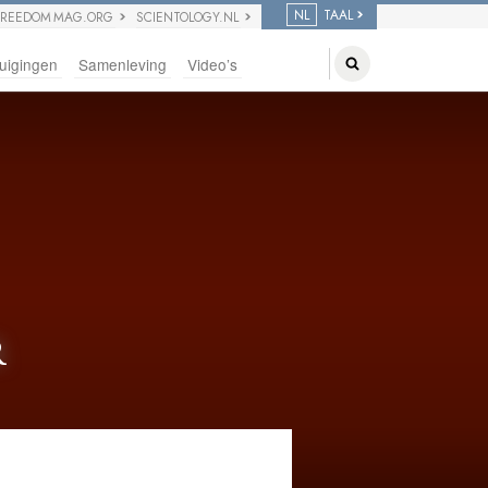
NL
TAAL
FREEDOM MAG.ORG
SCIENTOLOGY.NL
uigingen
Samenleving
Video’s
R