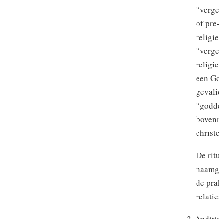
“verge
of pre
religi
“verge
religi
een Go
gevali
“godde
boven
christ
De rit
naamge
de pra
relati
2. Auditi