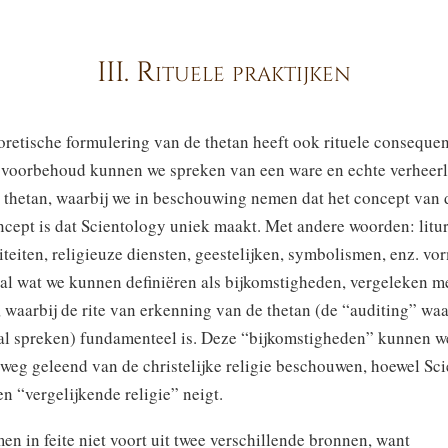
III. Rituele praktijken
oretische formulering van de thetan heeft ook rituele consequen
voorbehoud kunnen we spreken van een ware en echte verheerl
 thetan, waarbij we in beschouwing nemen dat het concept van 
ncept is dat Scientology uniek maakt. Met andere woorden: litu
iteiten, religieuze diensten, geestelijken, symbolismen, enz. vo
al wat we kunnen definiëren als bijkomstigheden, vergeleken m
, waarbij de rite van erkenning van de thetan (de “auditing” waa
zal spreken) fundamenteel is. Deze “bijkomstigheden” kunnen w
weg geleend van de christelijke religie beschouwen, hoewel Sc
en “vergelijkende religie” neigt.
en in feite niet voort uit twee verschillende bronnen, want