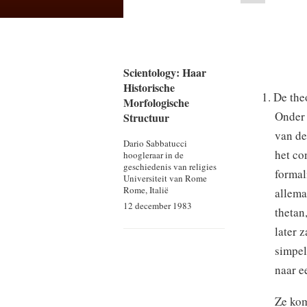
Scientology: Haar
Historische
1. De the
Morfologische
Onder 
Structuur
van de
Dario Sabbatucci
het co
hoogleraar in de
geschiedenis van religies
formal
Universiteit van Rome
Rome, Italië
allema
12 december 1983
thetan
later 
simpel
naar e
Ze kom