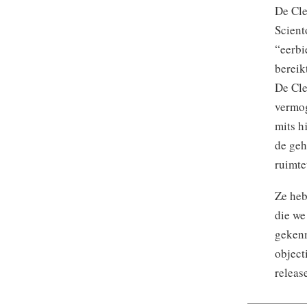
De Cle
Scient
“eerbi
bereik
De Cle
vermog
mits h
de geh
ruimte
Ze heb
die we
gekenm
object
releas