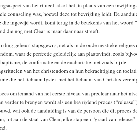
ingsaspect van het ritueel, alsof het, in plaats van een inwijdings
ele counseling was, hoewel deze tot bevrijding leidt. De aandu
 die ingewijd wordt, komt terug in de betekenis van het woord 
nd die nog niet Clear is maar daar naar streeft.
ijding gebeurt stapsgewijs, net als in de oude mystieke religies 
endom, waar de perfectie geleidelijk aan plaatsvindt, zoals bijv
t baptisme, de confirmatie en de eucharistie; net zoals bij de
gsrituelen van het christendom en hun bekrachtiging en toelati
ie die het lichaam fysiek met het lichaam van Christus verenig
oces om iemand van het eerste niveau van preclear naar het niv
en verder te brengen wordt als een bevrijdend proces (“release”
uwd, wat ook de aanduiding is van de persoon die dit proces do
n, tot aan de staat van Clear, elke stap een “graad van release”
md.