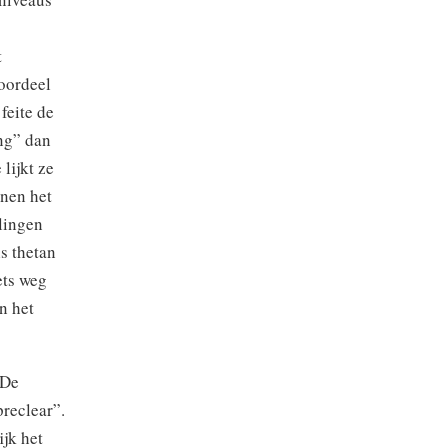
t
oordeel
feite de
ng” dan
lijkt ze
nnen het
lingen
ls thetan
ets weg
n het
 De
reclear”.
ijk het