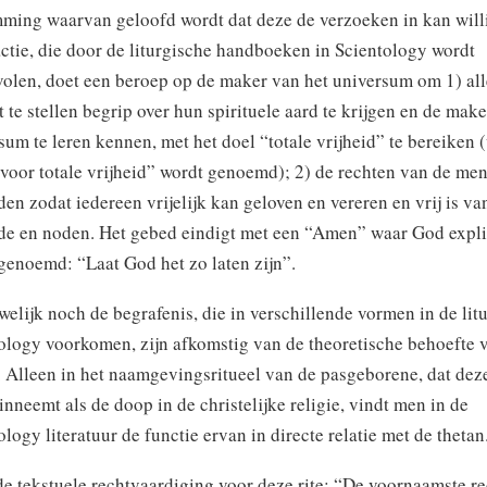
ming waarvan geloofd wordt dat deze de verzoeken in kan will
ctie, die door de liturgische handboeken in Scientology wordt
olen, doet een beroep op de maker van het universum om 1) al
at te stellen begrip over hun spirituele aard te krijgen en de mak
sum te leren kennen, met het doel “totale vrijheid” te bereiken 
voor totale vrijheid” wordt genoemd); 2) de rechten van de men
den zodat iedereen vrijelijk kan geloven en vereren en vrij is va
e en noden. Het gebed eindigt met een “Amen” waar God expli
genoemd: “Laat God het zo laten zijn”.
welijk noch de begrafenis, die in verschillende vormen in de lit
ology voorkomen, zijn afkomstig van de theoretische behoefte 
. Alleen in het naamgevingsritueel van de pasgeborene, dat dez
 inneemt als de doop in de christelijke religie, vindt men in de
ology literatuur de functie ervan in directe relatie met de thetan
 de tekstuele rechtvaardiging voor deze rite: “De voornaamste r