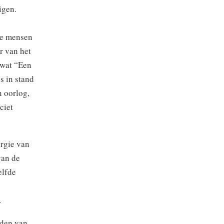
igen.
le mensen
er van het
(wat “Een
s in stand
n oorlog,
ciet
urgie van
van de
elfde
.
eden van