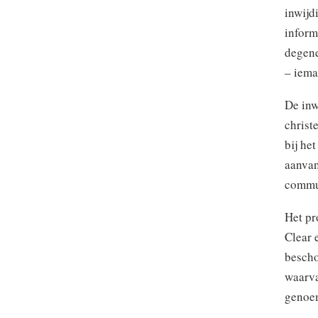
inwijd
inform
degene
– iema
De inw
christ
bij he
aanvan
commun
Het pr
Clear 
bescho
waarva
genoe