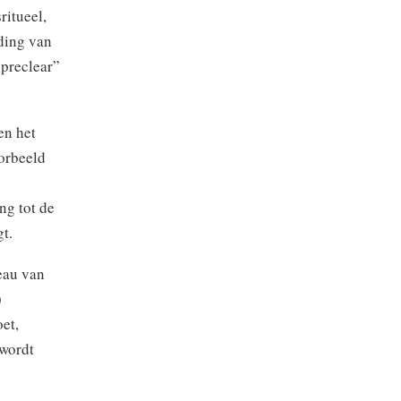
ritueel,
iding van
“preclear”
en het
oorbeeld
ng tot de
t.
eau van
)
et,
 wordt