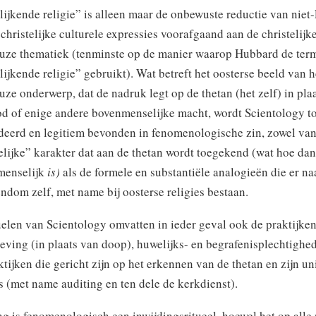
lijkende religie” is alleen maar de onbewuste reductie van niet
-christelijke culturele expressies voorafgaand aan de christelijk
euze thematiek (tenminste op de manier waarop Hubbard de ter
lijkende religie” gebruikt). Wat betreft het oosterse beeld van h
euze onderwerp, dat de nadruk legt op de thetan (het zelf) in pla
d of enige andere bovenmenselijke macht, wordt Scientology t
deerd en legitiem bevonden in fenomenologische zin, zowel va
lijke” karakter dat aan de thetan wordt toegekend (wat hoe da
menselijk
is)
als de formele en substantiële analogieën die er na
endom zelf, met name bij oosterse religies bestaan.
uelen van Scientology omvatten in ieder geval ook de praktijke
ving (in plaats van doop), huwelijks- en begrafenisplechtighed
ktijken die gericht zijn op het erkennen van de thetan en zijn un
es (met name auditing en ten dele de kerkdienst).
ng is fenomenologisch een inwijdingsritueel, hoewel het op alle