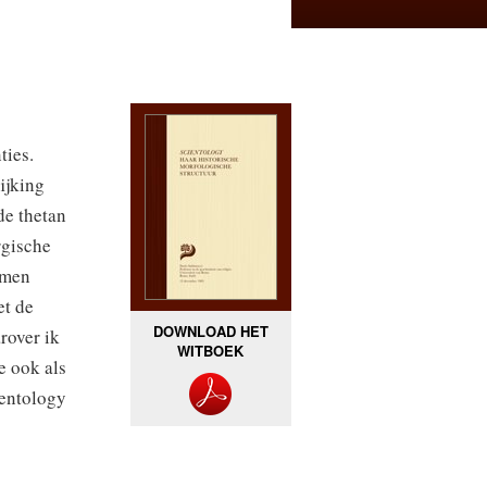
ties.
ijking
de thetan
rgische
rmen
et de
DOWNLOAD HET
rover ik
WITBOEK
e ook als
ientology