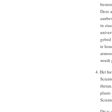
bestem
Deze a
aanbev
in sta
univer
gebed 
te hou
armoed
wordt 
4. Het hu
Scient
thetan
plaats
Scient
Dit is