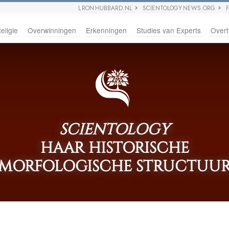
L RON HUBBARD.NL
SCIENTOLOGY NEWS.ORG
eligie
Overwinningen
Erkenningen
Studies van Experts
Overt
SCIENTOLOGY
HAAR HISTORISCHE
MORFOLOGISCHE STRUCTUU