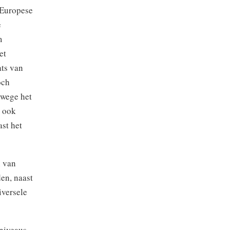
-Europese
e
m
et
ats van
och
nwege het
n ook
ast het
n van
en, naast
iversele
 niveaus