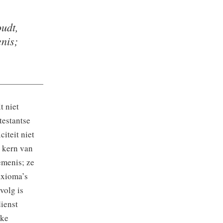
oudt,
nis;
t niet
testantse
iteit niet
e kern van
emenis; ze
axioma’s
volg is
ienst
jke