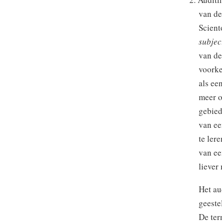
van de
Scient
subjec
van de
voorke
als ee
meer o
gebied
van ee
te ler
van ee
liever
Het au
geeste
De ter