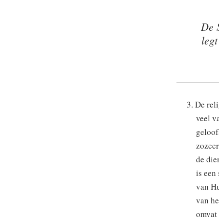
De S
leg
3. De rel
veel v
geloof
zozeer
de die
is een
van Hu
van he
omvat 