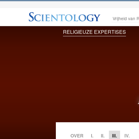
Vrijheid van R
RELIGIEUZE EXPERTISES
OVER
I.
II.
III.
IV.