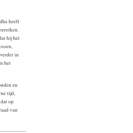
dha heeft
 bereiken.
at hij het
ossen,
verder in
an het
onden en
e tijd,
 dat op
graad van