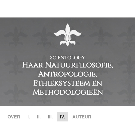
SCIENTOLOGY
Haar Natuurfilosofie,
Antropologie,
Ethieksysteem en
Methodologieën
OVER
I.
II.
III.
IV.
AUTEUR