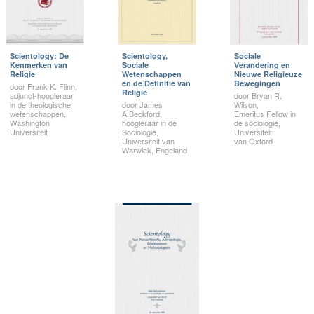
Scientology: De
Scientology,
Sociale
Kenmerken van
Sociale
Verandering en
Religie
Wetenschappen
Nieuwe Religieuze
en de Definitie van
Bewegingen
door Frank K. Flinn,
Religie
adjunct-hoogleraar
door Bryan R.
in de theologische
door James
Wilson,
wetenschappen,
A.Beckford,
Emeritus Fellow in
Washington
hoogleraar in de
de sociologie,
Universiteit
Sociologie,
Universiteit
Universiteit van
van Oxford
Warwick, Engeland