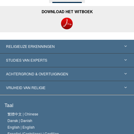
DOWNLOAD HET WITBOEK
RELIGIEUZE ERKENNINGEN
Verenigde Staten
STUDIES VAN EXPERTS
Wereldwijde Erkenningen
Expertises per Categorie
ACHTERGROND & OVERTUIGINGEN
Historische Beslissingen
’s Werelds Meest Vooraanstaande Experts
L. Ron Hubbard
VRIJHEID VAN RELIGIE
De Doeleinden van Scientology
Wat is Vrijheid van Religie?
Taal
Het Credo van de Scientology Kerk
Internationale Mensenrechten Standaards
繁體中文 |
Chinese
Dansk |
Danish
De Code van een Scientoloog
Verklaring over Religie
English |
English
Español (Castellano) |
Castilian