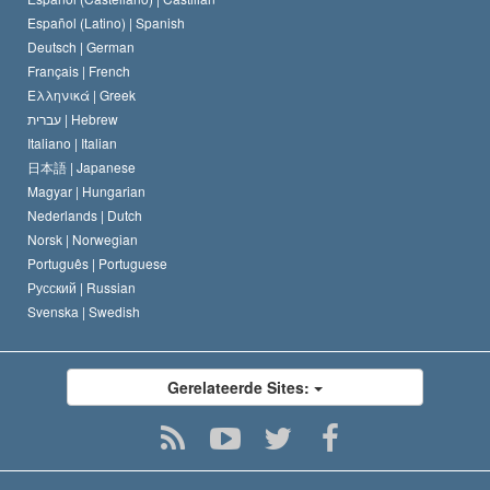
David Miscavige
Español (Latino) |
Spanish
Deutsch |
German
Français |
French
Ελληνικά |
Greek
עברית |
Hebrew
Italiano |
Italian
日本語 |
Japanese
Magyar |
Hungarian
Nederlands |
Dutch
Norsk |
Norwegian
Português |
Portuguese
Русский |
Russian
Svenska |
Swedish
Gerelateerde Sites: