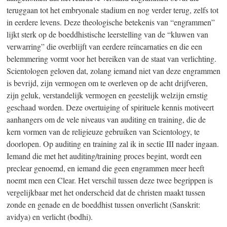
teruggaan tot het embryonale stadium en nog verder terug, zelfs tot
in eerdere levens. Deze theologische betekenis van “engrammen”
lijkt sterk op de boeddhistische leerstelling van de “kluwen van
verwarring” die overblijft van eerdere reïncarnaties en die een
belemmering vormt voor het bereiken van de staat van verlichting.
Scientologen geloven dat, zolang iemand niet van deze engrammen
is bevrijd, zijn vermogen om te overleven op de acht drijfveren,
zijn geluk, verstandelijk vermogen en geestelijk welzijn ernstig
geschaad worden. Deze overtuiging of spirituele kennis motiveert
aanhangers om de vele niveaus van auditing en training, die de
kern vormen van de religieuze gebruiken van Scientology, te
doorlopen. Op auditing en training zal ik in sectie III nader ingaan.
Iemand die met het auditing/training proces begint, wordt een
preclear genoemd, en iemand die geen engrammen meer heeft
noemt men een Clear. Het verschil tussen deze twee begrippen is
vergelijkbaar met het onderscheid dat de christen maakt tussen
zonde en genade en de boeddhist tussen onverlicht (Sanskrit:
avidya) en verlicht (bodhi).