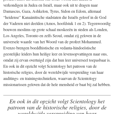
verkondigen in Judea en Israël, maar ook uit te dragen naar
Damascus, Gaza, Ashkelon, Tyrus, Sidon en Edom, allemaal
“heidense” Kanaänitische stadstaten die Israëls geloof in de God
der Vaderen niet deelden (Amos, hoofdstuk 1 en 2). Tegenwoordig
bouwen moslims op grote schaal moskeeën in steden als Londen,
Los Angeles, Toronto en zelfs Seoul, omdat zij geloven in de
universele waarde van het Woord van de profeet Mohammed.
Evenzo brengen boeddhistische en vedanta-hindoeïstische
geestelijke leiders hun heilige leer en levensopvattingen naar ons,
omdat zij ervan overtuigd zijn dat hun leer universeel toepasbaar is.
En ook in dit opzicht volgt Scientology het patroon van de
historische religies, door de wereldwijde verspreiding van haar
auditings- en trainingstechnieken, waarvan de Scientology
missionarissen geloven dat de hele mensheid er baat bij zal hebben.
En ook in dit opzicht volgt Scientology het
patroon van de historische religies, door de
wereldwijde verspreiding van haar