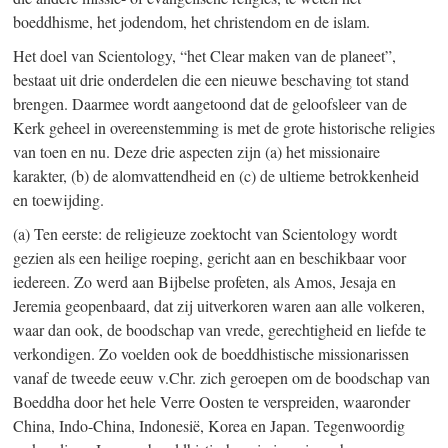
boeddhisme, het jodendom, het christendom en de islam.
Het doel van Scientology, “het Clear maken van de planeet”,
bestaat uit drie onderdelen die een nieuwe beschaving tot stand
brengen. Daarmee wordt aangetoond dat de geloofsleer van de
Kerk geheel in overeenstemming is met de grote historische religies
van toen en nu. Deze drie aspecten zijn (a) het missionaire
karakter, (b) de alomvattendheid en (c) de ultieme betrokkenheid
en toewijding.
(a) Ten eerste: de religieuze zoektocht van Scientology wordt
gezien als een heilige roeping, gericht aan en beschikbaar voor
iedereen. Zo werd aan Bijbelse profeten, als Amos, Jesaja en
Jeremia geopenbaard, dat zij uitverkoren waren aan alle volkeren,
waar dan ook, de boodschap van vrede, gerechtigheid en liefde te
verkondigen. Zo voelden ook de boeddhistische missionarissen
vanaf de tweede eeuw v.Chr. zich geroepen om de boodschap van
Boeddha door het hele Verre Oosten te verspreiden, waaronder
China, Indo-China, Indonesië, Korea en Japan. Tegenwoordig