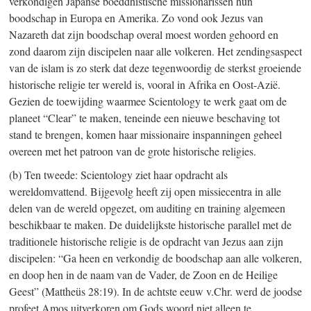
verkondigen Japanse boeddhistische missionarissen hun
boodschap in Europa en Amerika. Zo vond ook Jezus van
Nazareth dat zijn boodschap overal moest worden gehoord en
zond daarom zijn discipelen naar alle volkeren. Het zendingsaspect
van de islam is zo sterk dat deze tegenwoordig de sterkst groeiende
historische religie ter wereld is, vooral in Afrika en Oost-Azië.
Gezien de toewijding waarmee Scientology te werk gaat om de
planeet “Clear” te maken, teneinde een nieuwe beschaving tot
stand te brengen, komen haar missionaire inspanningen geheel
overeen met het patroon van de grote historische religies.
(b) Ten tweede: Scientology ziet haar opdracht als
wereldomvattend. Bijgevolg heeft zij open missiecentra in alle
delen van de wereld opgezet, om auditing en training algemeen
beschikbaar te maken. De duidelijkste historische parallel met de
traditionele historische religie is de opdracht van Jezus aan zijn
discipelen: “Ga heen en verkondig de boodschap aan alle volkeren,
en doop hen in de naam van de Vader, de Zoon en de Heilige
Geest” (Mattheüs 28:19). In de achtste eeuw v.Chr. werd de joodse
profeet Amos uitverkoren om Gods woord niet alleen te