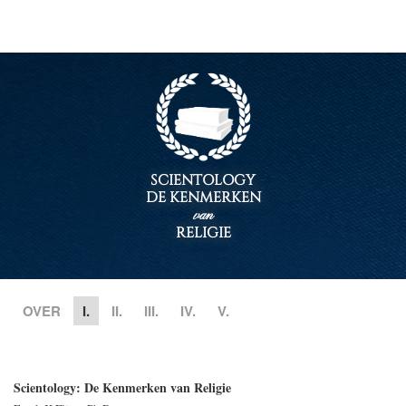
SCIENTOLOGY
DE KENMERKEN
van
RELIGIE
OVER
I.
II.
III.
IV.
V.
Scientology: De Kenmerken van Religie