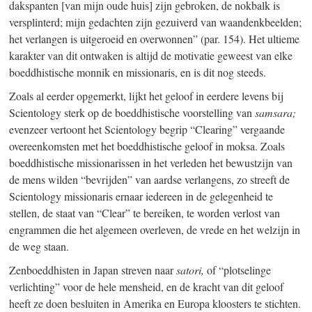
dakspanten [van mijn oude huis] zijn gebroken, de nokbalk is
versplinterd; mijn gedachten zijn gezuiverd van waandenkbeelden;
het verlangen is uitgeroeid en overwonnen” (par. 154). Het ultieme
karakter van dit ontwaken is altijd de motivatie geweest van elke
boeddhistische monnik en missionaris, en is dit nog steeds.
Zoals al eerder opgemerkt, lijkt het geloof in eerdere levens bij
Scientology sterk op de boeddhistische voorstelling van
samsara;
evenzeer vertoont het Scientology begrip “Clearing” vergaande
overeenkomsten met het boeddhistische geloof in moksa. Zoals
boeddhistische missionarissen in het verleden het bewustzijn van
de mens wilden “bevrijden” van aardse verlangens, zo streeft de
Scientology missionaris ernaar iedereen in de gelegenheid te
stellen, de staat van “Clear” te bereiken, te worden verlost van
engrammen die het algemeen overleven, de vrede en het welzijn in
de weg staan.
Zenboeddhisten in Japan streven naar
satori,
of “plotselinge
verlichting” voor de hele mensheid, en de kracht van dit geloof
heeft ze doen besluiten in Amerika en Europa kloosters te stichten.