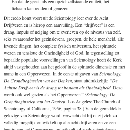
En dat de geest, als een opzichzelfstaande entiteit, het
lichaam kan redden of genezen.
Dit credo komt voort uit de Scientology leer over de Acht
Drijfveren en is hierop een aanvulling. Een “drijfveer” is een
drang, impuls of neiging om te overleven op de niveaus van zelf,
seks (waaronder het gezinsleven), groepen, de hele mensheid, alle
levende dingen, het complete fysisch universum, het spirituele
wezen en tenslotte de Oneindigheid of God. In tegenstelling tot
bepaalde populaire voorstellingen van Scientology heeft de Kerk
altijd vastgehouden aan het geloof in de spirituele dimensie en met
name in een Opperwezen. In de eerste uitgaven van
Scientology:
De Grondbeginselen van het Denken,
staat uitdrukkelijk:
“De
Achtste Drijfveer is de drang tot bestaan als Oneindigheid.
Deze
wordt ook wel gezien als het Opperwezen.”
(Scientology: De
Grondbeginselen van het Denken
. Los Angeles: The Church of
Scientology of California, 1956, pagina 38.) Van de gemiddelde
gelovige van Scientology wordt verwacht dat hij of zij zich zo
volledig mogelijk ontwikkelt op alle acht drijfveren en zo een
begrip van het Opperwezen ontwikkelt, of zoals scientologen