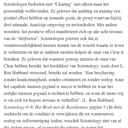
Scientologen bedoelen met “Clearing” niet alleen maar het
persoonlijk welbevinden. Ze geloven dat auditing en training een
positief effect hebben op iemands gezin, de groep waarvan hij/zij
deel uitmaakt, haar/zijn omgeving en invloedssfeer. Met andere
woorden, het positieve effect manifesteert zich op alle acht niveaus
van de “drijfveren”. Scientologen geloven ook dat ze
verantwoordelijkheid moeten nemen om de wereld waarin ze leven
te verbeteren en dat ze anderen moeten helpen de staat van Clear te
bereiken. Ze geloven dat wanneer genoeg mensen de staat van
Clear hebben bereikt, het hoofddoel van Scientology, zoals door L.
Ron Hubbard verwoord, bereikt zal worden: “Een beschaving
zonder krankzinnigheid, zonder criminelen en zonder oorlog, waar
het capabele mensen gegund is succes te hebben en waar het
eerlijke mensen gegund is rechten te hebben, en waar de mens vrij
is om zich tot hogere niveaus te verheffen”. (L. Ron Hubbard,
Scientology 0–8
:
Het Boek met de Basiskennis,
pagina 3.) In deze
zoektocht om de condities te verwijderen die tot wantrouwen,
oorlog en zelfvernietiging leiden, verschilt Scientology niet van al
die andere missie- of evangelische religies, te weten het