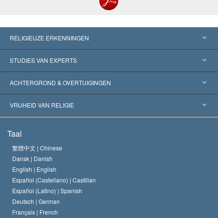
RELIGIEUZE ERKENNINGEN
Verenigde Staten
STUDIES VAN EXPERTS
Wereldwijde Erkenningen
Expertises per Categorie
ACHTERGROND & OVERTUIGINGEN
Historische Beslissingen
’s Werelds Meest Vooraanstaande Experts
L. Ron Hubbard
VRIJHEID VAN RELIGIE
De Doeleinden van Scientology
Wat is Vrijheid van Religie?
Taal
Het Credo van de Scientology Kerk
Internationale Mensenrechten Standaards
繁體中文 |
Chinese
Dansk |
Danish
De Code van een Scientoloog
Verklaring over Religie
English |
English
Español (Castellano) |
Castilian
David Miscavige
Español (Latino) |
Spanish
Deutsch |
German
Français |
French