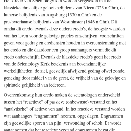
Het Credo van Scientology kan worden vergeleken met de
klassieke christelijke geloofsbelijdenis van Nicea (325 n.Chr.), de
lutherse belijdenis van Augsburg (1530 n.Chr.) en de
presbyteriaanse belijdenis van Westminster (1646 n.Chr.). Dit
omdat dit credo, evenals deze oudere credo’s, de hoogste waarden
van het leven voor de gelovige precies omschrijven, voorschriften
geven voor gedrag en erediensten houden in overeenstemming met
het credo en die daardoor een groep aanhangers vormt die dit
credo onderschrijft. Evenals de klassieke credo’s geeft het credo
van de Scientology Kerk betekenis aan bovenzinnelijke
werkelijkheden: de ziel, geestelijk afwijkend gedrag ofwel zonde,
genezing door middel van de geest, de vrijheid van de gelovige en
spirituele gelijkheid van iedereen.
Overeenkomstig hun credo maken de scientologen onderscheid
tussen het “reactieve” of passieve (onbewuste) verstand en het
“analytische” of actieve verstand. In het reactieve verstand worden
wat aanhangers “engrammen” noemen, opgeslagen. Engrammen
zijn geestelijke sporen van pijn, verwonding of schok. Er wordt
aangenomen dat het reactieve verstand engrammen bevat die