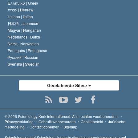
Ελληνικά |
Greek
עברית |
Hebrew
Italiano |
Italian
日本語 |
Japanese
Magyar |
Hungarian
Nederlands |
Dutch
Norsk |
Norwegian
Português |
Portuguese
Русский |
Russian
Svenska |
Swedish
Gerelateerde Sites:
© 2026
Scientology Kerk Internationaal.
Alle rechten voorbehouden.
•
Privacyverklaring
•
Gebruiksvoorwaarden
•
Cookiebeleid
•
Juridische
mededeling
•
Contact opnemen
•
Sitemap
Scientology en het Scientology logo zijn dienst- en handelsmerken in het