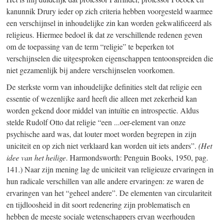
kanunnik Drury ieder op zich criteria hebben voorgesteld waarmee
een verschijnsel in inhoudelijke zin kan worden gekwalificeerd als
religieus. Hiermee bedoel ik dat ze verschillende redenen geven
om de toepassing van de term “religie” te beperken tot
verschijnselen die uitgesproken eigenschappen tentoonspreiden die
niet gezamenlijk bij andere verschijnselen voorkomen.
De sterkste vorm van inhoudelijke definities stelt dat religie een
essentie of wezenlijke aard heeft die alleen met zekerheid kan
worden gekend door middel van intuïtie en introspectie. Aldus
stelde Rudolf Otto dat religie “een ...oer-element van onze
psychische aard was, dat louter moet worden begrepen in zijn
uniciteit en op zich niet verklaard kan worden uit iets anders”.
(Het
idee van het heilige
. Harmondsworth: Penguin Books, 1950, pag.
141.) Naar zijn mening lag de uniciteit van religieuze ervaringen in
hun radicale verschillen van alle andere ervaringen: ze waren de
ervaringen van het “geheel andere”. De elementen van circulariteit
en tijdloosheid in dit soort redenering zijn problematisch en
hebben de meeste sociale wetenschappers ervan weerhouden