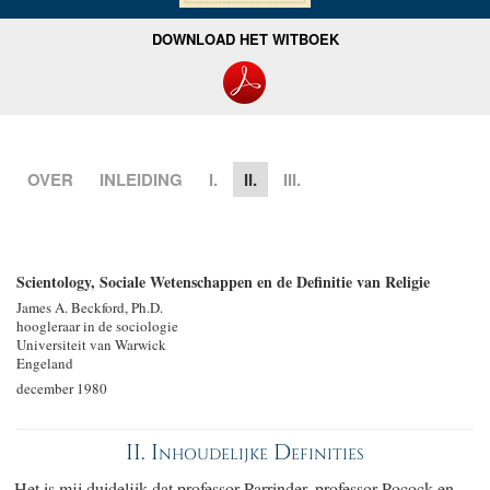
DOWNLOAD HET WITBOEK
OVER
INLEIDING
I.
II.
III.
Scientology, Sociale Wetenschappen en de Definitie van Religie
James A. Beckford, Ph.D.
hoogleraar in de sociologie
Universiteit van Warwick
Engeland
december 1980
II. Inhoudelijke Definities
Het is mij duidelijk dat professor Parrinder, professor Pocock en