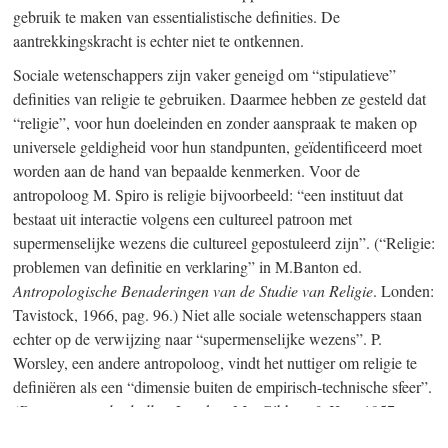
gebruik te maken van essentialistische definities. De
aantrekkingskracht is echter niet te ontkennen.
Sociale wetenschappers zijn vaker geneigd om “stipulatieve”
definities van religie te gebruiken. Daarmee hebben ze gesteld dat
“religie”, voor hun doeleinden en zonder aanspraak te maken op
universele geldigheid voor hun standpunten, geïdentificeerd moet
worden aan de hand van bepaalde kenmerken. Voor de
antropoloog M. Spiro is religie bijvoorbeeld: “een instituut dat
bestaat uit interactie volgens een cultureel patroon met
supermenselijke wezens die cultureel gepostuleerd zijn”. (“Religie:
problemen van definitie en verklaring” in M.Banton ed.
Antropologische Benaderingen van de Studie van Religie
. Londen:
Tavistock, 1966, pag. 96.) Niet alle sociale wetenschappers staan
echter op de verwijzing naar “supermenselijke wezens”. P.
Worsley, een andere antropoloog, vindt het nuttiger om religie te
definiëren als een “dimensie buiten de empirisch-technische sfeer”.
(De trompet zal schallen
. Londen: MacGibbon & Kee, 1957, pag.
311.) Deze voorkeur voor een inhoudelijke, maar tamelijk