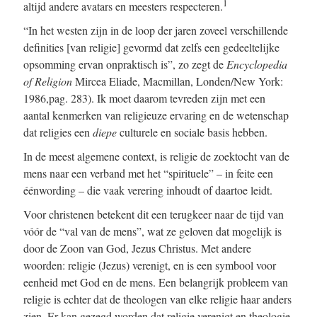
1
altijd andere avatars en meesters respecteren.
“In het westen zijn in de loop der jaren zoveel verschillende
definities [van religie] gevormd dat zelfs een gedeeltelijke
opsomming ervan onpraktisch is”, zo zegt de
Encyclopedia
of Religion
Mircea Eliade, Macmillan, Londen/New York:
1986,pag. 283). Ik moet daarom tevreden zijn met een
aantal kenmerken van religieuze ervaring en de wetenschap
dat religies een
diepe
culturele en sociale basis hebben.
In de meest algemene context, is religie de zoektocht van de
mens naar een verband met het “spirituele” – in feite een
éénwording – die vaak verering inhoudt of daartoe leidt.
Voor christenen betekent dit een terugkeer naar de tijd van
vóór de “val van de mens”, wat ze geloven dat mogelijk is
door de Zoon van God, Jezus Christus. Met andere
woorden: religie (Jezus) verenigt, en is een symbool voor
eenheid met God en de mens. Een belangrijk probleem van
religie is echter dat de theologen van elke religie haar anders
zien. Er kan gezegd worden dat religie verenigt en theologie