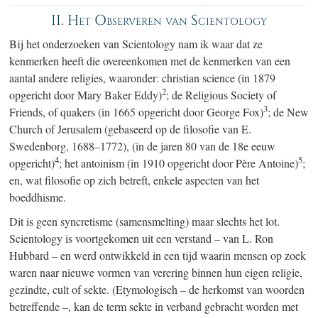
II. Het Observeren van Scientology
Bij het onderzoeken van Scientology nam ik waar dat ze
kenmerken heeft die overeenkomen met de kenmerken van een
aantal andere religies, waaronder: christian science (in 1879
2
opgericht door Mary Baker Eddy)
; de Religious Society of
3
Friends, of quakers (in 1665 opgericht door George Fox)
; de New
Church of Jerusalem (gebaseerd op de filosofie van E.
Swedenborg, 1688–1772), (in de jaren 80 van de 18e eeuw
4
5
opgericht)
; het antoinism (in 1910 opgericht door Père Antoine)
;
en, wat filosofie op zich betreft, enkele aspecten van het
boeddhisme.
Dit is geen syncretisme (samensmelting) maar slechts het lot.
Scientology is voortgekomen uit een verstand – van L. Ron
Hubbard – en werd ontwikkeld in een tijd waarin mensen op zoek
waren naar nieuwe vormen van verering binnen hun eigen religie,
gezindte, cult of sekte. (Etymologisch – de herkomst van woorden
betreffende –, kan de term sekte in verband gebracht worden met