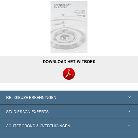
DOWNLOAD HET WITBOEK
RELIGIEUZE ERKENNINGEN
Verenigde Staten
STUDIES VAN EXPERTS
Wereldwijde Erkenningen
Expertises per Categorie
ACHTERGROND & OVERTUIGINGEN
Historische Beslissingen