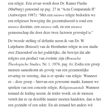
een religie. Eén ervan wordt door Dr. Rainer Flashe
(Marburg) genoemd op pag. 27 in “Acta Comparanda II”
(Antwerpen 1987): “Met een
nieuwe
religie bedoelen we
een religieuze beweging die gecentraliseerd is rond een
nieuwe
doctrine, een
nieuwe
cult, en een
nieuwe
gemeenschap die door deze twee factoren gevestigd is.”
De tweede stelling of definitie neem ik van Dr. W.
Lutjeharm (Brussel) van de Hernhutter religie in een studie
over Zinzendorf en het goddelijke, die bewijst dat alle
religies een product van evolutie zijn
(Brusselse
Theologische Studies,
Nr. 1, 1976, pag. 6): Zodra een groep
mensen samenkomt als gevolg van een gezamenlijke
ervaring en verering, dan is er sprake van religie. Wanneer
ze – deze groep – hiervan een gewoonte maakt, kunnen we
spreken van een concrete religie,
Religionsanstalt.
Wanneer
iemand de leiding neemt, de leider wordt, en de mensen
vertelt dat ze op dezelfde manier moeten handelen, dan is het
een gezindte of een sekte. En als iemand het anders wil