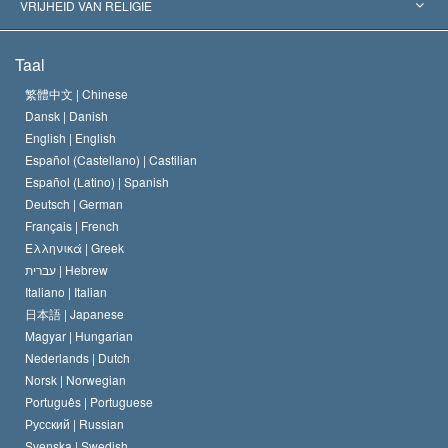
’s Werelds Meest Vooraanstaande Experts
L. Ron Hubbard
VRIJHEID VAN RELIGIE
De Doeleinden van Scientology
Wat is Vrijheid van Religie?
Taal
Het Credo van de Scientology Kerk
Internationale Mensenrechten Standaards
繁體中文 |
Chinese
Dansk |
Danish
De Code van een Scientoloog
Verklaring over Religie
English |
English
Español (Castellano) |
Castilian
David Miscavige
Español (Latino) |
Spanish
Deutsch |
German
Français |
French
Ελληνικά |
Greek
עברית |
Hebrew
Italiano |
Italian
日本語 |
Japanese
Magyar |
Hungarian
Nederlands |
Dutch
Norsk |
Norwegian
Português |
Portuguese
Русский |
Russian
Svenska |
Swedish