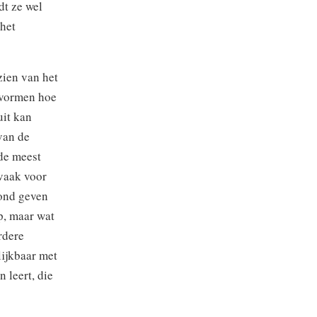
dt ze wel
het
zien van het
 vormen hoe
uit kan
van de
de meest
 vaak voor
rond geven
p, maar wat
rdere
lijkbaar met
 leert, die