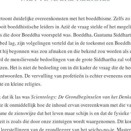
rtoont duidelijke overeenkomsten met het boeddhisme. Zelfs zo 
it boeddhistische leiders in Azië de vraag stelde of het mogeli
s die door Boeddha voorspeld was. Boeddha, Gautama Siddharth
rfbed lag, zijn volgelingen verteld dat in de toekomst een Boed
at hij begonnen was zou afmaken en die bekend zou worden als 
d de menslievende bedoelingen van de grote Siddhartha zal vol
zen. Het is niet de bedoeling om in dit kader de vraag die de h
antwoorden. De vervulling van profetieën is echter eveneens ee
e en kleine religies.
 dat ik las was
Scientology: De Grondbeginselen van het Denk
fte ik onmiddellijk hoe de inhoud ervan overeenkwam met die va
ame de zienswijze dat het leven maar schijn is en dat de fysieke
teit is zoals die door onze zintuigen wordt waargenomen. Dit ko
 leerstellingen van de grondlegger van het seicho-no-ie, Mast