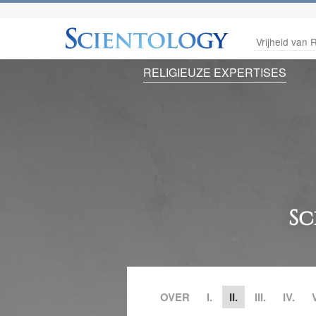
Vrijheid van R
RELIGIEUZE EXPERTISES
Sc
OVER
I.
II.
III.
IV.