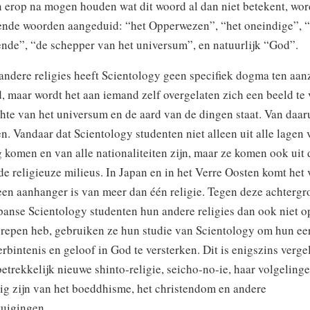
 erop na mogen houden wat dit woord al dan niet betekent, wor
ende woorden aangeduid: “het Opperwezen”, “het oneindige”, “
ende”, “de schepper van het universum”, en natuurlijk “God”.
ndere religies heeft Scientology geen specifiek dogma ten aan
, maar wordt het aan iemand zelf overgelaten zich een beeld te
chte van het universum en de aard van de dingen staat. Van daar
n. Vandaar dat Scientology studenten niet alleen uit alle lagen 
komen en van alle nationaliteiten zijn, maar ze komen ook uit 
e religieuze milieus. In Japan en in het Verre Oosten komt het
een aanhanger is van meer dan één religie. Tegen deze achterg
anse Scientology studenten hun andere religies dan ook niet o
grepen heb, gebruiken ze hun studie van Scientology om hun ee
erbintenis en geloof in God te versterken. Dit is enigszins verge
etrekkelijk nieuwe shinto-religie, seicho-no-ie, haar volgelingen
ig zijn van het boeddhisme, het christendom en andere
tuigingen.