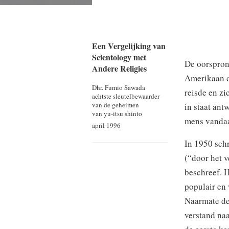
Een Vergelijking van
Scientology met
De oorsprong
Andere Religies
Amerikaan d
Dhr. Fumio Sawada
reisde en z
achtste sleutelbewaarder
van de geheimen
in staat ant
van yu-itsu shinto
mens vandaa
april 1996
In 1950 schr
(“door het v
beschreef. 
populair en 
Naarmate de
verstand naa