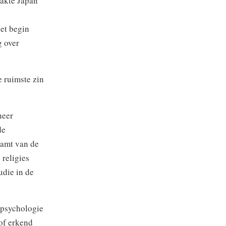
aakte Japan
het begin
g over
e ruimste zin
heer
de
tamt van de
 religies
udie in de
e psychologie
 of erkend