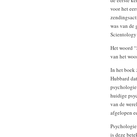
de eerste ke
voor het eer
zendingsacti
was van de g
Scientology
Het woord “
van het woo
In het boek
Hubbard dat 
psychologie,
huidige psyc
van de werel
afgelopen e
Psychologie 
is deze bete