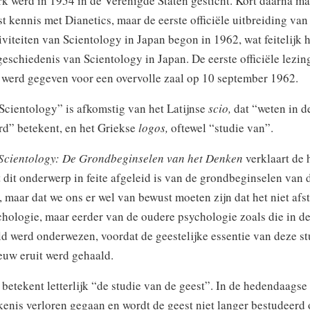
rk werd in 1954 in de Verenigde Staten gesticht. Kort daarna m
st kennis met Dianetics, maar de eerste officiële uitbreiding van
viteiten van Scientology in Japan begon in 1962, wat feitelijk 
eschiedenis van Scientology in Japan. De eerste officiële lezin
 werd gegeven voor een overvolle zaal op 10 september 1962.
Scientology” is afkomstig van het Latijnse
scio,
dat “weten in d
rd” betekent, en het Griekse
logos,
oftewel “studie van”.
Scientology: De Grondbeginselen van het Denken
verklaart de 
dit onderwerp in feite afgeleid is van de grondbeginselen van 
 maar dat we ons er wel van bewust moeten zijn dat het niet afs
hologie, maar eerder van de oudere psychologie zoals die in de
d werd onderwezen, voordat de geestelijke essentie van deze st
euw eruit werd gehaald.
betekent letterlijk “de studie van de geest”. In de hedendaags
kenis verloren gegaan en wordt de geest niet langer bestudeerd