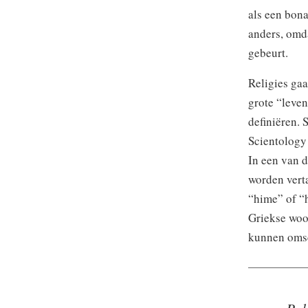
als een bona
anders, omda
gebeurt.
Religies gaa
grote “leven
definiëren. 
Scientology 
In een van d
worden vert
“hime” of “
Griekse woo
kunnen omsc