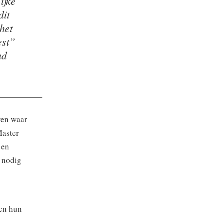
ijke
dit
het
est”
nd
ven waar
Master
 en
 nodig
den hun