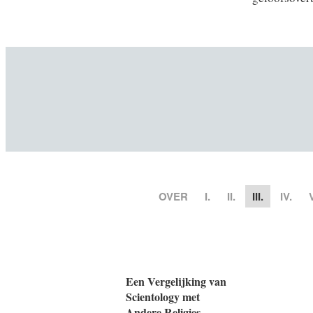
OVER
I.
II.
III.
IV.
Een Vergelijking van
Scientology met
Andere Religies