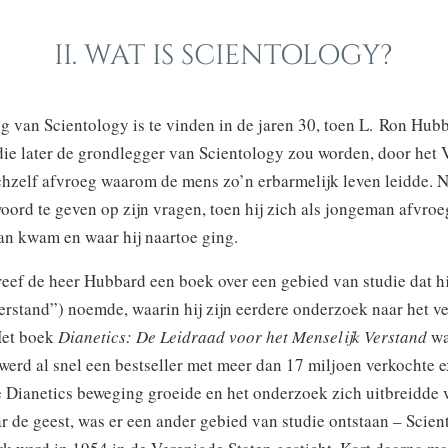
II. WAT IS SCIENTOLOGY?
 van Scientology is te vinden in de jaren 30, toen L. Ron Hubb
ie later de grondlegger van Scientology zou worden, door het 
ichzelf afvroeg waarom de mens zo’n erbarmelijk leven leidde.
woord te geven op zijn vragen, toen hij zich als jongeman afvro
n kwam en waar hij naartoe ging.
eef de heer Hubbard een boek over een gebied van studie dat hi
erstand”) noemde, waarin hij zijn eerdere onderzoek naar het v
Het boek
Dianetics: De Leidraad voor het Menselijk Verstand
wa
werd al snel een bestseller met meer dan 17 miljoen verkochte 
 Dianetics beweging groeide en het onderzoek zich uitbreidde 
r de geest, was er een ander gebied van studie ontstaan – Scien