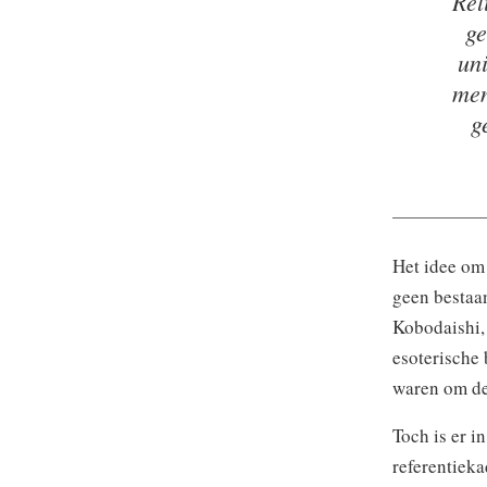
Rel
ge
un
men
g
Het idee om
geen bestaan
Kobodaishi, 
esoterische
waren om de
Toch is er 
referentieka