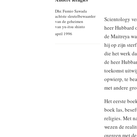
Dhr. Fumio Sawada
achtste sleutelbewaarder
Scientology ve
van de geheimen
van yu-itsu shinto
heer Hubbard oo
april 1996
de Maitreya wa
hij op zijn ste
die het werk d
de heer Hubbar
toekomst uitwij
opwierp, te be
met andere grot
Het eerste boek
boek las, bese
religies. Met n
wezen de reali
overeen met de