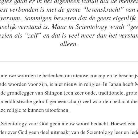
igies gaan er in het algemeen vanuit dat de mensel
est verbonden is met de grote “levenskracht” van 
iversum.
Sommigen beweren dat de geest eigenlijk 
selijk verstand is. Maar in Scientology wordt “ge
ezien als “zelf” en dat is veel meer dan het versta
alleen.
 nieuwe woorden te bedenken om nieuwe concepten te beschrij
de woorden voor zijn, is niet nieuw in religies. In Japan heeft 
de grondlegger van Shingon (een zeer oude, traditionele, grote
 boeddhistische geloofsgemeenschap) veel woorden bedacht die
ze religie te kunnen uitoefenen.
in Scientology voor God geen nieuw woord bedacht. Hoewel een
der over God geen deel uitmaakt van de Scientology leer en le