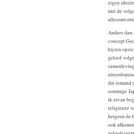
eigen ideeën
met de volg
allesomvatt
Anders dan a
concept God
hij ten opzi
geloof volge
samenleving 
uiteenlopend
dat iemand 
sommige Jap
ik ervan be
religieuze v
hetgeen de b
ook afkomst
geloofsover