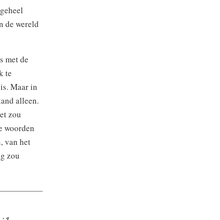
 geheel
in de wereld
is met de
k te
is. Maar in
tand alleen.
het zou
se woorden
, van het
ig zou