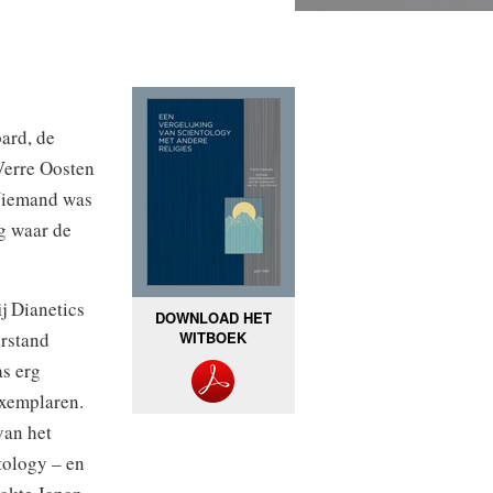
ard, de
Verre Oosten
 Niemand was
eg waar de
j Dianetics
DOWNLOAD HET
WITBOEK
erstand
s erg
exemplaren.
van het
tology – en