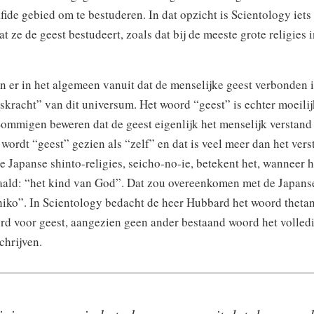
fide gebied om te bestuderen. In dat opzicht is Scientology iets
t ze de geest bestudeert, zoals dat bij de meeste grote religies 
n er in het algemeen vanuit dat de menselijke geest verbonden 
skracht” van dit universum. Het woord “geest” is echter moeilij
Sommigen beweren dat de geest eigenlijk het menselijk verstand 
wordt “geest” gezien als “zelf” en dat is veel meer dan het vers
e Japanse shinto-religies, seicho-no-ie, betekent het, wanneer 
aald: “het kind van God”. Dat zou overeenkomen met de Japan
hiko”. In Scientology bedacht de heer Hubbard het woord thetan
rd voor geest, aangezien geen ander bestaand woord het volled
hrijven.