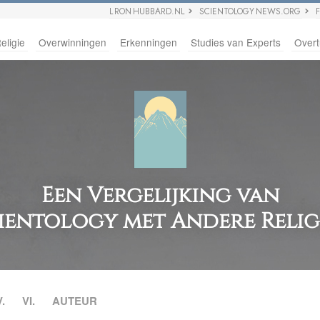
L RON HUBBARD.NL
SCIENTOLOGY NEWS.ORG
eligie
Overwinningen
Erkenningen
Studies van Experts
Overt
Een Vergelijking van
ientology met Andere Relig
V.
VI.
AUTEUR