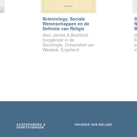
Scientology, Sociale
S
Wetenschappen en de
N
Definitie van Religie
B
door James A.Beckford,
d
hoogleraar in de
E
Sociologie, Universiteit van
s
Warwick, Engeland
v
ACHTERGROND &
VRIJHEID VAN RELIGIE
OVERTUIGINGEN