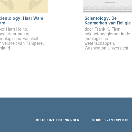
cientology: Haar Ware
Scientology: De
ard
Kenmerken van Religie
or Harri Heino,
door Frank K. Flinn,
oogleraar aan de
adjunct-hoogleraar in de
eologische Faculteit,
theologische
iversiteit van Tampere,
wetenschappen,
inland
Washington Universiteit
RELIGIEUZE ERKENNINGEN
STUDIES VAN EXPERTS