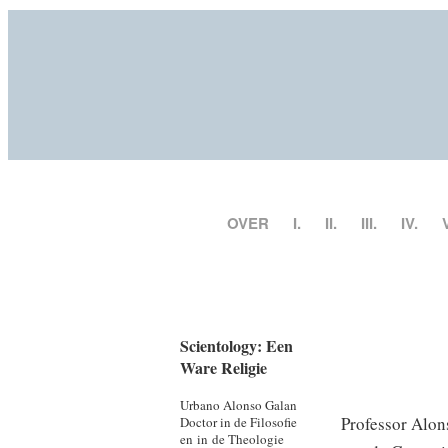
OVER
I.
II.
III.
IV.
Scientology: Een
Ware Religie
Urbano Alonso Galan
Professor Alons
Doctor in de Filosofie
en in de Theologie