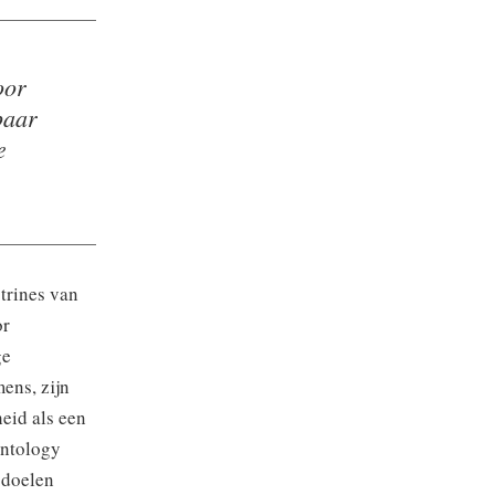
oor
paar
e
trines van
or
ge
ens, zijn
eid als een
entology
 doelen