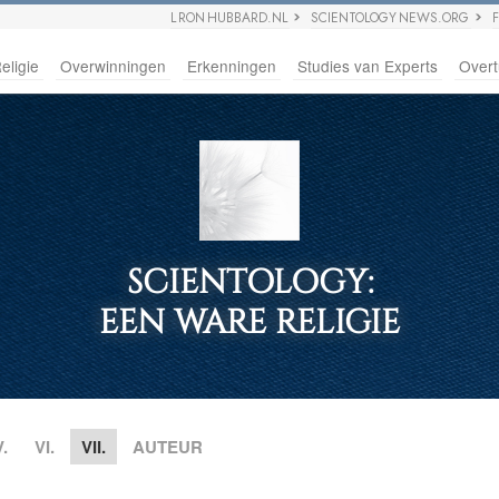
L RON HUBBARD.NL
SCIENTOLOGY NEWS.ORG
eligie
Overwinningen
Erkenningen
Studies van Experts
Overt
SCIENTOLOGY:
EEN WARE RELIGIE
V.
VI.
VII.
AUTEUR