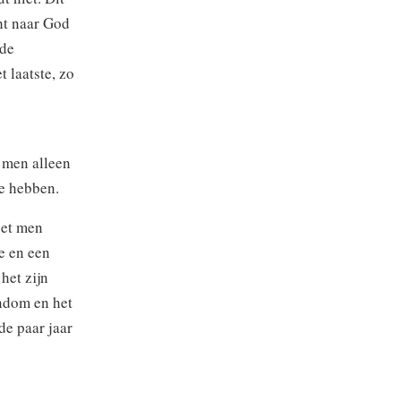
ht naar God
 de
 laatste, zo
 men alleen
te hebben.
oet men
e en een
het zijn
ndom en het
de paar jaar