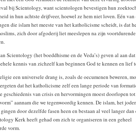
geval bij Scientology, want scientologen bevestigen hun zoektoc
eid in hun achtste drijfveer, hoewel ze hem niet loven. Eén van
gen die islam het meeste van het katholicisme scheidt, is dat het
slims, zich door afgoderij liet meeslepen na zijn voortdurende
n.
van Scientology (het boeddhisme en de Veda’s) geven al aan dat
ehele kennis van zichzelf kan beginnen God te kennen en lief 
eligie een universele drang is, zoals de oecumenen beweren, m
vergeten dat het katholicisme zelf een lange periode van formati
e geschiedenis van crisis en hervormingen moest doorlopen tot 
e vorm” aannam die we tegenwoordig kennen. De islam, het jode
ingen door dezelfde fasen heen en bestaan al veel langer dan 
tology Kerk heeft gehad om zich te organiseren in een geheel
rde vorm.