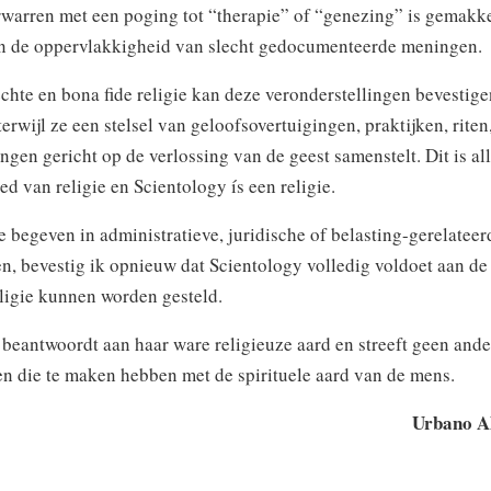
erwarren met een poging tot “therapie” of “genezing” is gemakkel
an de oppervlakkigheid van slecht gedocumenteerde meningen.
chte en bona fide religie kan deze veronderstellingen bevestige
erwijl ze een stelsel van geloofsovertuigingen, praktijken, riten
ingen gericht op de verlossing van de geest samenstelt. Dit is al
ed van religie en Scientology ís een religie.
 begeven in administratieve, juridische of belasting-gerelateer
, bevestig ik opnieuw dat Scientology volledig voldoet aan de 
ligie kunnen worden gesteld.
beantwoordt aan haar ware religieuze aard en streeft geen and
en die te maken hebben met de spirituele aard van de mens.
Urbano A