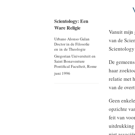
Scientology: Een
Ware Religie
Vanuit mijn 
Urbano Alonso Galan
van de Scien
Doctor in de Filosofie
Scientology 
en in de Theologie
Gregorian Universiteit en
De gemeensc
Saint Bonaventure
Pontifical Faculteit, Rome
haar zoektoc
juni 1996
relatie met 
van de overt
Geen enkele
opzichte van
feit van voo
uitdrukking 
niet associë