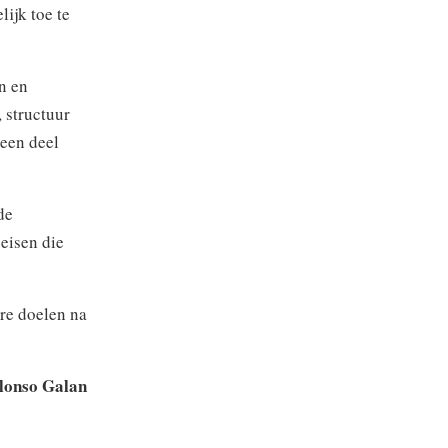
ijk toe te
n en
, structuur
leen deel
de
eisen die
ere doelen na
lonso Galan