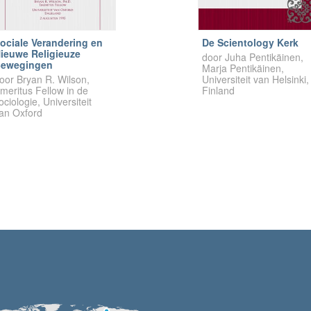
ociale Verandering en
De Scientology Kerk
ieuwe Religieuze
door Juha Pentikäinen,
ewegingen
Marja Pentikäinen,
oor Bryan R. Wilson,
Universiteit van Helsinki,
meritus Fellow in de
Finland
ociologie, Universiteit
an Oxford