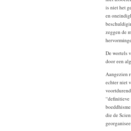
is niet het 
en oneindigh
beschuldigin
zeggen de mo
hervorminge
De wortels 
door een alg
Aangezien r
echter niet 
voortdurend
“definitiev
boeddhisme g
die de Scien
georganisee