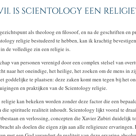
VII. IS SCIENTOLOGY EEN RELIGIE
gezichtspunt als theoloog en filosoof, en na de geschriften en p
tology religie bestudeerd te hebben, kan ik krachtig bevestigen
in de volledige zin een religie is.
hap van personen verenigd door een complex stelsel van overt
ht naar het oneindige, het heilige, het zoeken om de mens in zij
het goddelijke te plaatsen: deze zaken komt men tegen bij het 
uigingen en praktijken van de Scientology religie.
 religie kan bekeken worden zonder deze factor die een bepaal
 die spirituele realiteit inhoudt. Scientology lijkt vooral te dra
rtbestaan en verlossing, concepten die Xavier Zubiri duidelijk to
bracht als doelen die eigen zijn aan alle religieuze ervaringen. 
ren met een God verandert de realiteit van deze ervaring absoluu