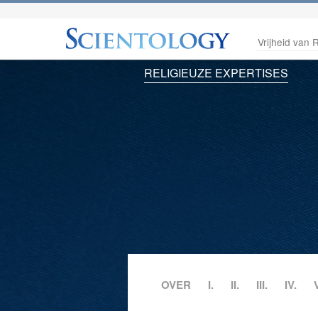
Vrijheid van R
RELIGIEUZE EXPERTISES
OVER
I.
II.
III.
IV.