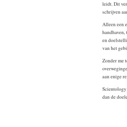
leidt. Dit v
schrijven a
Alleen een e
handhaven, t
en doelstell
van het gebi
Zonder me te
overwegingen
aan enige re
Scientology 
dan de doel