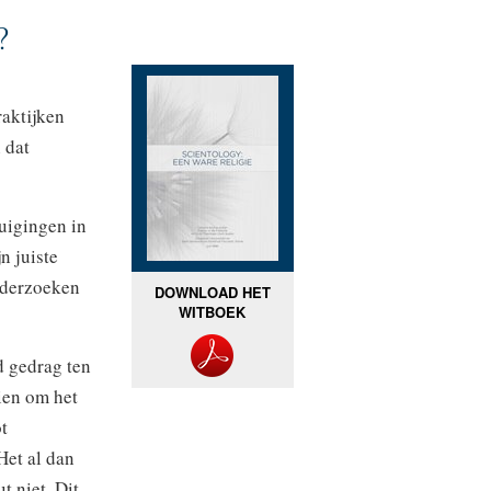
?
raktijken
 dat
uigingen in
n juiste
onderzoeken
DOWNLOAD HET
WITBOEK
d gedrag ten
aien om het
t
Het al dan
t niet. Dit