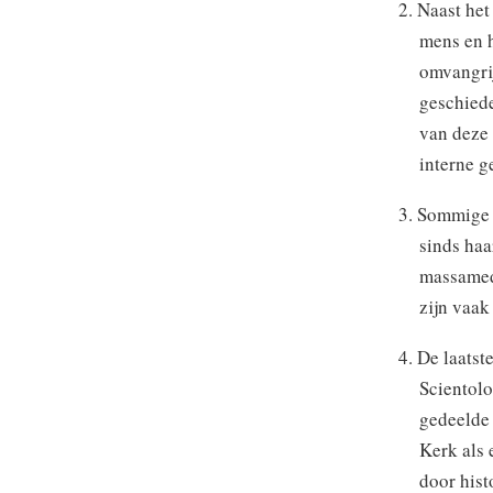
2. Naast het
mens en h
omvangrij
geschiede
van deze 
interne g
3. Sommige p
sinds haa
massamedi
zijn vaak
4. De laatst
Scientolo
gedeelde 
Kerk als 
door hist