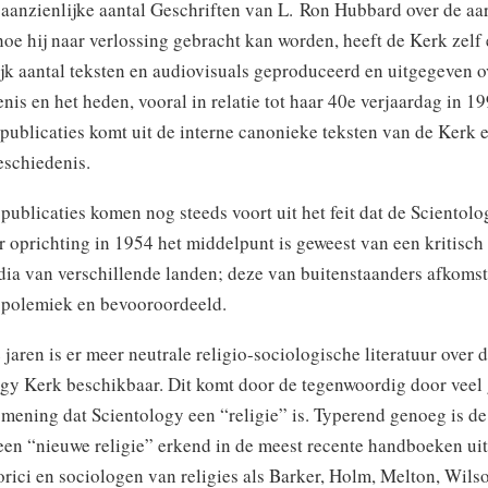
 aanzienlijke aantal Geschriften van L. Ron Hubbard over de aa
oe hij naar verlossing gebracht kan worden, heeft de Kerk zelf
k aantal teksten en audiovisuals geproduceerd en uitgegeven o
nis en het heden, vooral in relatie tot haar 40e verjaardag in 1
publicaties komt uit de interne canonieke teksten van de Kerk 
eschiedenis.
ublicaties komen nog steeds voort uit het feit dat de Scientol
r oprichting in 1954 het middelpunt is geweest van een kritisch
a van verschillende landen; deze van buitenstaanders afkomst
 polemiek en bevooroordeeld.
e jaren is er meer neutrale religio-sociologische literatuur over 
gy Kerk beschikbaar. Dit komt door de tegenwoordig door veel
mening dat Scientology een “religie” is. Typerend genoeg is d
een “nieuwe religie” erkend in de meest recente handboeken ui
orici en sociologen van religies als Barker, Holm, Melton, Wilso