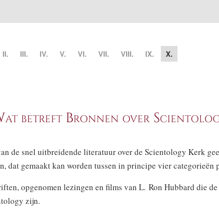
II.
III.
IV.
V.
VI.
VII.
VIII.
IX.
X.
at betreft Bronnen over Scientolo
an de snel uitbreidende literatuur over de Scientology Kerk gee
n, dat gemaakt kan worden tussen in principe vier categorieën p
riften, opgenomen lezingen en films van L. Ron Hubbard die de
tology zijn.