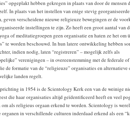
gies” opgeplakt hebben gekregen in plaats van door de mensen d
zelf. In plaats van het instellen van enige stevig georganiseerde
en, geven verscheidene nieuwe religieuze bewegingen er de voo
ganiseerde instellingen te zijn. Zo heeft een groot aantal van 
yoga of meditatiegroepen geen organisatie en haten ze het om 
eus” te worden beschouwd. In hun latere ontwikkeling hebben s
chter, indien nodig, laten “registreren” – mogelijk zelfs als
pelijke” verenigingen – in overeenstemming met de federale of
ie de formatie van de “religieuze” organisaties en alternatieve
velijke landen regelt.
oprichting in 1954 is de Scientology Kerk een van de weinige n
eest die haar organisaties altijd geïdentificeerd heeft en veel p
om als religieus orgaan erkend te worden. Scientology is were
le organen in verschillende culturen inderdaad erkend als een “