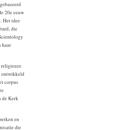
 gebaseerd
 de 20e eeuw
. Het idee
bard, die
 Scientology
n haar
 religieuze
s ontwikkeld
et corpus
ze
n de Kerk
twerken en
nisatie die