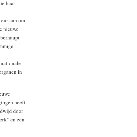
ie haar
rkeur aan om
de nieuwe
überhaupt
ommige
 nationale
 organen in
ieuwe
ogingen heeft
ldwijd door
kerk” en een