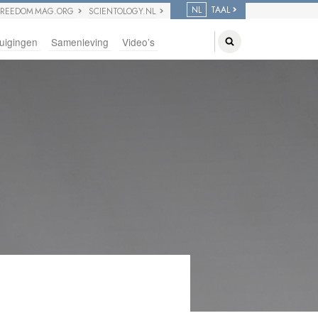
NL
TAAL
FREEDOM MAG.ORG
SCIENTOLOGY.NL
uigingen
Samenleving
Video’s