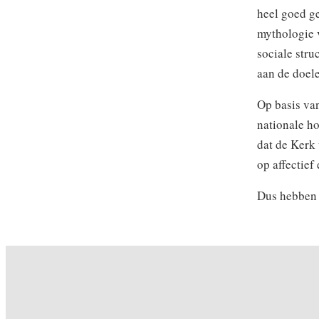
heel goed g
mythologie v
sociale stru
aan de doele
Op basis va
nationale h
dat de Kerk 
op affectie
Dus hebben 