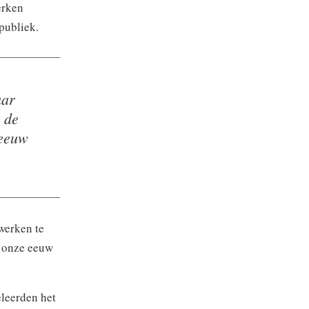
erken
publiek.
aar
 de
 eeuw
werken te
n onze eeuw
eleerden het