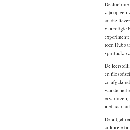
De doctrine 
zijn op een
en die lieve
van religie 
experimentee
toen Hubbard
spirituele v
De leerstell
en filosofis
en afgekond
van de heili
ervaringen, 
met haar cul
De uitgebrei
culturele in