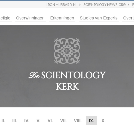
L RON HUBBARD.NL
SCIENTOLOGY NEWS.ORG
eligie
Overwinningen
Erkenningen
Studies van Experts
Overt
SCIENTOLOGY
De
KERK
II.
III.
IV.
V.
VI.
VII.
VIII.
IX.
X.