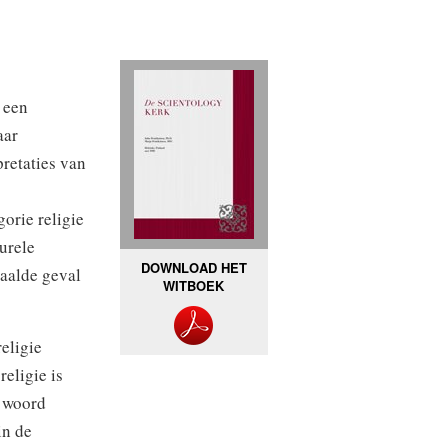
 een
aar
pretaties van
orie religie
turele
DOWNLOAD HET
paalde geval
WITBOEK
eligie
eligie is
t woord
in de