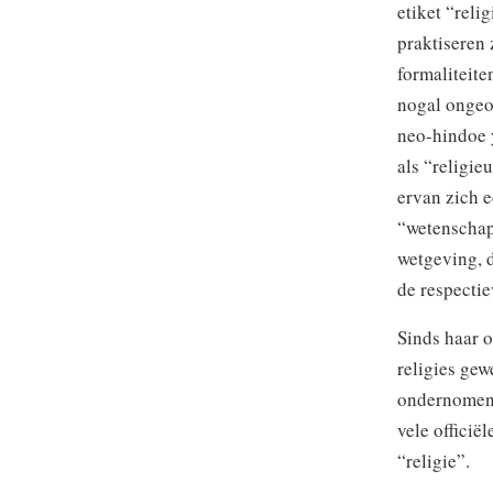
etiket “reli
praktiseren 
formaliteit
nogal ongeor
neo-hindoe 
als “religi
ervan zich e
“wetenschap
wetgeving, d
de respectie
Sinds haar 
religies gew
ondernomen 
vele officië
“religie”.