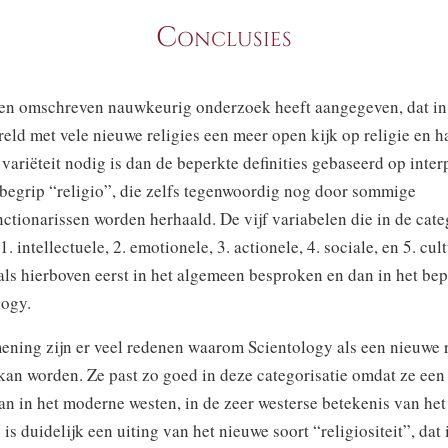
Conclusies
en omschreven nauwkeurig onderzoek heeft aangegeven, dat in
ld met vele nieuwe religies een meer open kijk op religie en h
variëteit nodig is dan de beperkte definities gebaseerd op inter
 begrip “religio”, die zelfs tegenwoordig nog door sommige
ctionarissen worden herhaald. De vijf variabelen die in de categ
 1. intellectuele, 2. emotionele, 3. actionele, 4. sociale, en 5. cul
als hierboven eerst in het algemeen besproken en dan in het be
logy.
ening zijn er veel redenen waarom Scientology als een nieuwe r
n worden. Ze past zo goed in deze categorisatie omdat ze een r
aan in het moderne westen, in de zeer westerse betekenis van he
 is duidelijk een uiting van het nieuwe soort “religiositeit”, dat 