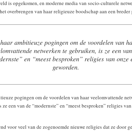
reld is opgekomen, en moderne media van socio-culturele netw
 het overbrengen van haar religieuze boodschap aan een breder 
 haar ambitieuze pogingen om de voordelen van h
elomvattende netwerken te gebruiken, is ze een van
ernste” en “meest besproken” religies van onze
geworden.
itieuze pogingen om de voordelen van haar veelomvattende net
is ze een van de “modernste” en “meest besproken” religies va
end voor veel van de zogenoemde nieuwe religies dat ze door g