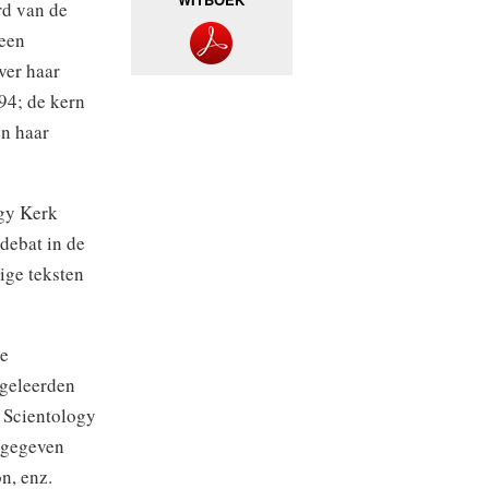
rd van de
 een
ver haar
994; de kern
en haar
ogy Kerk
 debat in de
ige teksten
de
 geleerden
e Scientology
tgegeven
n, enz.