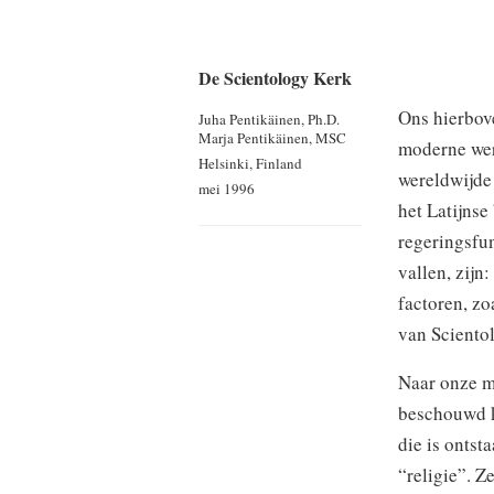
De Scientology Kerk
Ons hierbov
Juha Pentikäinen, Ph.D.
Marja Pentikäinen, MSC
moderne were
Helsinki, Finland
wereldwijde 
mei 1996
het Latijnse
regeringsfun
vallen, zijn:
factoren, zo
van Sciento
Naar onze m
beschouwd ka
die is ontst
“religie”. Ze