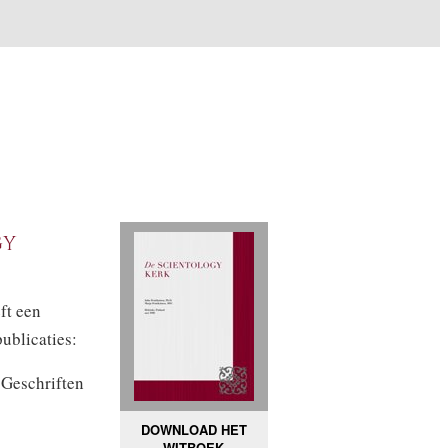
gy
ft een
ublicaties:
 Geschriften
DOWNLOAD HET
WITBOEK