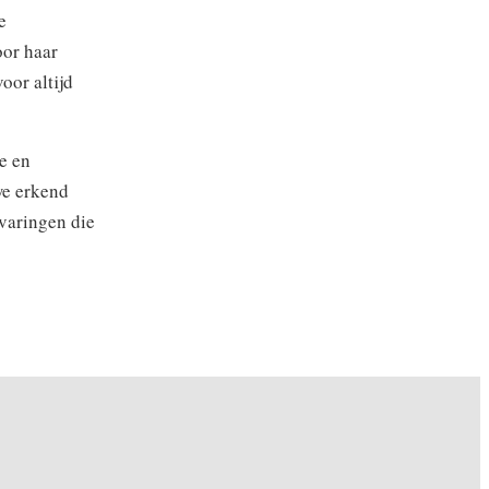
e
oor haar
oor altijd
e en
we erkend
rvaringen die