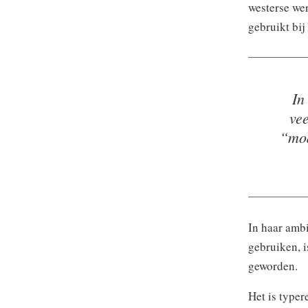
westerse we
gebruikt bij
In
ve
“mod
In haar amb
gebruiken, 
geworden.
Het is typer