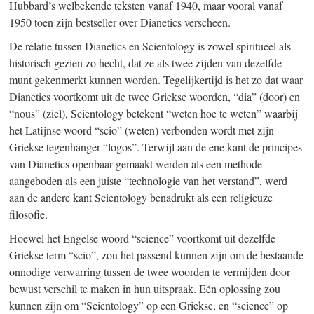
Hubbard’s welbekende teksten vanaf 1940, maar vooral vanaf
1950 toen zijn bestseller over Dianetics verscheen.
De relatie tussen Dianetics en Scientology is zowel spiritueel als
historisch gezien zo hecht, dat ze als twee zijden van dezelfde
munt gekenmerkt kunnen worden. Tegelijkertijd is het zo dat waar
Dianetics voortkomt uit de twee Griekse woorden, “dia” (door) en
“nous” (ziel), Scientology betekent “weten hoe te weten” waarbij
het Latijnse woord “scio” (weten) verbonden wordt met zijn
Griekse tegenhanger “logos”. Terwijl aan de ene kant de principes
van Dianetics openbaar gemaakt werden als een methode
aangeboden als een juiste “technologie van het verstand”, werd
aan de andere kant Scientology benadrukt als een religieuze
filosofie.
Hoewel het Engelse woord “science” voortkomt uit dezelfde
Griekse term “scio”, zou het passend kunnen zijn om de bestaande
onnodige verwarring tussen de twee woorden te vermijden door
bewust verschil te maken in hun uitspraak. Eén oplossing zou
kunnen zijn om “Scientology” op een Griekse, en “science” op