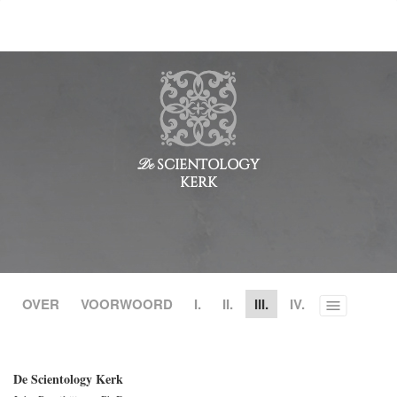
SCIENTOLOGY
De
KERK
OVER
VOORWOORD
I.
II.
III.
IV.
Toggle
menu
De Scientology Kerk