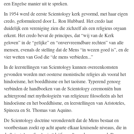
een Engelse manier uit te spreken.
In 1954 werd de eerste Scientology kerk gevormd, met haar eigen
credo, geformuleerd door L. Ron Hubbard. Het credo laat
duidelijk een vereniging zien die zichzelf als een religieus orgaan
erkent. Het credo bevat de principes, dat “wij van de Kerk
geloven” in de “gelijke” en “onvervreemdbare rechten” van alle
mensen, evenals de stelling dat de Mens “in wezen goed is”, en de
vier wetten van God die “de mens verbieden...”
In de leerstellingen van Scientology kunnen overeenkomsten
gevonden worden met oosterse monistische religies als vooral het
hindoeïsme, het boeddhisme en het taoïsme. Typerend genoeg
verbinden de handboeken van de Scientology ceremoniën hun
achtergrond met mythologieën van religieuze filosofieën als het
hindoeïsme en het boeddhisme, en leerstellingen van Aristoteles,
Spinoza en St. Thomas van Aquino.
De Scientology doctrine veronderstelt dat de Mens bestaat en
voortbestaan zoekt op acht aparte elkaar kruisende niveaus, die in