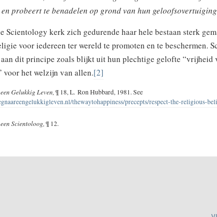
 en probeert te benadelen op grond van hun geloofsovertuigin
de Scientology kerk zich gedurende haar hele bestaan sterk ge
eligie voor iedereen ter wereld te promoten en te beschermen. 
 aan dit principe zoals blijkt uit hun plechtige gelofte “vrijheid 
voor het welzijn van allen.
[2]
een Gelukkig Leven,
¶ 18, L. Ron Hubbard, 1981. See
naareengelukkigleven.nl/thewaytohappiness/precepts/respect-the-religious-beli
een Scientoloog,
¶ 12.
V