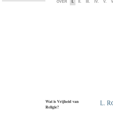
OVER
I.
II.
III.
IV.
V.
V
Wat is Vrijheid van
L. 
Religie?