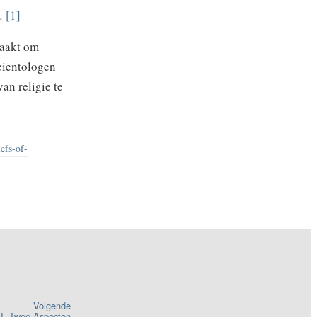
g.
[1]
maakt om
Scientologen
van religie te
efs-of-
Volgende
II. Twee Aspecten