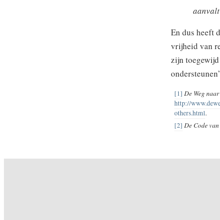
aanvalt
En dus heeft 
vrijheid van r
zijn toegewijd
ondersteunen” 
De Weg naar 
[1]
http://www.deweg
others.html
.
De Code van 
[2]