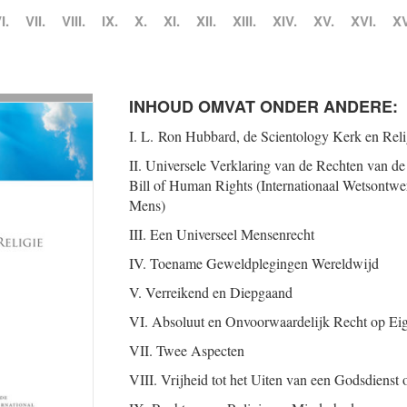
I.
VII.
VIII.
IX.
X.
XI.
XII.
XIII.
XIV.
XV.
XVI.
XV
INHOUD OMVAT ONDER ANDERE:
I. L. Ron Hubbard, de Scientology Kerk en Reli
II. Universele Verklaring van de Rechten van de
Bill of Human Rights (Internationaal Wetsontwe
Mens)
III. Een Universeel Mensenrecht
IV. Toename Geweldplegingen Wereldwijd
V. Verreikend en Diepgaand
VI. Absoluut en Onvoorwaardelijk Recht op Ei
VII. Twee Aspecten
VIII. Vrijheid tot het Uiten van een Godsdienst 