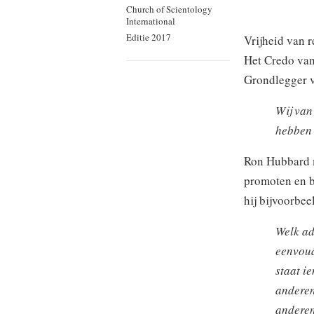
Church of Scientology
International
Editie 2017
Vrijheid van r
Het Credo van
Grondlegger va
Wij van
hebben 
Ron Hubbard m
promoten en be
hij bijvoorbee
Welk adv
eenvoud
staat i
anderen
anderen 