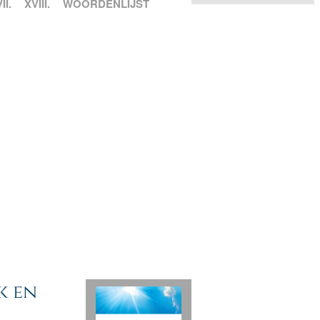
II.
XVIII.
WOORDENLIJST
k en