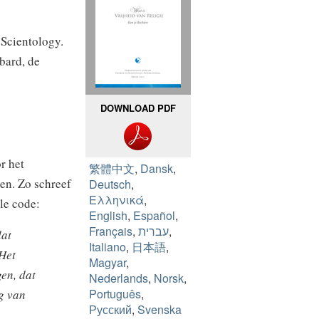
n Scientology.
bard, de
DOWNLOAD PDF
r het
繁體中文
,
Dansk
,
ven. Zo schreef
Deutsch
,
Ελληνικά
,
le code:
English
,
Español
,
Français
,
עברית
,
dat
Italiano
,
日本語
,
 Het
Magyar
,
gen, dat
Nederlands
,
Norsk
,
Português
,
ng van
Русский
,
Svenska