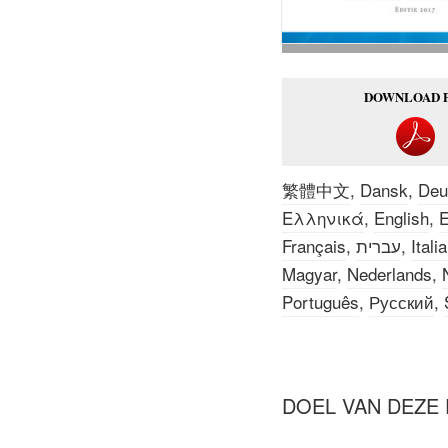
DOWNLOAD 
繁體中文
,
Dansk
,
Deu
Ελληνικά
,
English
,
E
Français
,
עברית
,
Itali
Magyar
,
Nederlands
,
Português
,
Русский
,
DOEL VAN DEZE 