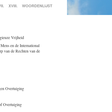
II.
XVIII.
WOORDENLIJST
gieuze Vrijheid
 Mens en de International
rp van de Rechten van de
gen Overtuiging
of Overtuiging