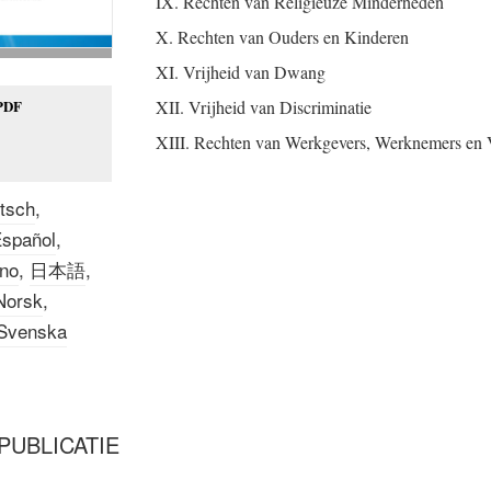
IX. Rechten van Religieuze Minderheden
X. Rechten van Ouders en Kinderen
XI. Vrijheid van Dwang
PDF
XII. Vrijheid van Discriminatie
XIII. Rechten van Werkgevers, Werknemers en V
XIV. Formatie, Registratie of Erkenning van Leg
tsch
,
XV. Beperkingen Strikt Geïnterpreteerd
spañol
,
XVI. Religieuze Vrijheid: Een Fundamenteel R
ano
,
日本語
,
XVII. Groeiende Sociale Vijandigheid jegens Re
Norsk
,
XVIII. Handvest voor de Journalistieke Ethiek m
Svenska
voor Religie of Overtuiging
Woordenlijst
PUBLICATIE