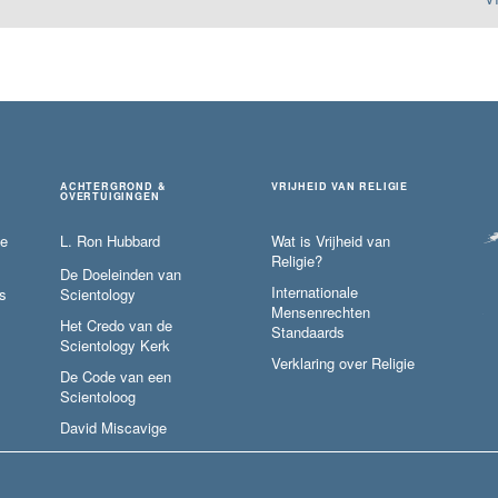
ACHTERGROND &
VRIJHEID VAN RELIGIE
OVERTUIGINGEN
ie
L. Ron Hubbard
Wat is Vrijheid van
Religie?
De Doeleinden van
Internationale
s
Scientology
Mensenrechten
Het Credo van de
Standaards
Scientology Kerk
Verklaring over Religie
De Code van een
Scientoloog
David Miscavige