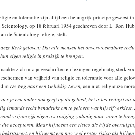
eligie en tolerantie zijn altijd een belangrijk principe geweest i
 Scientology, op 18 februari 1954 geschreven door L. Ron Hub
n de Scientology religie, stelt:
 deze Kerk geloven: Dat alle mensen het onvervreemdbare recht
hun eigen religie in praktijk te brengen.
aakte zich in zijn geschriften en lezingen regelmatig sterk voo
schermen van vrijheid van religie en tolerantie voor alle gelo
ld in
De Weg naar een Gelukkig Leven,
een niet-religieuze more
ies je een ander ook geeft op dit gebied, het is het veiligst als 
ig iemands recht benadrukt om te geloven wat hij zelf verkiest.
emand vrij om zijn eigen overtuiging zodanig naar voren te bren
 die accepteren. Maar hij neemt een risico als hij de overtuigi
bekritiseert, en hij neemt een nog veel groter risico als hij hen