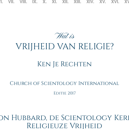
I.
VII.
VIII.
IX.
X.
XI.
XII.
XIII.
XIV.
XV.
XVI.
XV
Wat is
VRIJHEID VAN RELIGIE?
Ken Je Rechten
Church of Scientology International
Editie 2017
Ron Hubbard, de Scientology Ker
Religieuze Vrijheid