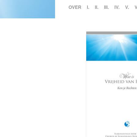
OVER
I.
II.
III.
IV.
V.
V