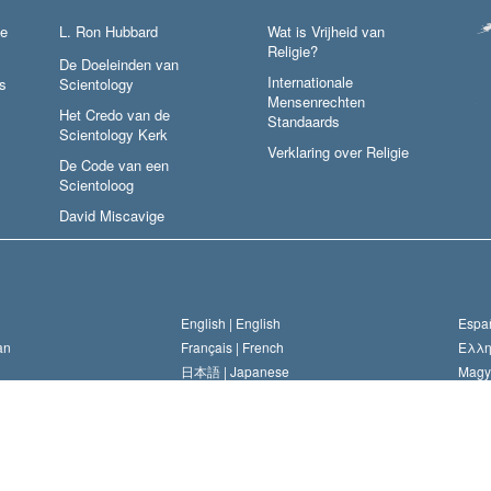
ie
L. Ron Hubbard
Wat is Vrijheid van
Religie?
De Doeleinden van
Internationale
s
Scientology
Mensenrechten
Het Credo van de
Standaards
Scientology Kerk
Verklaring over Religie
De Code van een
Scientoloog
David Miscavige
English |
English
Españ
an
Français |
French
Ελλη
日本語 |
Japanese
Magy
an
Português |
Portuguese
Русск