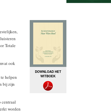
stelijken,
luisteren
or Totale
omvat ook
DOWNLOAD HET
WITBOEK
 te helpen
 bij zijn
o centraal
merkt worden