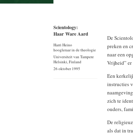
Scientology:
Haar Ware Aard
De Scientolo
Harri Heino
preken en cr
hoogleraar in de theologie
naar een op
Universiteit van Tampere
Helsinki, Finland
Vrijheid” er 
26 oktober 1995
Een kerkeli
instructies
naamgevings
zich te iden
ouders, fami
De religieuz
als dat in t