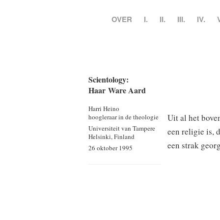
OVER
I.
II.
III.
IV.
Scientology:
Haar Ware Aard
Harri Heino
Uit al het bov
hoogleraar in de theologie
Universiteit van Tampere
een religie is,
Helsinki, Finland
een strak geor
26 oktober 1995