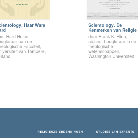
cientology: Haar Ware
Scientology: De
ard
Kenmerken van Religie
or Harri Heino,
door Frank K. Flinn,
oogleraar aan de
adjunct-hoogleraar in de
eologische Faculteit,
theologische
iversiteit van Tampere,
wetenschappen,
inland
Washington Universiteit
RELIGIEUZE ERKENNINGEN
STUDIES VAN EXPERTS