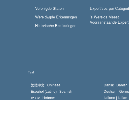
Verenigde Staten
Expertises per Categor
Wereldwijde Erkenningen
’s Werelds Meest
Vooraanstaande Expert
Historische Beslissingen
Taal
繁體中文 |
Chinese
Dansk |
Danish
Español (Latino) |
Spanish
Deutsch |
Germ
עברית |
Hebrew
Italiano |
Italian
Nederlands |
Dutch
Norsk |
Norwegi
Svenska |
Swedish