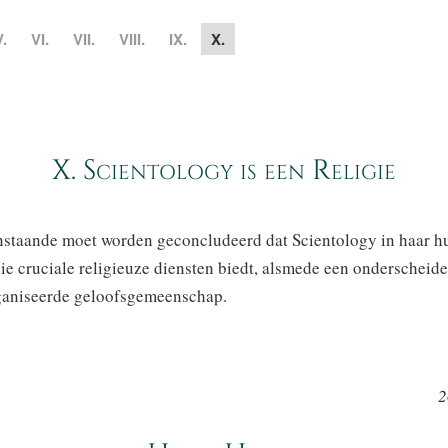
V.
VI.
VII.
VIII.
IX.
X.
X. Scientology is een Religie
enstaande moet worden geconcludeerd dat Scientology in haar h
 die cruciale religieuze diensten biedt, alsmede een onderscheid
ganiseerde geloofsgemeenschap.
2