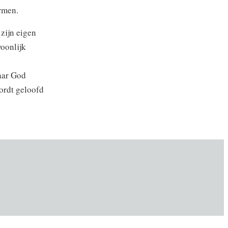
ormen.
zijn eigen
woonlijk
aar God
wordt geloofd