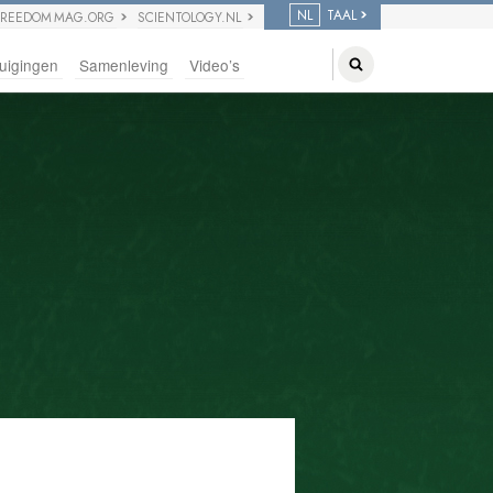
NL
TAAL
FREEDOM MAG.ORG
SCIENTOLOGY.NL
uigingen
Samenleving
Video’s