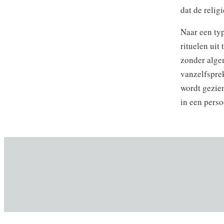
dat de relig
Naar een typ
rituelen uit
zonder algem
vanzelfspre
wordt gezien
in een pers