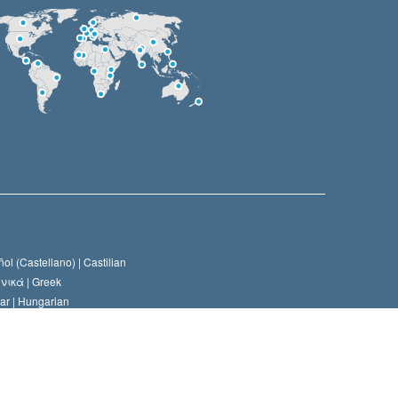
ol (Castellano) |
Castilian
νικά |
Greek
ar |
Hungarian
ий |
Russian