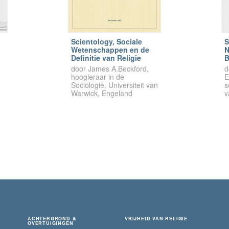
Scientology, Sociale
S
Wetenschappen en de
N
Definitie van Religie
B
door James A.Beckford,
d
hoogleraar in de
E
Sociologie, Universiteit van
s
Warwick, Engeland
v
ACHTERGROND &
VRIJHEID VAN RELIGIE
OVERTUIGINGEN