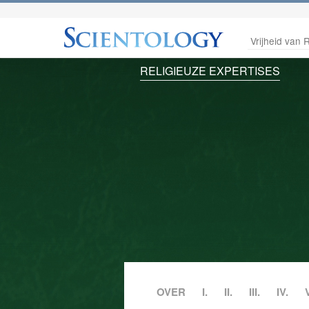
Vrijheid van R
RELIGIEUZE EXPERTISES
OVER
I.
II.
III.
IV.