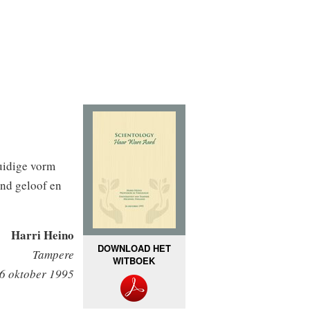
uidige vorm
end geloof en
Harri Heino
DOWNLOAD HET
Tampere
WITBOEK
6 oktober 1995