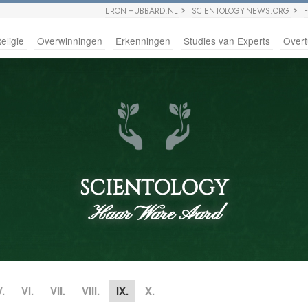
L RON HUBBARD.NL
SCIENTOLOGY NEWS.ORG
eligie
Overwinningen
Erkenningen
Studies van Experts
Overt
SCIENTOLOGY
Haar Ware Aard
V.
VI.
VII.
VIII.
IX.
X.