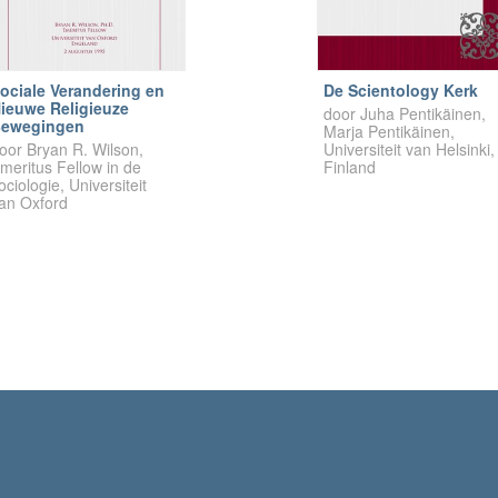
ociale Verandering en
De Scientology Kerk
ieuwe Religieuze
door Juha Pentikäinen,
ewegingen
Marja Pentikäinen,
oor Bryan R. Wilson,
Universiteit van Helsinki,
meritus Fellow in de
Finland
ociologie, Universiteit
an Oxford