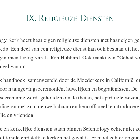
IX. Religieuze Diensten
gy Kerk heeft haar eigen religieuze diensten met haar eigen gee
edo. Een deel van een religieuze dienst kan ook bestaan uit het 
genomen lezing van L. Ron Hubbard. Ook maakt een “Gebed vo
deel van uit.
jk handboek, samengesteld door de Moederkerk in Californië, 
 voor naamgevingsceremoniën, huwelijken en begrafenissen. De
ceremonie wordt gehouden om de thetan, het spirituele wezen,
tificeren met zijn nieuwe lichaam en hem officieel te introduceren
lie en vrienden.
e en kerkelijke diensten staan binnen Scientology echter niet z
raditionele christelijke kerken het geval is. Er moet echter opge