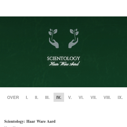
SCIENTOLOGY
Haar Ware Aard
OVER
I.
II.
III.
IV.
V.
VI.
VII.
VIII.
IX.
Scientology: Haar Ware Aard