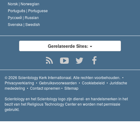
Norsk |
Norwegian
Português |
Portuguese
Русский |
Russian
Svenska |
Swedish
Gerelateerde Sites:
© 2026
Scientology Kerk Internationaal.
Alle rechten voorbehouden.
•
Privacyverklaring
•
Gebruiksvoorwaarden
•
Cookiebeleid
•
Juridische
mededeling
•
Contact opnemen
•
Sitemap
Scientology en het Scientology logo zijn dienst- en handelsmerken in het
bezit van het Religious Technology Center en worden met permissie
gebruikt.