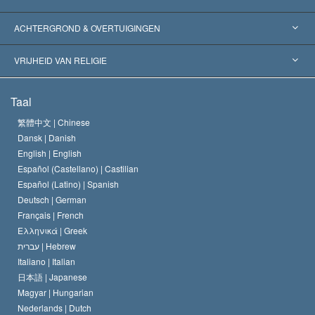
Wereldwijde Erkenningen
Expertises per Categorie
ACHTERGROND & OVERTUIGINGEN
Historische Beslissingen
’s Werelds Meest Vooraanstaande Experts
L. Ron Hubbard
VRIJHEID VAN RELIGIE
De Doeleinden van Scientology
Wat is Vrijheid van Religie?
Taal
Het Credo van de Scientology Kerk
Internationale Mensenrechten Standaards
繁體中文 |
Chinese
Dansk |
Danish
De Code van een Scientoloog
Verklaring over Religie
English |
English
Español (Castellano) |
Castilian
David Miscavige
Español (Latino) |
Spanish
Deutsch |
German
Français |
French
Ελληνικά |
Greek
עברית |
Hebrew
Italiano |
Italian
日本語 |
Japanese
Magyar |
Hungarian
Nederlands |
Dutch