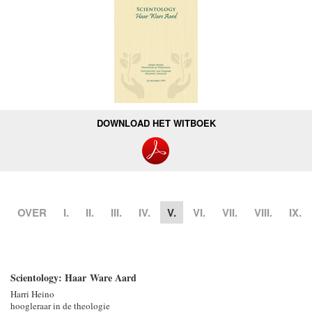
DOWNLOAD HET WITBOEK
OVER
I.
II.
III.
IV.
V.
VI.
VII.
VIII.
IX.
Scientology: Haar Ware Aard
Harri Heino
hoogleraar in de theologie