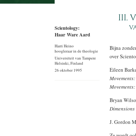
III.
v
Scientology:
Haar Ware Aard
Harri Heino
Bijna zonde
hoogleraar in de theologie
over Scient
Universiteit van Tampere
Helsinki, Finland
Eileen Bark
26 oktober 1995
Movements: 
Movements: 
Bryan Wilso
Dimensions 
J. Gordon M
Ze wordt ook