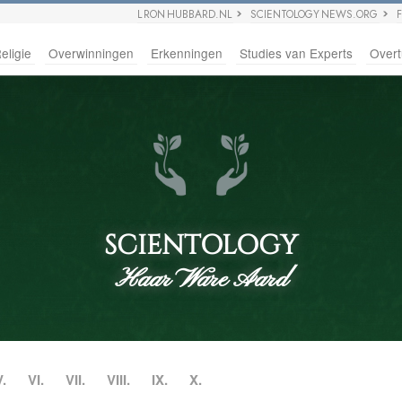
L RON HUBBARD.NL
SCIENTOLOGY NEWS.ORG
eligie
Overwinningen
Erkenningen
Studies van Experts
Overt
SCIENTOLOGY
Haar Ware Aard
V.
VI.
VII.
VIII.
IX.
X.