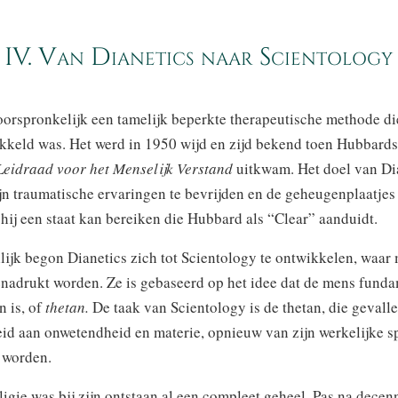
IV. Van Dianetics naar Scientology
oorspronkelijk een tamelijk beperkte therapeutische methode di
keld was. Het werd in 1950 wijd en zijd bekend toen Hubbards 
Leidraad voor het Menselijk Verstand
uitkwam. Het doel van Di
jn traumatische ervaringen te bevrijden en de geheugenplaatje
hij een staat kan bereiken die Hubbard als “Clear” aanduidt.
lijk begon Dianetics zich tot Scientology te ontwikkelen, waar
 benadrukt worden. Ze is gebaseerd op het idee dat de mens fund
n is, of
thetan.
De taak van Scientology is de thetan, die gevalle
d aan onwetendheid en materie, opnieuw van zijn werkelijke sp
 worden.
igie was bij zijn ontstaan al een compleet geheel. Pas na decenn