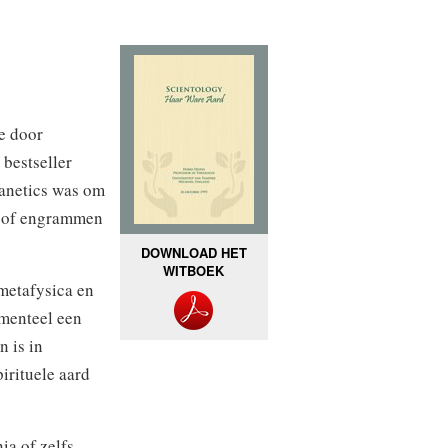
e door
bestseller
anetics was om
s of engrammen
DOWNLOAD HET
WITBOEK
 metafysica en
amenteel een
n is in
irituele aard
ia of zelfs