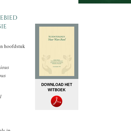
ebied
ie
en hoofdstuk
gious
ous
DOWNLOAD HET
WITBOEK
l
als in