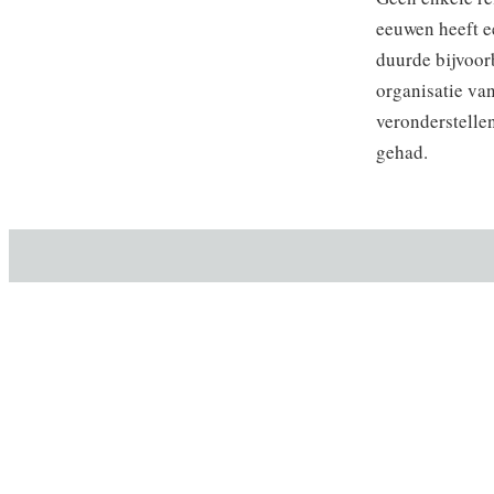
eeuwen heeft ee
duurde bijvoor
organisatie van
veronderstelle
gehad.