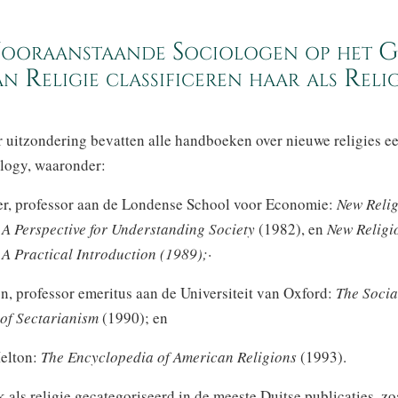
 Vooraanstaande Sociologen op het G
an Religie classificeren haar als Relig
r uitzondering bevatten alle handboeken over nieuwe religies e
ology, waaronder:
er, professor aan de Londense School voor Economie:
New Reli
A Perspective for Understanding Society
(1982), en
New Religi
A Practical Introduction (1989);·
n, professor emeritus aan de Universiteit van Oxford:
The
Socia
of Sectarianism
(1990); en
elton:
The
Encyclopedia of American Religions
(1993).
 als religie gecategoriseerd in de meeste Duitse publicaties, zo