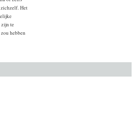
zichzelf. Het
elijke
zijn te
m zou hebben
Volgende
 en het Hiernamaals