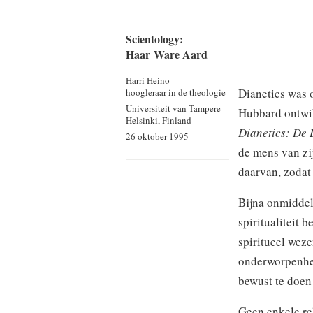
Scientology:
Haar Ware Aard
Harri Heino
Dianetics was 
hoogleraar in de theologie
Universiteit van Tampere
Hubbard ontwik
Helsinki, Finland
Dianetics: De
26 oktober 1995
de mens van zi
daarvan, zodat 
Bijna onmiddel
spiritualiteit
spiritueel weze
onderworpenhei
bewust te doen
Geen enkele rel