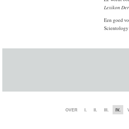
Lexikon De
Een goed voo
Scientology 
OVER
I.
II.
III.
IV.