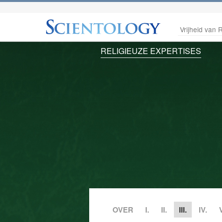
Vrijheid van R
RELIGIEUZE EXPERTISES
OVER
I.
II.
III.
IV.