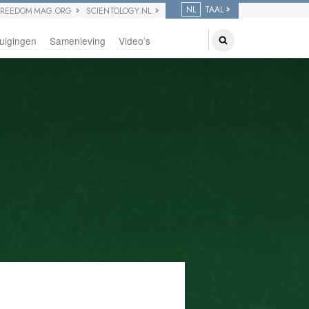
NL
TAAL
FREEDOM MAG.ORG
SCIENTOLOGY.NL
uigingen
Samenleving
Video’s