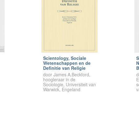
Scientology, Sociale
S
Wetenschappen en de
N
Definitie van Religie
B
door James A.Beckford,
d
hoogleraar in de
E
Sociologie, Universiteit van
s
Warwick, Engeland
v