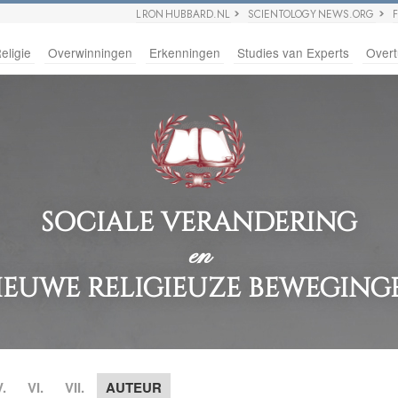
L RON HUBBARD.NL
SCIENTOLOGY NEWS.ORG
eligie
Overwinningen
Erkenningen
Studies van Experts
Overt
SOCIALE VERANDERING
en
IEUWE RELIGIEUZE BEWEGING
V.
VI.
VII.
AUTEUR