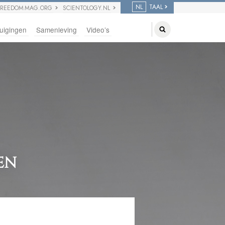
NL
TAAL
FREEDOM MAG.ORG
SCIENTOLOGY.NL
uigingen
Samenleving
Video’s
EN