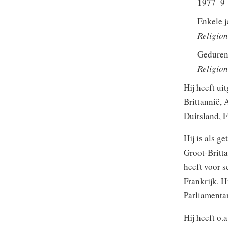
1977–9
Enkele j
Religion
Gedurend
Religion
Hij heeft u
Brittannië, 
Duitsland, 
Hij is als g
Groot-Britt
heeft voor s
Frankrijk. H
Parliamenta
Hij heeft o.