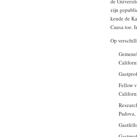
de Universit
zijn gepubli
kende de Ka
Causa toe. I
Op verschill
Gemenebe
Californ
Gastprof
Fellow v
Californ
Research
Padova, 
Gastfell
Gastprof