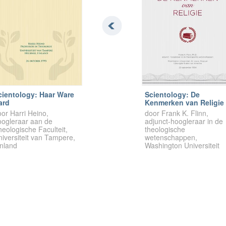
cientology: Haar Ware
Scientology: De
ard
Kenmerken van Religie
or Harri Heino,
door Frank K. Flinn,
oogleraar aan de
adjunct-hoogleraar in de
eologische Faculteit,
theologische
iversiteit van Tampere,
wetenschappen,
inland
Washington Universiteit