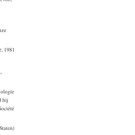
uze
ë, 1981
,
iologie
 hij
Société
Staten)