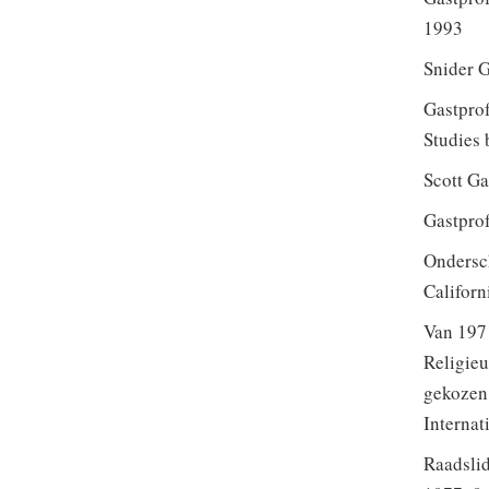
1993
Snider G
Gastprof
Studies 
Scott Ga
Gastprof
Ondersch
Californ
Van 1971
Religieu
gekozen 
Internat
Raadslid