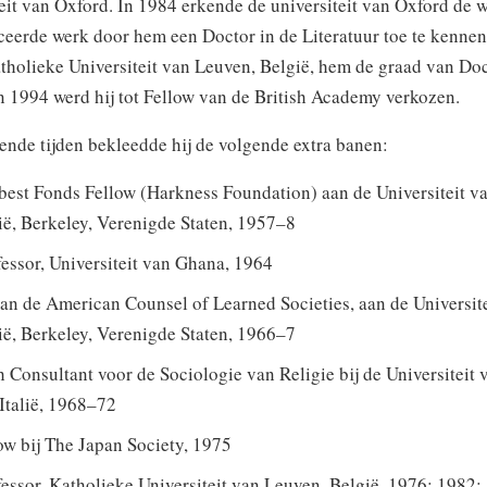
eit van Oxford. In 1984 erkende de universiteit van Oxford de 
ceerde werk door hem een Doctor in de Literatuur toe te kennen
tholieke Universiteit van Leuven, België, hem de graad van Do
n 1994 werd hij tot Fellow van de British Academy verkozen.
ende tijden bekleedde hij de volgende extra banen:
st Fonds Fellow (Harkness Foundation) aan de Universiteit v
ië, Berkeley, Verenigde Staten, 1957–8
essor, Universiteit van Ghana, 1964
an de American Counsel of Learned Societies, aan de Universit
ië, Berkeley, Verenigde Staten, 1966–7
 Consultant voor de Sociologie van Religie bij de Universiteit 
Italië, 1968–72
ow bij The Japan Society, 1975
essor, Katholieke Universiteit van Leuven, België, 1976; 1982;