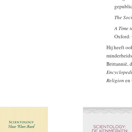
gepublic
The Soc
A Time t
Oxford: 
Hij heeft oo
minderheids
Brittannië, 
Encyclopedi
Religion
en 