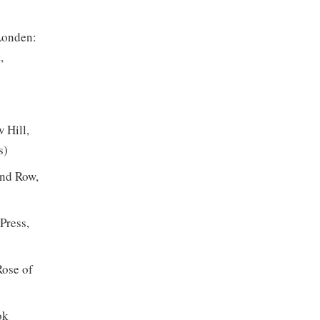
Londen:
,
 Hill,
s)
nd Row,
Press,
Rose of
ok