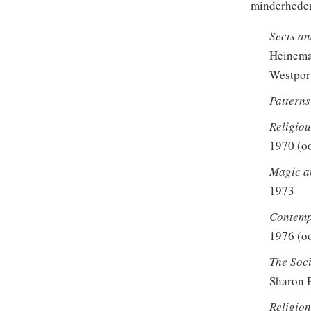
minderheden
Sects an
Heineman
Westport
Patterns
Religiou
1970 (oo
Magic a
1973
Contemp
1976 (oo
The Soc
Sharon P
Religion