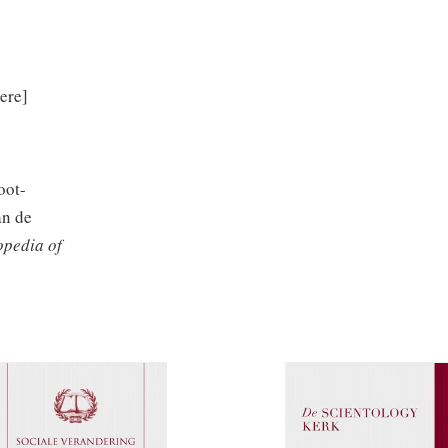
ere]
oot-
an de
opedia of