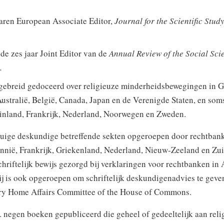
aren European Associate Editor,
Journal for the Scientific Study
e zes jaar Joint Editor van de
Annual Review of the Social Sci
.
itgebreid gedoceerd over religieuze minderheidsbewegingen in G
Australië, België, Canada, Japan en de Verenigde Staten, en som
Finland, Frankrijk, Nederland, Noorwegen en Zweden.
etuige deskundige betreffende sekten opgeroepen door rechtban
annië, Frankrijk, Griekenland, Nederland, Nieuw-Zeeland en Zu
chriftelijk bewijs gezorgd bij verklaringen voor rechtbanken in 
ij is ook opgeroepen om schriftelijk deskundigenadvies te geve
ry Home Affairs Committee of the House of Commons.
a. negen boeken gepubliceerd die geheel of gedeeltelijk aan reli