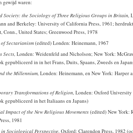
 gewijd waren:
d Society: the Sociology of Three Religious Groups in Britain,
n and Berkeley: University of California Press, 1961; herdrukt
, Conn., United States; Greenwood Press, 1978
 of Sectarianism
(edited) Londen: Heinemann, 1967
s Sects,
Londen: Weidenfeld and Nicholson; New York: McGraw
k gepubliceerd in in het Frans, Duits, Spaans, Zweeds en Japan
nd the Millennium,
Londen: Heinemann, en New York: Harper a
orary Transformations of Religion,
Londen: Oxford University 
k gepubliceerd in het Italiaans en Japans)
ial Impact of the New Religious Movements
(edited) New York: 
ress, 1981
 in Sociological Perspective,
Oxford: Clarendon Press, 1982 (o