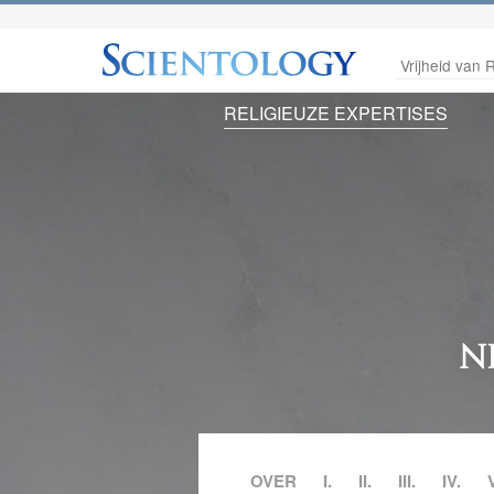
Vrijheid van R
RELIGIEUZE EXPERTISES
N
OVER
I.
II.
III.
IV.