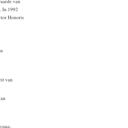
waarde van
. In 1992
ctor Honoris
an
eit van
van
 1986;