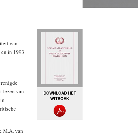
teit van
 en in 1993
erenigde
t lezen van
DOWNLOAD HET
WITBOEK
in
ritische
de M.A. van