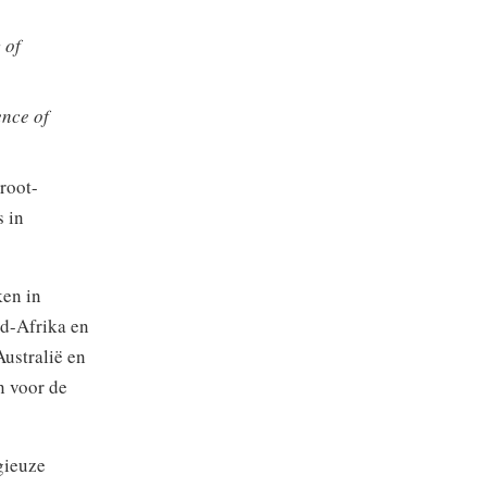
 of
ence of
root-
s in
ken in
id-Afrika en
Australië en
n voor de
gieuze