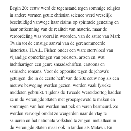
Begin 20e eeuw werd de tegenstand tegen sommige religies
in andere vormen geuit: christian science werd vreselijk
beschuldigd vanwege haar claims op spirituele genezing en
haar ontkenning van de realiteit van materie, maar de
veroordeling was vooral in woorden, van de satire van Mark
Twain tot de ernstige aanval van de gerenommeerde
historicus, H.A.L. Fisher, onder een ware stortvloed van
vijandige opmerkingen van priesters, artsen en, wat
luchthartiger, een genre smaadschriften, cartoons en
satirische romans. Voor de oppositie tegen de jehova’s
getuigen, die in de eerste helft van de 20e eeuw nog als een
nieuwe beweging werden gezien, werden vaak fysieke
middelen gebruikt. Tijdens de Tweede Wereldoorlog hadden
ze in de Verenigde Staten met groepsgeweld te maken en
sommigen van hen werden met pek en veren besmeurd. Ze
werden vervolgd omdat ze weigerden naar de vlag te
salueren en het nationale volkslied te zingen, niet alleen in
de Verenigde Staten maar ook in landen als Malawi. En