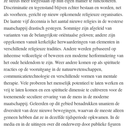
ze steeds meer toegestaan op hun eigen manier te functioneren.
Discriminatie en tegenstand blijven echter bestaan en worden, net
als voorheen, gericht op nieuw opkomende religieuze organisaties.
De laatste vijf decennia is het aantal nieuwe religies in de westerse
maatschappij drastisch gestegen. Sommige zijn afgeleid van
varianten van de belangrijkste oriëntaalse geloven; andere zijn
opgekomen vanuit kerkelijke herwaarderingen van elementen in
verschillende religieuze tradities. Andere werden gebaseerd op
inheemse volksreligie of beweren een moderne herformulering van
het oude heidendom te zijn. Weer andere komen op als spirituele
reacties op de vooruitgang in de natuurwetenschappen,
communicatietechnologie en verschillende vormen van mentale
therapie. Vele proberen het menselijk potentieel te laten werken en
vrij te laten komen en een spirituele dimensie te cultiveren voor de
toenemende seculiere ervaring van de mens in de moderne
maatschappij. Geleerden op dit gebied benadrukken unaniem de
diversiteit van deze nieuwe bewegingen, waarvan de meeste alleen
gemeen hebben dat ze in dezelfde tijdsperiode opkwamen. In de
media en in de uitingen over dit onderwerp door publieke figuren