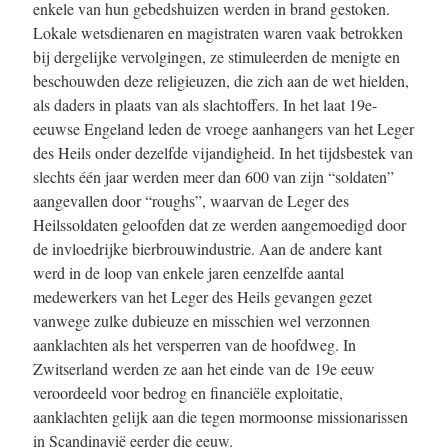
enkele van hun gebedshuizen werden in brand gestoken.
Lokale wetsdienaren en magistraten waren vaak betrokken
bij dergelijke vervolgingen, ze stimuleerden de menigte en
beschouwden deze religieuzen, die zich aan de wet hielden,
als daders in plaats van als slachtoffers. In het laat 19e-
eeuwse Engeland leden de vroege aanhangers van het Leger
des Heils onder dezelfde vijandigheid. In het tijdsbestek van
slechts één jaar werden meer dan 600 van zijn “soldaten”
aangevallen door “roughs”, waarvan de Leger des
Heilssoldaten geloofden dat ze werden aangemoedigd door
de invloedrijke bierbrouwindustrie. Aan de andere kant
werd in de loop van enkele jaren eenzelfde aantal
medewerkers van het Leger des Heils gevangen gezet
vanwege zulke dubieuze en misschien wel verzonnen
aanklachten als het versperren van de hoofdweg. In
Zwitserland werden ze aan het einde van de 19e eeuw
veroordeeld voor bedrog en financiële exploitatie,
aanklachten gelijk aan die tegen mormoonse missionarissen
in Scandinavië eerder die eeuw.