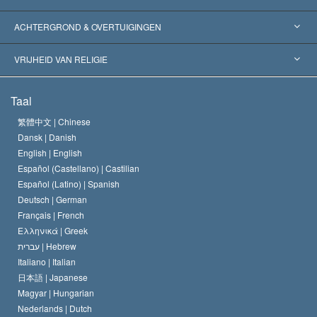
Wereldwijde Erkenningen
Expertises per Categorie
ACHTERGROND & OVERTUIGINGEN
Historische Beslissingen
’s Werelds Meest Vooraanstaande Experts
L. Ron Hubbard
VRIJHEID VAN RELIGIE
De Doeleinden van Scientology
Wat is Vrijheid van Religie?
Taal
Het Credo van de Scientology Kerk
Internationale Mensenrechten Standaards
繁體中文 |
Chinese
Dansk |
Danish
De Code van een Scientoloog
Verklaring over Religie
English |
English
Español (Castellano) |
Castilian
David Miscavige
Español (Latino) |
Spanish
Deutsch |
German
Français |
French
Ελληνικά |
Greek
עברית |
Hebrew
Italiano |
Italian
日本語 |
Japanese
Magyar |
Hungarian
Nederlands |
Dutch