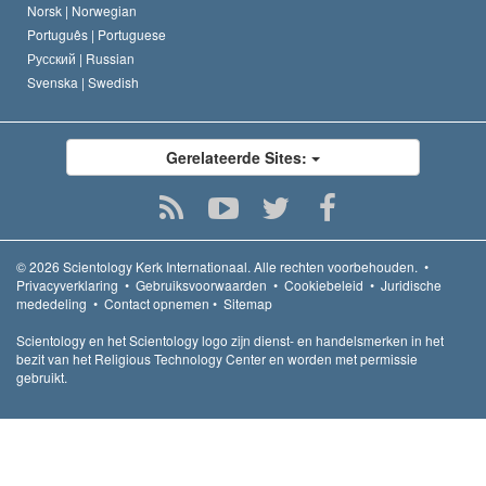
Norsk |
Norwegian
Português |
Portuguese
Русский |
Russian
Svenska |
Swedish
Gerelateerde Sites:
© 2026
Scientology Kerk Internationaal.
Alle rechten voorbehouden.
•
Privacyverklaring
•
Gebruiksvoorwaarden
•
Cookiebeleid
•
Juridische
mededeling
•
Contact opnemen
•
Sitemap
Scientology en het Scientology logo zijn dienst- en handelsmerken in het
bezit van het Religious Technology Center en worden met permissie
gebruikt.