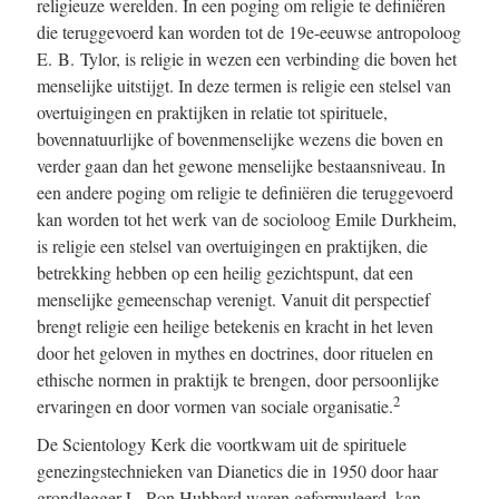
religieuze werelden. In een poging om religie te definiëren
die teruggevoerd kan worden tot de 19e-eeuwse antropoloog
E. B. Tylor, is religie in wezen een verbinding die boven het
menselijke uitstijgt. In deze termen is religie een stelsel van
overtuigingen en praktijken in relatie tot spirituele,
bovennatuurlijke of bovenmenselijke wezens die boven en
verder gaan dan het gewone menselijke bestaansniveau. In
een andere poging om religie te definiëren die teruggevoerd
kan worden tot het werk van de socioloog Emile Durkheim,
is religie een stelsel van overtuigingen en praktijken, die
betrekking hebben op een heilig gezichtspunt, dat een
menselijke gemeenschap verenigt. Vanuit dit perspectief
brengt religie een heilige betekenis en kracht in het leven
door het geloven in mythes en doctrines, door rituelen en
ethische normen in praktijk te brengen, door persoonlijke
2
ervaringen en door vormen van sociale organisatie.
De Scientology Kerk die voortkwam uit de spirituele
genezingstechnieken van Dianetics die in 1950 door haar
grondlegger L. Ron Hubbard waren geformuleerd, kan