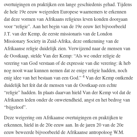
overtuigingen en praktijken een lange geschiedenis gehad. Tijdens
de hele 19e eeuw weigerden Europese waarnemers te erkennen
dat deze vormen van Afrikaans religieus leven konden doorgaan
voor “religie”. Aan het begin van de 19e eeuw liet bijvoorbeeld
J.T. van der Kemp, de eerste missionaris van de London
Missionary Society in Zuid-Afrika, deze ontkenning van de
Afrikaanse religie duidelijk zien. Verwijzend naar de mensen van
de Oostkaap, stelde Van der Kemp: “Als we onder religie de
verering van God verstaan of de expressie van die verering: ik heb
nog nooit waar kunnen nemen dat ze enige religie hadden, noch
4
enig idee van het bestaan van een God.”
Van der Kemp ontkende
duidelijk het feit dat de mensen van de Oostkaap een echte
“religie” hadden. In plaats daarvan hield Van der Kemp vol dat de
Afrikanen leden onder de onwetendheid, angst en het bedrog van
“bijgeloof”.
Deze weigering om Afrikaanse overtuigingen en praktijken te
erkennen, hield in de 20e eeuw aan. In de jaren 20 van de 20e
eeuw beweerde bijvoorbeeld de Afrikaanse antropoloog W.M.