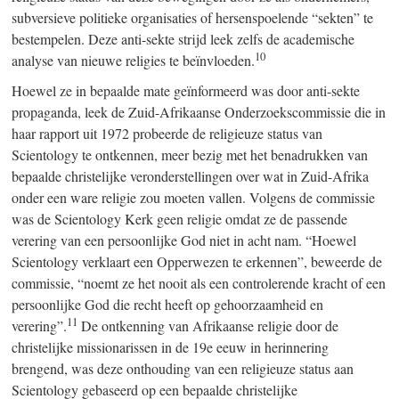
subversieve politieke organisaties of hersenspoelende “sekten” te
bestempelen. Deze anti-sekte strijd leek zelfs de academische
10
analyse van nieuwe religies te beïnvloeden.
Hoewel ze in bepaalde mate geïnformeerd was door anti-sekte
propaganda, leek de Zuid-Afrikaanse Onderzoekscommissie die in
haar rapport uit 1972 probeerde de religieuze status van
Scientology te ontkennen, meer bezig met het benadrukken van
bepaalde christelijke veronderstellingen over wat in Zuid-Afrika
onder een ware religie zou moeten vallen. Volgens de commissie
was de Scientology Kerk geen religie omdat ze de passende
verering van een persoonlijke God niet in acht nam. “Hoewel
Scientology verklaart een Opperwezen te erkennen”, beweerde de
commissie, “noemt ze het nooit als een controlerende kracht of een
persoonlijke God die recht heeft op gehoorzaamheid en
11
verering”.
De ontkenning van Afrikaanse religie door de
christelijke missionarissen in de 19e eeuw in herinnering
brengend, was deze onthouding van een religieuze status aan
Scientology gebaseerd op een bepaalde christelijke