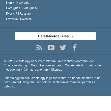
Norsk |
Norwegian
Português |
Portuguese
Русский |
Russian
Svenska |
Swedish
Gerelateerde Sites:
© 2026
Scientology Kerk Internationaal.
Alle rechten voorbehouden.
•
Privacyverklaring
•
Gebruiksvoorwaarden
•
Cookiebeleid
•
Juridische
mededeling
•
Contact opnemen
•
Sitemap
Scientology en het Scientology logo zijn dienst- en handelsmerken in het
bezit van het Religious Technology Center en worden met permissie
gebruikt.