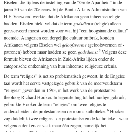
Eiselen, die tijdens de instelling van de “Grote Apartheid” in de
jaren 50 van de 20e eeuw bij de Bantu Affairs Administration van
H.F. Verwoerd werkte, dat de Afrikanen geen inheemse religie
hadden. Eiselen hield vol dat de term
godsdienst
(religie) alleen
gereserveerd moest worden voor wat hij “een hoogstaande cultuur”
noemde. Aangezien een dergelijke cultuur ontbrak, konden
Afrikanen volgens Eiselen wel
geloofsvorme
(geloofsvormen of -
5
patronen) hebben maar hadden ze geen
godsdienst.
Volgens deze
formule bleven de Afrikanen in Zuid-Afrika lijden onder de
categorische ontkenning van hun inheemse religieuze erfenis.
De term “religies” is net zo problematisch geweest. In de Engelse
taal wordt het eerste vastgelegde gebruik van de meervoudsterm
“religies” gevonden in 1593, in het werk van de protestantse
theoloog Richard Hooker. In tegenstelling tot het huidige gebruik,
gebruikte Hooker de term “religies” om twee religies te
6
onderscheiden: de protestantse en de rooms katholieke.
Hooker
zag duidelijk twee religies - de protestantse en de katholieke - waar
volgende denkers er vaak maar één zagen, namelijk het