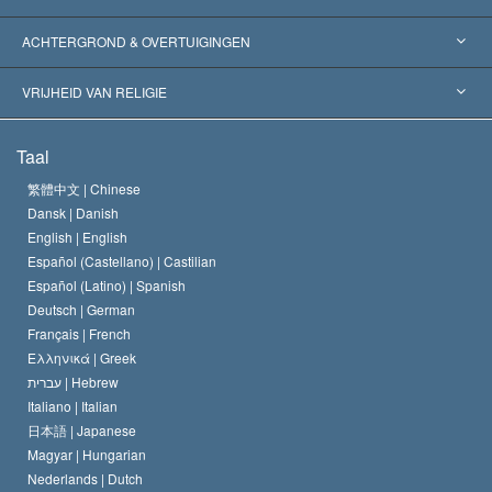
Wereldwijde Erkenningen
Expertises per Categorie
ACHTERGROND & OVERTUIGINGEN
Historische Beslissingen
’s Werelds Meest Vooraanstaande Experts
L. Ron Hubbard
VRIJHEID VAN RELIGIE
De Doeleinden van Scientology
Wat is Vrijheid van Religie?
Taal
Het Credo van de Scientology Kerk
Internationale Mensenrechten Standaards
繁體中文 |
Chinese
Dansk |
Danish
De Code van een Scientoloog
Verklaring over Religie
English |
English
Español (Castellano) |
Castilian
David Miscavige
Español (Latino) |
Spanish
Deutsch |
German
Français |
French
Ελληνικά |
Greek
עברית |
Hebrew
Italiano |
Italian
日本語 |
Japanese
Magyar |
Hungarian
Nederlands |
Dutch