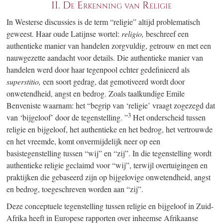
II.
De Erkenning van Religie
In Westerse discussies is de term “religie” altijd problematisch
geweest. Haar oude Latijnse wortel:
religio,
beschreef een
authentieke manier van handelen zorgvuldig, getrouw en met een
nauwgezette aandacht voor details. Die authentieke manier van
handelen werd door haar tegenpool echter gedefinieerd als
superstitio,
een soort gedrag, dat gemotiveerd wordt door
onwetendheid, angst en bedrog. Zoals taalkundige Emile
Benveniste waarnam: het “begrip van ‘religie’ vraagt zogezegd dat
3
van ‘bijgeloof’ door de tegenstelling. ”
Het onderscheid tussen
religie en bijgeloof, het authentieke en het bedrog, het vertrouwde
en het vreemde, komt onvermijdelijk neer op een
basistegenstelling tussen “wij” en “zij”. In die tegenstelling wordt
authentieke religie geclaimd voor “wij”, terwijl overtuigingen en
praktijken die gebaseerd zijn op bijgelovige onwetendheid, angst
en bedrog, toegeschreven worden aan “zij”.
Deze conceptuele tegenstelling tussen religie en bijgeloof in Zuid-
Afrika heeft in Europese rapporten over inheemse Afrikaanse