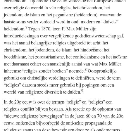
christendom. Tijdens de 18e eeuw verdeelde het Europese denken
over religie de wereld in vier religies, het christendom, het
jodendom, de islam en het paganisme (heidendom), waarvan de
laatste soms verder verdeeld werd in oud, modern en “duivels”
7
heidendom.
Tegen 1870, toen F. Max Müller zijn
introductielezingen over vergelijkende godsdienstwetenschap gaf,
was het aantal belangrijke religies uitgebreid tot acht: het
christendom, het jodendom, de islam, het hindoeïsme, het
boeddhisme, het zoroastrianisme, het confucianisme en het taoïsme
met daarnaast echter een aanzienlijk aantal van wat Max Müller
8
inheemse “religies zonder boeken” noemde.
Oorspronkelijk
gebruikt om christelijke verdelingen te definiëren, werd de term
“religies” daarom steeds meer gebruikt bij pogingen om een
9
wereld van religieuze diversiteit te duiden.
In de 20e eeuw is over de termen “religie” en “religies” een
religieus conflict blijven bestaan. Als reactie op de opkomst van
“nieuwe religieuze bewegingen” in de jaren 60 en 70 van de 20e
eeuw, ontkenden bijvoorbeeld de anti-sekte propaganda de
religieuze status van deze bewegingen door ze als ondernemers,