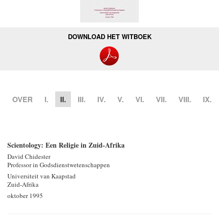
DOWNLOAD HET WITBOEK
OVER
I.
II.
III.
IV.
V.
VI.
VII.
VIII.
IX.
Scientology: Een Religie in Zuid-Afrika
David Chidester
Professor in Godsdienst­wetenschappen
Universiteit van Kaapstad
Zuid-Afrika
oktober 1995