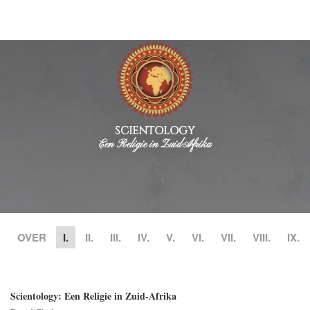
SCIENTOLOGY
Een Religie in Zuid-Afrika
OVER
I.
II.
III.
IV.
V.
VI.
VII.
VIII.
IX.
Scientology: Een Religie in Zuid-Afrika