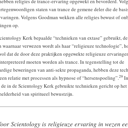
 hebben religies de trance-ervaring opgewekt en bevorderd. Vol
tegenwoordigen staten van trance de gemene deler die de basis 
ervaringen. Volgens Goodman wekken alle religies bewust of on
ringen op.
cientology Kerk bepaalde “technieken van extase” gebruikt, d
n waarnaar verwezen wordt als haar “religieuze technologie”, h
ol dat de door deze praktijken opgewekte religieuze ervaringen
nterpreteerd moeten worden als trance. In tegenstelling tot de
rdige beweringen van anti-sekte propaganda, hebben deze tec
29
een relatie met processen als hypnose of “hersenspoeling”.
In
 de in de Scientology Kerk gebruikte technieken gericht op het
helderheid van spiritueel bewustzijn.
oor Scientology is religieuze ervaring in wezen e