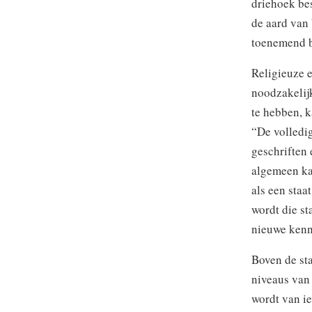
driehoek be
de aard van 
toenemend b
Religieuze 
noodzakelijk
te hebben, k
“De volledig
geschriften 
algemeen kan
als een staa
wordt die s
nieuwe kenn
Boven de sta
niveaus van
wordt van ie