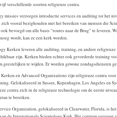
vijf verschillende soorten religieuze centra.
y missies verzorgen introductie services en auditing tot het ni
 zich vooral bezighouden met het bereiken van mensen die Scie
e ook bevoegd om alle basis “routes naar de Brug” te leveren. 
enoeg wordt, kan ze een kerk worden.
gy Kerken leveren alle auditing, training, en andere religieuze 
chikbaar zijn. Kerken bieden echter ook gevorderde training voo
m geestelijken te wijden. Er worden gewone zondagsdiensten g
ll Kerken en Advanced Organizations zijn religieuze centra voo
aining. Gelokaliseerd in Sussex, Kopenhagen, Los Angeles en Sy
eze centra zich in de religieuze technologie om de eerste nivea
tan te bereiken.
ervice Organization, gelokaliseerd in Clearwater, Florida, is het
van de Internationale Scientology Kerk. Het centrum verzorgt al