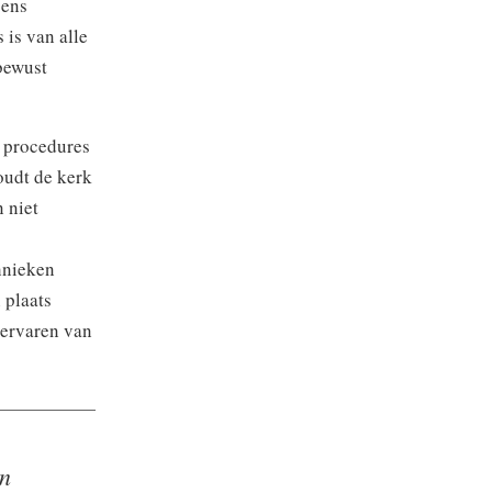
gens
is van alle
bewust
e procedures
oudt de kerk
 niet
hnieken
 plaats
 ervaren van
en