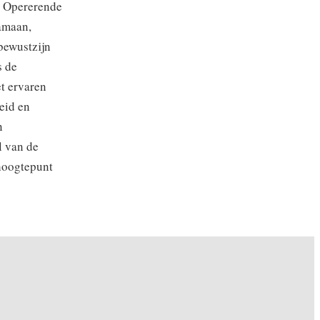
 Opererende
amaan,
 bewustzijn
s de
t ervaren
eid en
n
l van de
hoogtepunt