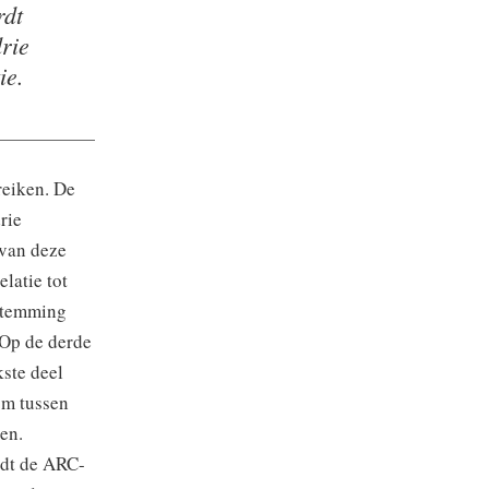
rdt
rie
ie.
reiken. De
rie
 van deze
elatie tot
nstemming
. Op de derde
kste deel
om tussen
en.
rdt de ARC-