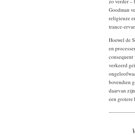
zo verder –
Goodman ver
religieuze 
trance-erva
Hoewel de S
en processe
consequent v
verkeerd geï
ongeloofwaa
bovendien g
daarvan zijn
een grotere 
V