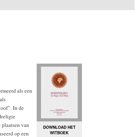
rmeerd als een
als
loof”. In de
religie
e plaatsen van
DOWNLOAD HET
WITBOEK
baseerd op een