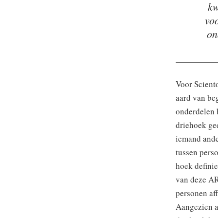
kw
vo
on
Voor Sciento
aard van beg
onderdelen b
driehoek geef
iemand ande
tussen perso
hoek definie
van deze AR
personen aff
Aangezien a