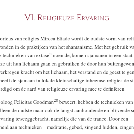
VI.
Religieuze Ervaring
oricus van religies Mircea Eliade wordt de oudste vorm van rel
vonden in de praktijken van het shamanisme. Met het gebruik v
e technieken van extase” noemde, komen sjamanen in een staat 
 ze uit hun lichaam gaan en gebruiken de door hun buitengewo
erkregen kracht om het lichaam, het verstand en de geest te ge
eeft de sjamaan in lokale kleinschalige inheemse religies de s
digd om de aard van religieuze ervaring mee te definiëren.
28
poloog Felicitas Goodman
beweert, hebben de technieken van
alleen de oudste maar ook de langst aanhoudende en blijvende s
rvaring teweeggebracht, namelijk die van de trance. Door een
heid aan technieken – meditatie, gebed, zingend bidden, zingen