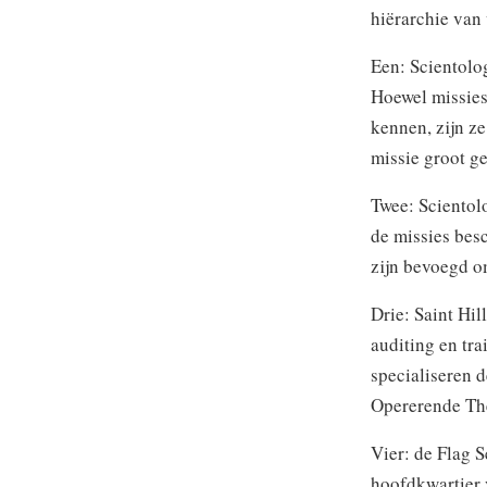
hiërarchie van 
Een: Scientolog
Hoewel missies
kennen, zijn z
missie groot g
Twee: Scientolo
de missies bes
zijn bevoegd o
Drie: Saint Hi
auditing en tr
specialiseren d
Opererende The
Vier: de Flag S
hoofdkwartier 