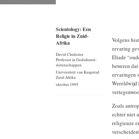
Scientology: Een
Religie in Zuid-
Volgens hist
Afrika
ervaring ge
David Chidester
Eliade “oud
Professor in Godsdienst­
wetenschappen
beweren dat
Universiteit van Kaapstad
ervaringen v
Zuid-Afrika
Wereldwijd h
oktober 1995
vertegenwoor
Zoals antro
echter niet 
religieuze e
verscheiden