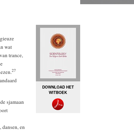
igieuze
an wat
van trance,
ne
27
nezen.
tandaard
DOWNLOAD HET
WITBOEK
 de sjamaan
oort
, dansen, en