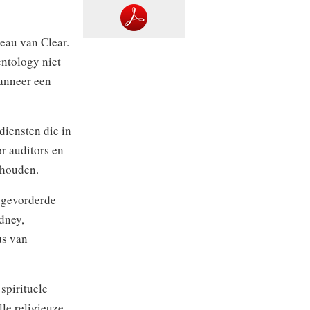
veau van Clear.
ntology niet
Wanneer een
diensten die in
r auditors en
ehouden.
r gevorderde
dney,
us van
 spirituele
le religieuze