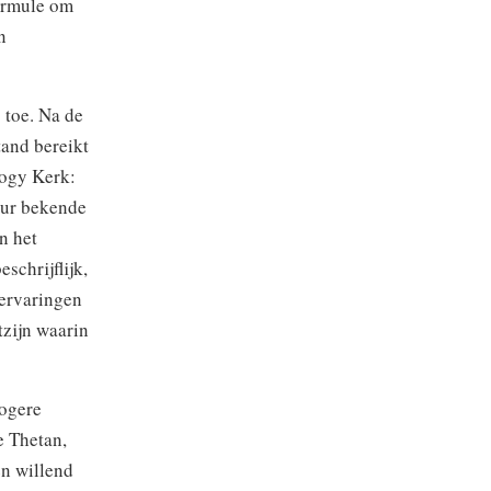
formule om
n
 toe. Na de
tand bereikt
logy Kerk:
tuur bekende
n het
schrijflijk,
 ervaringen
tzijn waarin
hogere
e Thetan,
en willend