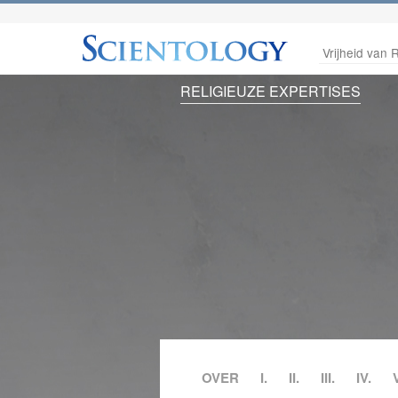
Vrijheid van R
RELIGIEUZE EXPERTISES
OVER
I.
II.
III.
IV.