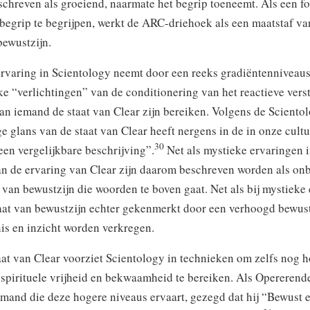
schreven als groeiend, naarmate het begrip toeneemt. Als een 
begrip te begrijpen, werkt de ARC-driehoek als een maatstaf va
ewustzijn.
ervaring in Scientology neemt door een reeks gradiëntenniveaus
e “verlichtingen” van de conditionering van het reactieve vers
an iemand de staat van Clear zijn bereiken. Volgens de Sciento
e glans van de staat van Clear heeft nergens in de in onze cul
30
een vergelijkbare beschrijving”.
Net als mystieke ervaringen i
 de ervaring van Clear zijn daarom beschreven worden als onbe
t van bewustzijn die woorden te boven gaat. Net als bij mystieke
taat van bewustzijn echter gekenmerkt door een verhoogd bewus
is en inzicht worden verkregen.
at van Clear voorziet Scientology in technieken om zelfs nog 
 spirituele vrijheid en bekwaamheid te bereiken. Als Opererend
mand die deze hogere niveaus ervaart, gezegd dat hij “Bewust 