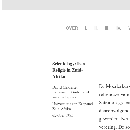
OVER
I.
II.
III.
IV.
Scientology: Een
Religie in Zuid-
Afrika
De Moederkerk 
David Chidester
Professor in Godsdienst­
religieuze vere
wetenschappen
Scientology, en
Universiteit van Kaapstad
Zuid-Afrika
daaropvolgende
oktober 1995
geworden. Net a
verering. De so