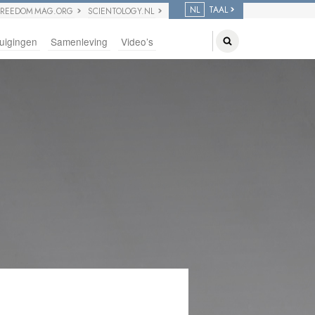
NL
TAAL
FREEDOM MAG.ORG
SCIENTOLOGY.NL
uigingen
Samenleving
Video’s