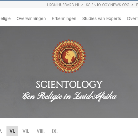
L RON HUBBARD.NL
SCIENTOLOGY NEWS.ORG
eligie
Overwinningen
Erkenningen
Studies van Experts
Overt
SCIENTOLOGY
Een Religie in Zuid-Afrika
V.
VI.
VII.
VIII.
IX.