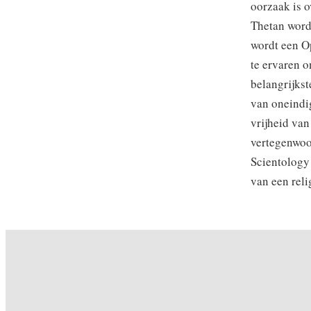
oorzaak is o
Thetan word
wordt een Op
te ervaren o
belangrijks
van oneindig
vrijheid va
vertegenwoor
Scientology
van een reli