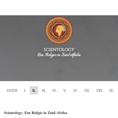
SCIENTOLOGY
Een Religie in Zuid-Afrika
OVER
I.
II.
III.
IV.
V.
VI.
VII.
VIII.
IX.
Scientology: Een Religie in Zuid-Afrika