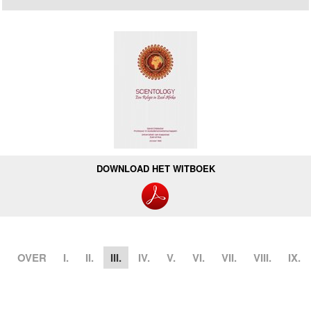
DOWNLOAD HET WITBOEK
OVER
I.
II.
III.
IV.
V.
VI.
VII.
VIII.
IX.