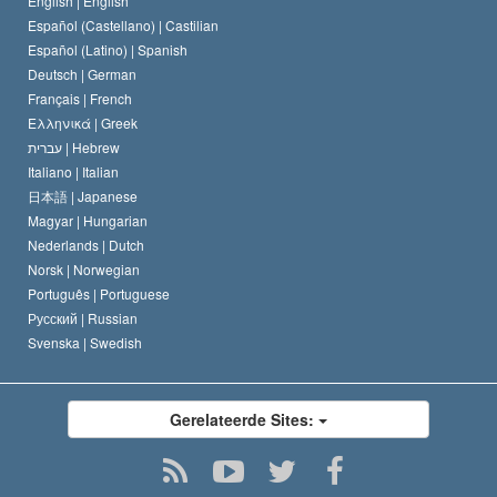
English |
English
Español (Castellano) |
Castilian
David Miscavige
Español (Latino) |
Spanish
Deutsch |
German
Français |
French
Ελληνικά |
Greek
עברית |
Hebrew
Italiano |
Italian
日本語 |
Japanese
Magyar |
Hungarian
Nederlands |
Dutch
Norsk |
Norwegian
Português |
Portuguese
Русский |
Russian
Svenska |
Swedish
Gerelateerde Sites: