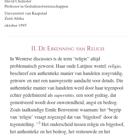
David Chidester
Professor in Godsdienst­wetenschappen
Universiteit van Kaapstad
Zuid-Afrika
oktober 1995
II.
De Erkenning van Religie
In Westerse discussies is de term “religie” altijd
problematisch geweest. Haar oude Latijnse wortel:
religio,
beschreef een authentieke manier van handelen zorgvuldig,
getrouw en met een nauwgezette aandacht voor details. Die
authentieke manier van handelen werd door haar tegenpool
echter gedefinieerd als
superstitio,
een soort gedrag, dat
gemotiveerd wordt door onwetendheid, angst en bedrog.
Zoals taalkundige Emile Benveniste waarnam: het “begrip
van ‘religie’ vraagt zogezegd dat van ‘bijgeloof’ door de
3
tegenstelling. ”
Het onderscheid tussen religie en bijgeloof,
het authentieke en het bedrog, het vertrouwde en het