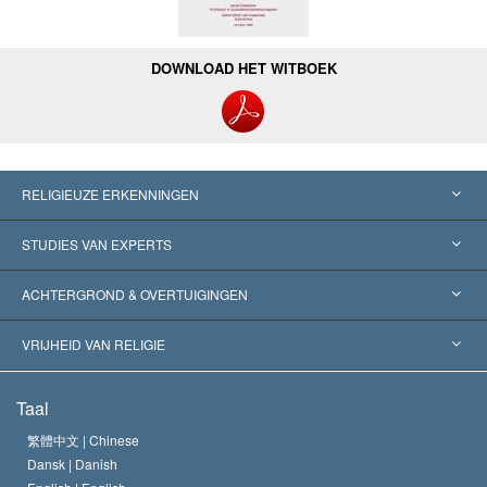
DOWNLOAD HET WITBOEK
RELIGIEUZE ERKENNINGEN
Verenigde Staten
STUDIES VAN EXPERTS
Wereldwijde Erkenningen
Expertises per Categorie
ACHTERGROND & OVERTUIGINGEN
Historische Beslissingen
’s Werelds Meest Vooraanstaande Experts
L. Ron Hubbard
VRIJHEID VAN RELIGIE
De Doeleinden van Scientology
Wat is Vrijheid van Religie?
Taal
Het Credo van de Scientology Kerk
Internationale Mensenrechten Standaards
繁體中文 |
Chinese
Dansk |
Danish
De Code van een Scientoloog
Verklaring over Religie