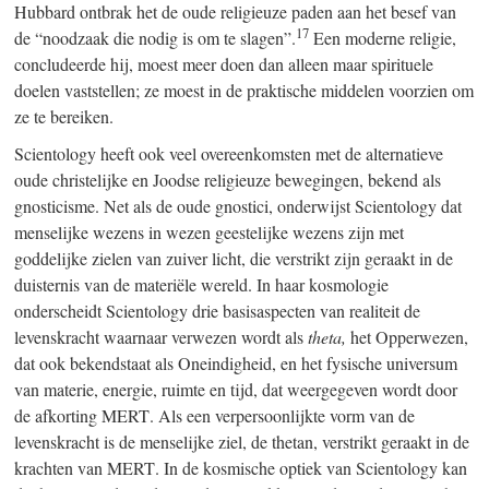
Hubbard ontbrak het de oude religieuze paden aan het besef van
17
de “noodzaak die nodig is om te slagen”.
Een moderne religie,
concludeerde hij, moest meer doen dan alleen maar spirituele
doelen vaststellen; ze moest in de praktische middelen voorzien om
ze te bereiken.
Scientology heeft ook veel overeenkomsten met de alternatieve
oude christelijke en Joodse religieuze bewegingen, bekend als
gnosticisme. Net als de oude gnostici, onderwijst Scientology dat
menselijke wezens in wezen geestelijke wezens zijn met
goddelijke zielen van zuiver licht, die verstrikt zijn geraakt in de
duisternis van de materiële wereld. In haar kosmologie
onderscheidt Scientology drie basisaspecten van realiteit de
levenskracht waarnaar verwezen wordt als
theta,
het Opperwezen,
dat ook bekendstaat als Oneindigheid, en het fysische universum
van materie, energie, ruimte en tijd, dat weergegeven wordt door
de afkorting
MERT
. Als een verpersoonlijkte vorm van de
levenskracht is de menselijke ziel, de thetan, verstrikt geraakt in de
krachten van
MERT
. In de kosmische optiek van Scientology kan