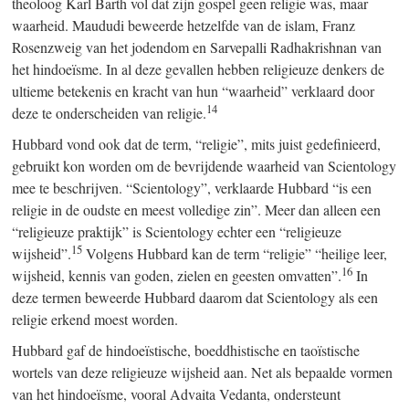
theoloog Karl Barth vol dat zijn gospel geen religie was, maar
waarheid. Maududi beweerde hetzelfde van de islam, Franz
Rosenzweig van het jodendom en Sarvepalli Radhakrishnan van
het hindoeïsme. In al deze gevallen hebben religieuze denkers de
ultieme betekenis en kracht van hun “waarheid” verklaard door
14
deze te onderscheiden van religie.
Hubbard vond ook dat de term, “religie”, mits juist gedefinieerd,
gebruikt kon worden om de bevrijdende waarheid van Scientology
mee te beschrijven. “Scientology”, verklaarde Hubbard “is een
religie in de oudste en meest volledige zin”. Meer dan alleen een
“religieuze praktijk” is Scientology echter een “religieuze
15
wijsheid”.
Volgens Hubbard kan de term “religie” “heilige leer,
16
wijsheid, kennis van goden, zielen en geesten omvatten”.
In
deze termen beweerde Hubbard daarom dat Scientology als een
religie erkend moest worden.
Hubbard gaf de hindoeïstische, boeddhistische en taoïstische
wortels van deze religieuze wijsheid aan. Net als bepaalde vormen
van het hindoeïsme, vooral Advaita Vedanta, ondersteunt