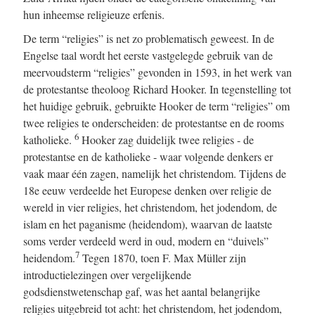
hun inheemse religieuze erfenis.
De term “religies” is net zo problematisch geweest. In de
Engelse taal wordt het eerste vastgelegde gebruik van de
meervoudsterm “religies” gevonden in 1593, in het werk van
de protestantse theoloog Richard Hooker. In tegenstelling tot
het huidige gebruik, gebruikte Hooker de term “religies” om
twee religies te onderscheiden: de protestantse en de rooms
6
katholieke.
Hooker zag duidelijk twee religies - de
protestantse en de katholieke - waar volgende denkers er
vaak maar één zagen, namelijk het christendom. Tijdens de
18e eeuw verdeelde het Europese denken over religie de
wereld in vier religies, het christendom, het jodendom, de
islam en het paganisme (heidendom), waarvan de laatste
soms verder verdeeld werd in oud, modern en “duivels”
7
heidendom.
Tegen 1870, toen F. Max Müller zijn
introductielezingen over vergelijkende
godsdienstwetenschap gaf, was het aantal belangrijke
religies uitgebreid tot acht: het christendom, het jodendom,