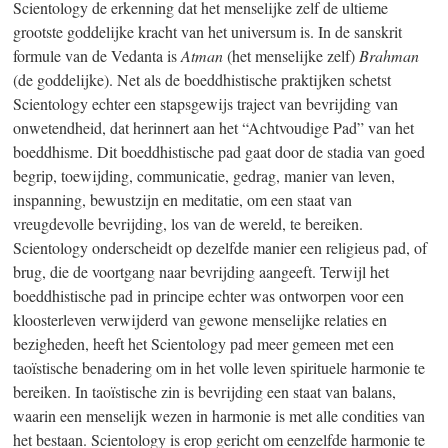
Scientology de erkenning dat het menselijke zelf de ultieme
grootste goddelijke kracht van het universum is. In de sanskrit
formule van de Vedanta is
Atman
(het menselijke zelf)
Brahman
(de goddelijke). Net als de boeddhistische praktijken schetst
Scientology echter een stapsgewijs traject van bevrijding van
onwetendheid, dat herinnert aan het “Achtvoudige Pad” van het
boeddhisme. Dit boeddhistische pad gaat door de stadia van goed
begrip, toewijding, communicatie, gedrag, manier van leven,
inspanning, bewustzijn en meditatie, om een staat van
vreugdevolle bevrijding, los van de wereld, te bereiken.
Scientology onderscheidt op dezelfde manier een religieus pad, of
brug, die de voortgang naar bevrijding aangeeft. Terwijl het
boeddhistische pad in principe echter was ontworpen voor een
kloosterleven verwijderd van gewone menselijke relaties en
bezigheden, heeft het Scientology pad meer gemeen met een
taoïstische benadering om in het volle leven spirituele harmonie te
bereiken. In taoïstische zin is bevrijding een staat van balans,
waarin een menselijk wezen in harmonie is met alle condities van
het bestaan. Scientology is erop gericht om eenzelfde harmonie te