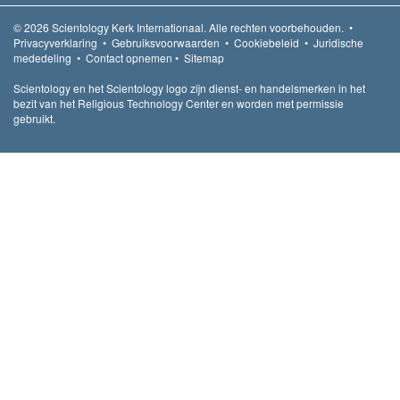
© 2026
Scientology Kerk Internationaal.
Alle rechten voorbehouden.
•
Privacyverklaring
•
Gebruiksvoorwaarden
•
Cookiebeleid
•
Juridische
mededeling
•
Contact opnemen
•
Sitemap
Scientology en het Scientology logo zijn dienst- en handelsmerken in het
bezit van het Religious Technology Center en worden met permissie
gebruikt.