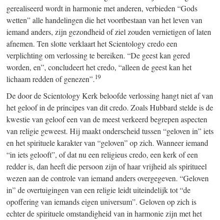
gerealiseerd wordt in harmonie met anderen, verbieden “Gods
wetten” alle handelingen die het voortbestaan van het leven van
iemand anders, zijn gezondheid of ziel zouden vernietigen of laten
afnemen. Ten slotte verklaart het Scientology credo een
verplichting om verlossing te bereiken. “De geest kan gered
worden, en”, concludeert het credo, “alleen de geest kan het
19
lichaam redden of genezen”.
De door de Scientology Kerk beloofde verlossing hangt niet af van
het geloof in de principes van dit credo. Zoals Hubbard stelde is de
kwestie van geloof een van de meest verkeerd begrepen aspecten
van religie geweest. Hij maakt onderscheid tussen “geloven in” iets
en het spirituele karakter van “geloven” op zich. Wanneer iemand
“in iets gelooft”, of dat nu een religieus credo, een kerk of een
redder is, dan heeft die persoon zijn of haar vrijheid als spiritueel
wezen aan de controle van iemand anders overgegeven. “Geloven
in” de overtuigingen van een religie leidt uiteindelijk tot “de
opoffering van iemands eigen universum”. Geloven op zich is
echter de spirituele omstandigheid van in harmonie zijn met het