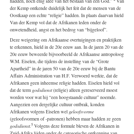
hadden, noch enig idee van het bestaan van een God.”
Van
der Kemp ontkende duidelijk het feit dat de mensen van de
Oostkaap een echte “religie” hadden. In plaats daarvan hield
Van der Kemp vol dat de Afrikanen leden onder de
onwetendheid, angst en het bedrog van “bijgeloof”.
Deze weigering om Afrikaanse overtuigingen en praktijken
te erkennen, hield in de 20e eeuw aan. In de jaren 20 van de
20e eeuw beweerde bijvoorbeeld de Afrikaanse antropoloog
W.M. Eiselen, die tijdens de instelling van de “Grote
Apartheid” in de jaren 50 van de 20e eeuw bij de Bantu
Affairs Administration van H.F. Verwoerd werkte, dat de
Afrikanen geen inheemse religie hadden. Eiselen hield vol
dat de term
godsdienst
(religie) alleen gereserveerd moest
worden voor wat hij “een hoogstaande cultuur” noemde.
Aangezien een dergelijke cultuur ontbrak, konden
Afrikanen volgens Eiselen wel
geloofsvorme
(geloofsvormen of -patronen) hebben maar hadden ze geen
5
godsdienst.
Volgens deze formule bleven de Afrikanen in
Zuid-Afrika lijden onder de categorische ontkenning van