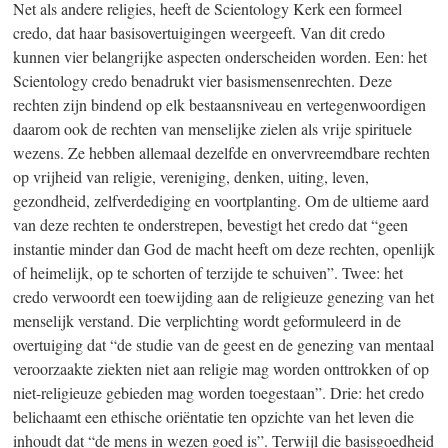
Net als andere religies, heeft de Scientology Kerk een formeel
credo, dat haar basisovertuigingen weergeeft. Van dit credo
kunnen vier belangrijke aspecten onderscheiden worden. Een: het
Scientology credo benadrukt vier basismensenrechten. Deze
rechten zijn bindend op elk bestaansniveau en vertegenwoordigen
daarom ook de rechten van menselijke zielen als vrije spirituele
wezens. Ze hebben allemaal dezelfde en onvervreemdbare rechten
op vrijheid van religie, vereniging, denken, uiting, leven,
gezondheid, zelfverdediging en voortplanting. Om de ultieme aard
van deze rechten te onderstrepen, bevestigt het credo dat “geen
instantie minder dan God de macht heeft om deze rechten, openlijk
of heimelijk, op te schorten of terzijde te schuiven”. Twee: het
credo verwoordt een toewijding aan de religieuze genezing van het
menselijk verstand. Die verplichting wordt geformuleerd in de
overtuiging dat “de studie van de geest en de genezing van mentaal
veroorzaakte ziekten niet aan religie mag worden onttrokken of op
niet-religieuze gebieden mag worden toegestaan”. Drie: het credo
belichaamt een ethische oriëntatie ten opzichte van het leven die
inhoudt dat “de mens in wezen goed is”. Terwijl die basisgoedheid