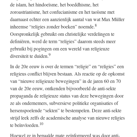
de islam, het hindoeïsme, het boeddhisme, het
zoroastrianisme, het confucianisme en het taoïsme met
daarnaast echter een aanzienlijk aantal van wat Max Müller
8
inheemse “religies zonder boeken” noemde.
Oorspronkelijk gebruikt om christelijke verdelingen te
definiëren, werd de term “religies” daarom steeds meer
gebruikt bij pogingen om een wereld van religieuze
9
diversiteit te duiden.
In de 20e eeuw is over de termen “religie” en “religies” een
religieus conflict blijven bestaan. Als reactie op de opkomst
van “nieuwe religieuze bewegingen” in de jaren 60 en 70
van de 20e eeuw, ontkenden bijvoorbeeld de anti-sekte
propaganda de religieuze status van deze bewegingen door
ze als ondernemers, subversieve politieke organisaties of
hersenspoelende “sekten” te bestempelen. Deze anti-sekte
strijd leek zelfs de academische analyse van nieuwe religies
10
te beïnvloeden.
Hoewel ze in bepaalde mate geïnformeerd was door anti-