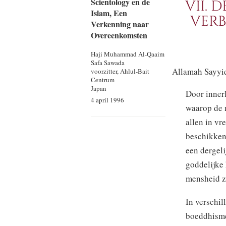
Scientology en de
VII. 
Islam, Een
VER
Verkenning naar
Overeenkomsten
Haji Muhammad
Al-Qaaim
Safa Sawada
Allamah Sayyi
voorzitter, Ahlul-Bait
Centrum
Japan
Door inner
4 april 1996
waarop de 
allen in vr
beschikken
een dergel
goddelijke 
mensheid za
In verschil
boeddhisme,