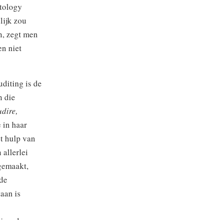
ntology
lijk zou
n, zegt men
en niet
uditing is de
n die
udire,
e in haar
t hulp van
 allerlei
 gemaakt,
 de
aan is