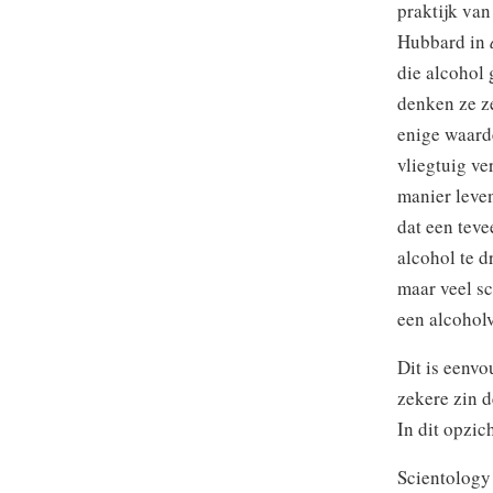
praktijk van
Hubbard in
die alcohol 
denken ze ze
enige waarde
vliegtuig v
manier leve
dat een tev
alcohol te d
maar veel sc
een alcohol
Dit is eenvo
zekere zin 
In dit opzic
Scientology