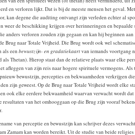
n van een spiritueel wezen (of thetan) heeft verminderd, uit z
erd en verloren lijkt. Dat is bij de meeste mensen het geval. Me
or, kan degene die auditing ontvangt zijn verleden echter al sp
n weer de beschikking krijgen over herinneringen en bepaalde s
ie anders verloren zouden zijn gegaan en kan hij beginnen aan 
e Brug naar Totale Vrijheid. Die Brug wordt ook wel schematis
 als een
bewustzijn- en gradatiekaart
van iemands voortgang n
als Thetan). Hierop staat dan de relatieve plaats waar elke per
het afleggen van zijn reis naar hogere spirituele vermogens. Als
pnieuw bewustzijn, percepties en bekwaamheden verkrijgen die
den zijn geweest. Op de Brug naar Totale Vrijheid wordt elke st
en ook elke eerdere bekwaamheid waarvan verwacht wordt dat 
De resultaten van het omhooggaan op die Brug zijn vooraf beken
r.
ename van perceptie en bewustzijn kan schrijver dezes verwacht
mam Zamam kan worden bereikt. Uit de studie van beide religies