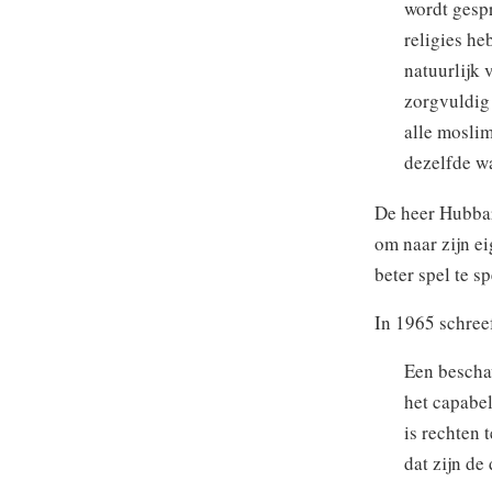
wordt gesp
religies he
natuurlijk 
zorgvuldig 
alle moslim
dezelfde w
De heer Hubbar
om naar zijn e
beter spel te s
In 1965 schree
Een bescha
het capabe
is rechten 
dat zijn de