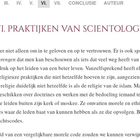
III.
IV.
V.
VI.
VII.
CONCLUSIE
AUTEUR
I. PRAKTIJKEN VAN SCIENTOLO
er niet alleen om in te geloven en op te vertrouwen. Er is ook s
brengen
dat men kan beschouwen als iets dat veel weg heeft van
ruk op het leiden van een beter leven. Vanzelfsprekend heeft e
eligieuze praktijken die niet hetzelfde hoeven te zijn, aangezien
religie duidelijk niet hetzelfde is als de religie van de islam. M
 beschikken over doctrines en werken met de bedoeling iemand t
te leiden buiten zijn kerk of moskee. Ze omvatten morele en eth
s waar de leden baat van kunnen hebben als ze die opvolgen. 
echtscodes.
ld van een vergelijkbare morele code zouden we kunnen verwij