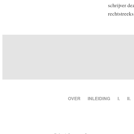
schrijver d
rechtstreeks
OVER
INLEIDING
I.
II.