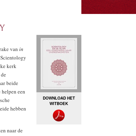
GY
prake van
in
 Scientology
lke kerk
 de
aar beide
e helpen een
DOWNLOAD HET
ische
WITBOEK
Beide hebben
zen naar de