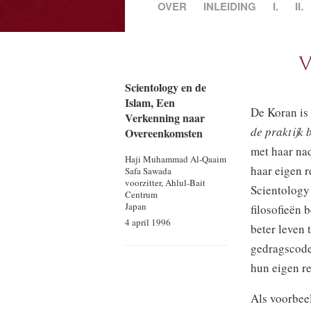
OVER
INLEIDING
I.
II.
V
Scientology en de
Islam, Een
De Koran is 
Verkenning naar
de praktijk 
Overeenkomsten
met haar nad
Haji Muhammad
Al-Qaaim
haar eigen r
Safa Sawada
voorzitter, Ahlul-Bait
Scientology 
Centrum
Japan
filosofieën
4 april 1996
beter leven 
gedragscode
hun eigen r
Als voorbee