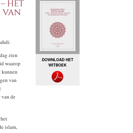
 – HET
 VAN
ahdi:
dag zien
DOWNLOAD HET
eid waarop
WITBOEK
ig kunnen
ngen van
t
r van de
 het
e islam,