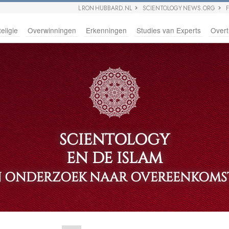
L RON HUBBARD.NL
SCIENTOLOGY NEWS.ORG
eligie
Overwinningen
Erkenningen
Studies van Experts
Overt
SCIENTOLOGY
EN DE ISLAM
N ONDERZOEK NAAR OVEREENKOMS