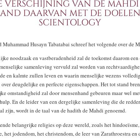
DE VERSCHIJNING VAN DE MAHDI
BAND DAARVAN MET DE DOELEN
SCIENTOLOGY
d Muhammad Husayn Tabatabai schreef het volgende over de M
lijke noodzaak en vastberadenheid zal de toekomst daarom een 
menselijke samenleving vervuld zal worden van rechtvaardigh
ede en kalmte zullen leven en waarin menselijke wezens volled
 over deugdelijke en perfecte eigenschappen. Het tot stand bre
ijke omstandigheid zal door mensenhand gebeuren maar wel me
hulp. En de leider van een dergelijke samenleving die de redde
l zijn, wordt in de taal van de hadith de Mahdi genoemd.
lende belangrijke religies op deze wereld, zoals het hindoeïsme,
 het jodendom, het christendom, de leer van Zarathroestra en d