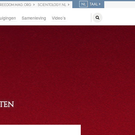
NL
TAAL
FREEDOM MAG.ORG
SCIENTOLOGY.NL
uigingen
Samenleving
Video’s
TEN