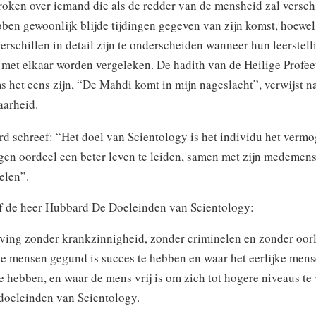
roken over iemand die als de redder van de mensheid zal versch
bben gewoonlijk blijde tijdingen gegeven van zijn komst, hoewel
verschillen in detail zijn te onderscheiden wanneer hun leerstel
met elkaar worden vergeleken. De hadith van de Heilige Profee
s het eens zijn, “De Mahdi komt in mijn nageslacht”, verwijst n
aarheid.
d schreef: “Het doel van Scientology is het individu het vermo
igen oordeel een beter leven te leiden, samen met zijn medemens
pelen”.
f de heer Hubbard De Doeleinden van Scientology:
ving zonder krankzinnigheid, zonder criminelen en zonder oor
le mensen gegund is succes te hebben en waar het eerlijke men
te hebben, en waar de mens vrij is om zich tot hogere niveaus te 
 doeleinden van Scientology.