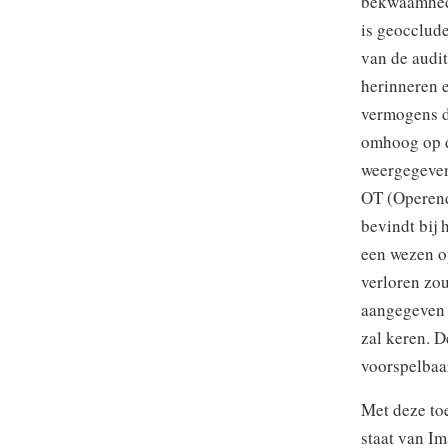
bekwaamhede
is geocclude
van de audit
herinneren e
vermogens d
omhoog op d
weergegeven
OT (Operend 
bevindt bij 
een wezen o
verloren zou
aangegeven 
zal keren. 
voorspelbaa
Met deze to
staat van I