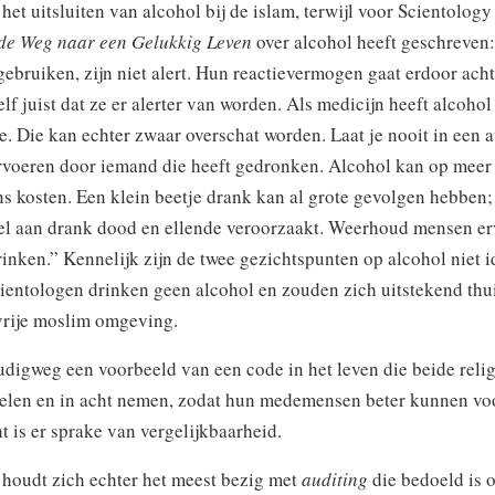
 het uitsluiten van alcohol bij de islam, terwijl voor Scientology
de Weg naar een Gelukkig Leven
over alcohol heeft geschreven
gebruiken, zijn niet alert. Hun reactievermogen gaat erdoor acht
lf juist dat ze er alerter van worden. Als medicijn heeft alcoho
. Die kan echter zwaar overschat worden. Laat je nooit in een a
ervoeren door iemand die heeft gedronken. Alcohol kan op meer
ns kosten. Een klein beetje drank kan al grote gevolgen hebben
eel aan drank dood en ellende veroorzaakt. Weerhoud mensen er
rinken.” Kennelijk zijn de twee gezichtspunten op alcohol niet i
ientologen drinken geen alcohol en zouden zich uitstekend thui
vrije moslim omgeving.
udigweg een voorbeeld van een code in het leven die beide relig
delen en in acht nemen, zodat hun medemensen beter kunnen vo
ht is er sprake van vergelijkbaarheid.
 houdt zich echter het meest bezig met
auditing
die bedoeld is