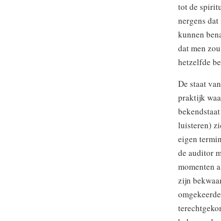
tot de spiri
nergens dat
kunnen benad
dat men zou 
hetzelfde b
De staat van
praktijk waa
bekendstaat
luisteren) z
eigen termi
de auditor m
momenten aan
zijn bekwaam
omgekeerde w
terechtgekom