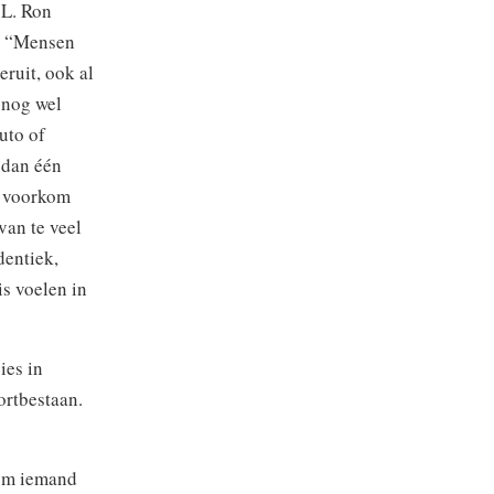
 L. Ron
: “Mensen
eruit, ook al
l nog wel
uto of
 dan één
; voorkom
van te veel
dentiek,
s voelen in
ies in
ortbestaan.
 om iemand