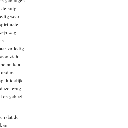
ijn geheugen
t de hulp
oedig weer
pirituele
zijn weg
ch
aar volledig
soon zich
 thetan kan
 anders
ap duidelijk
deze terug
d en geheel
en dat de
 kan