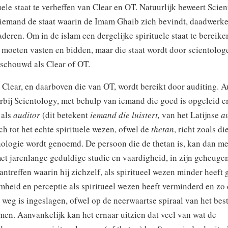
tuele staat te verheffen van Clear en OT. Natuurlijk beweert Scie
 iemand de staat waarin de Imam Ghaib zich bevindt, daadwerke
eren. Om in de islam een dergelijke spirituele staat te bereike
moeten vasten en bidden, maar die staat wordt door scientolog
eschouwd als Clear of OT.
 Clear, en daarboven die van OT, wordt bereikt door auditing. A
rbij Scientology, met behulp van iemand die goed is opgeleid e
 als
auditor
(dit betekent
iemand die luistert,
van het Latijnse
a
ich tot het echte spirituele wezen, ofwel de
thetan
, richt zoals di
nologie wordt genoemd. De persoon die de thetan is, kan dan me
et jarenlange geduldige studie en vaardigheid, in zijn geheugen
treffen waarin hij zichzelf, als spiritueel wezen minder heeft
heid en perceptie als spiritueel wezen heeft verminderd en zo
eg is ingeslagen, ofwel op de neerwaartse spiraal van het best
en. Aanvankelijk kan het ernaar uitzien dat veel van wat de