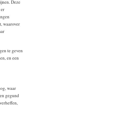
ijnen. Deze
 er
lingen
t, waarover
aar
gen te geven
en, en een
log, waar
sen gegund
verheffen,