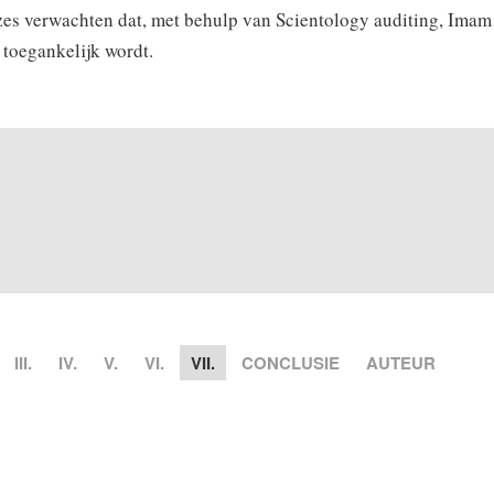
ezes verwachten dat, met behulp van Scientology auditing, Im
 toegankelijk wordt.
III.
IV.
V.
VI.
VII.
CONCLUSIE
AUTEUR