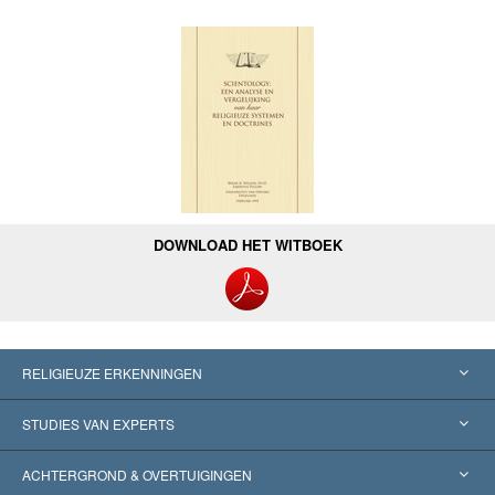
DOWNLOAD HET WITBOEK
RELIGIEUZE ERKENNINGEN
Verenigde Staten
STUDIES VAN EXPERTS
Wereldwijde Erkenningen
Expertises per Categorie
ACHTERGROND & OVERTUIGINGEN