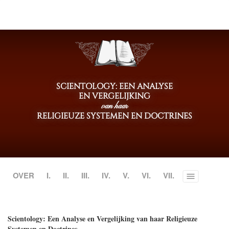
SCIENTOLOGY: EEN ANALYSE
EN VERGELIJKING
van haar
RELIGIEUZE SYSTEMEN EN DOCTRINES
OVER
I.
II.
III.
IV.
V.
VI.
VII.
Toggle
menu
Scientology: Een Analyse en Vergelijking van haar Religieuze
Systemen en Doctrines