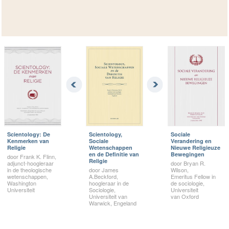
Scientology: De
Scientology,
Sociale
Kenmerken van
Sociale
Verandering en
Religie
Wetenschappen
Nieuwe Religieuze
en de Definitie van
Bewegingen
door Frank K. Flinn,
Religie
adjunct-hoogleraar
door Bryan R.
in de theologische
door James
Wilson,
wetenschappen,
A.Beckford,
Emeritus Fellow in
Washington
hoogleraar in de
de sociologie,
Universiteit
Sociologie,
Universiteit
Universiteit van
van Oxford
Warwick, Engeland