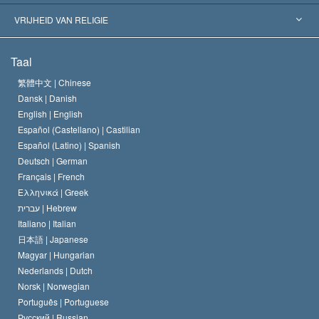
Historische Beslissingen
’s Werelds Meest Vooraanstaande Experts
L. Ron Hubbard
VRIJHEID VAN RELIGIE
De Doeleinden van Scientology
Wat is Vrijheid van Religie?
Taal
Het Credo van de Scientology Kerk
Internationale Mensenrechten Standaards
繁體中文 |
Chinese
Dansk |
Danish
De Code van een Scientoloog
Verklaring over Religie
English |
English
Español (Castellano) |
Castilian
David Miscavige
Español (Latino) |
Spanish
Deutsch |
German
Français |
French
Ελληνικά |
Greek
עברית |
Hebrew
Italiano |
Italian
日本語 |
Japanese
Magyar |
Hungarian
Nederlands |
Dutch
Norsk |
Norwegian
Português |
Portuguese
Русский |
Russian