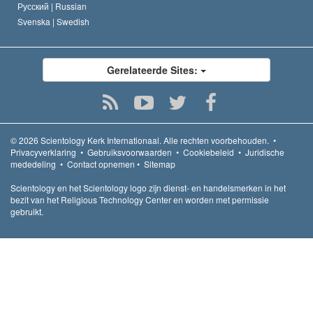
Русский |
Russian
Svenska |
Swedish
Gerelateerde Sites:
© 2026
Scientology Kerk Internationaal.
Alle rechten voorbehouden.
•
Privacyverklaring
•
Gebruiksvoorwaarden
•
Cookiebeleid
•
Juridische
mededeling
•
Contact opnemen
•
Sitemap
Scientology en het Scientology logo zijn dienst- en handelsmerken in het
bezit van het Religious Technology Center en worden met permissie
gebruikt.