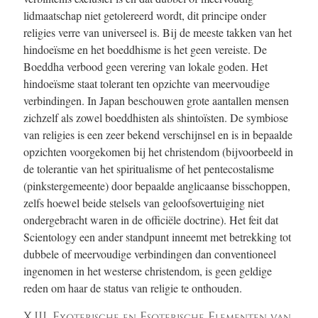
lidmaatschap niet getolereerd wordt, dit principe onder
religies verre van universeel is. Bij de meeste takken van het
hindoeïsme en het boeddhisme is het geen vereiste. De
Boeddha verbood geen verering van lokale goden. Het
hindoeïsme staat tolerant ten opzichte van meervoudige
verbindingen. In Japan beschouwen grote aantallen mensen
zichzelf als zowel boeddhisten als shintoïsten. De symbiose
van religies is een zeer bekend verschijnsel en is in bepaalde
opzichten voorgekomen bij het christendom (bijvoorbeeld in
de tolerantie van het spiritualisme of het pentecostalisme
(pinkstergemeente) door bepaalde anglicaanse bisschoppen,
zelfs hoewel beide stelsels van geloofsovertuiging niet
ondergebracht waren in de officiële doctrine). Het feit dat
Scientology een ander standpunt inneemt met betrekking tot
dubbele of meervoudige verbindingen dan conventioneel
ingenomen in het westerse christendom, is geen geldige
reden om haar de status van religie te onthouden.
X.III. Exoterische en Esoterische Elementen van