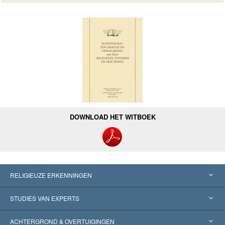
DOWNLOAD HET WITBOEK
RELIGIEUZE ERKENNINGEN
Verenigde Staten
STUDIES VAN EXPERTS
Wereldwijde Erkenningen
Expertises per Categorie
ACHTERGROND & OVERTUIGINGEN