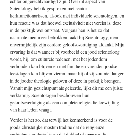
echter ongerechtvaardigd zijn. Over dit aspect van
Scientology heb ik gesproken met senior
kerkfunctionarissen, alsook met individuele scientologen, en
hun reactie was dat hoewel exclusiviteit niet vereist is, deze
in de praktijk wel ontstaat. Volgens hen is het zo dat
naarmate men meer betrokken raakt bij Scientology, men
onvermijdelijk zijn eerdere geloofsovertuiging afdankt. Mijn
ervaring is dat wanneer bijvoorbeeld een jood scientoloog
wordt, hij, om culturele redenen, met het jodendom
verbonden kan blijven en met familie en vrienden joodse
feestdagen kan blijven vieren, maar hij of zij zou niet langer
in de joodse theologie geloven of deze in praktijk brengen.
Vanuit mijn gezichtspunt als geleerde, lijkt dit me een juiste
verklaring. Scientologen beschouwen hun
geloofsovertuiging als een complete religie die toewijding
van haar leden vraagt.
Verder is het zo, dat terwijl het kenmerkend is voor de
joods-christelijke-moslim traditie dat de religieuze
verbintenis exclusief is en dat dubbel of meervoudig