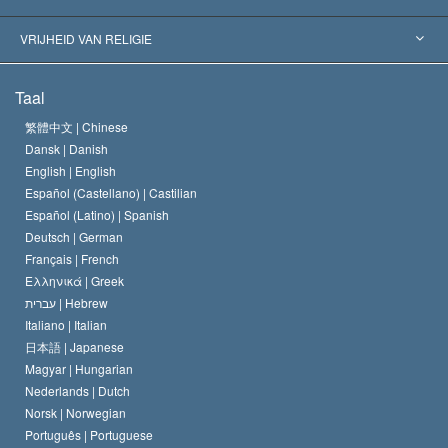
Historische Beslissingen
’s Werelds Meest Vooraanstaande Experts
L. Ron Hubbard
VRIJHEID VAN RELIGIE
De Doeleinden van Scientology
Wat is Vrijheid van Religie?
Taal
Het Credo van de Scientology Kerk
Internationale Mensenrechten Standaards
繁體中文 |
Chinese
Dansk |
Danish
De Code van een Scientoloog
Verklaring over Religie
English |
English
Español (Castellano) |
Castilian
David Miscavige
Español (Latino) |
Spanish
Deutsch |
German
Français |
French
Ελληνικά |
Greek
עברית |
Hebrew
Italiano |
Italian
日本語 |
Japanese
Magyar |
Hungarian
Nederlands |
Dutch
Norsk |
Norwegian
Português |
Portuguese