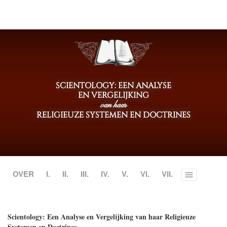
SCIENTOLOGY: EEN ANALYSE
EN VERGELIJKING
van haar
RELIGIEUZE SYSTEMEN EN DOCTRINES
OVER
I.
II.
III.
IV.
V.
VI.
VII.
Toggle
menu
Scientology: Een Analyse en Vergelijking van haar Religieuze
Systemen en Doctrines