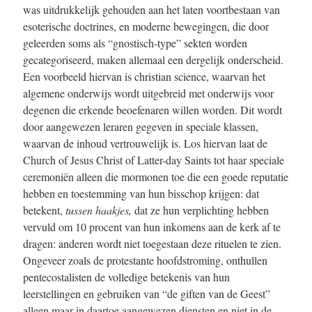
was uitdrukkelijk gehouden aan het laten voortbestaan van
esoterische doctrines, en moderne bewegingen, die door
geleerden soms als “gnostisch-type” sekten worden
gecategoriseerd, maken allemaal een dergelijk onderscheid.
Een voorbeeld hiervan is christian science, waarvan het
algemene onderwijs wordt uitgebreid met onderwijs voor
degenen die erkende beoefenaren willen worden. Dit wordt
door aangewezen leraren gegeven in speciale klassen,
waarvan de inhoud vertrouwelijk is. Los hiervan laat de
Church of Jesus Christ of Latter-day Saints tot haar speciale
ceremoniën alleen die mormonen toe die een goede reputatie
hebben en toestemming van hun bisschop krijgen: dat
betekent,
tussen haakjes,
dat ze hun verplichting hebben
vervuld om 10 procent van hun inkomens aan de kerk af te
dragen: anderen wordt niet toegestaan deze rituelen te zien.
Ongeveer zoals de protestante hoofdstroming, onthullen
pentecostalisten de volledige betekenis van hun
leerstellingen en gebruiken van “de giften van de Geest”
alleen maar in daartoe aangewezen diensten en niet in de