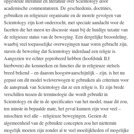
opgestelde literatuur en literatuur over Scientology door
academische commentatoren. De geschiedenis, doctrines,
gebruiken en religieuze organisatie en de morele gevolgen van
Scientology zijn kort onderzocht, met speciale aandacht voor de
facetten die het meest ter discussie staan bij de huidige taxatie van
de religieuze status van de beweging. Een dergelijke beoordeling,
waarbij veel toepasselijke overwegingen naar voren gebracht zijn,
staven de bewering dat Scientology inderdaad een religie is.
Aangezien we echter geprobeerd hebben (hoofdstuk II.I
hierboven) die kenmerken en functies die in religieuze stelsels
breed bekend – en daarom hoogstwaarschijnlijk – zijn, is het nu
gepast om dit model weloverwogen te gebruiken als criterium voor
de aanspraak van Scientology dat ze een religie is. Er zijn brede
verschillen tussen de terminologie die wordt gebruikt in
Scientology en die in de specificaties van het model, maar dit zou,
ten minste in bepaalde mate, het geval kunnen zijn voor veel –
misschien wel alle – religieuze bewegingen. Gezien de
algemeenheid van de gebruikte concepten zou het niettemin
mogelijk moeten zijn zonder al te veel moeilijkheden of mogelijke