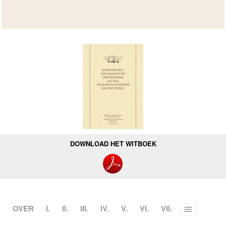
DOWNLOAD HET WITBOEK
OVER
I.
II.
III.
IV.
V.
VI.
VII.
Toggle
menu