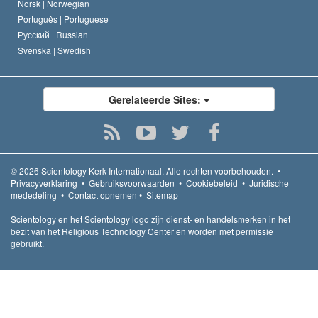
Norsk |
Norwegian
Português |
Portuguese
Русский |
Russian
Svenska |
Swedish
Gerelateerde Sites:
© 2026
Scientology Kerk Internationaal.
Alle rechten voorbehouden.
•
Privacyverklaring
•
Gebruiksvoorwaarden
•
Cookiebeleid
•
Juridische
mededeling
•
Contact opnemen
•
Sitemap
Scientology en het Scientology logo zijn dienst- en handelsmerken in het
bezit van het Religious Technology Center en worden met permissie
gebruikt.