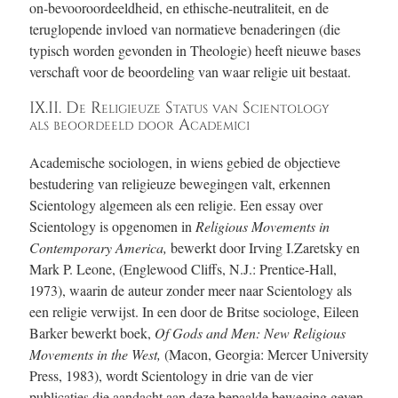
on-bevooroordeeldheid, en ethische-neutraliteit, en de
teruglopende invloed van normatieve benaderingen (die
typisch worden gevonden in Theologie) heeft nieuwe bases
verschaft voor de beoordeling van waar religie uit bestaat.
IX.II. De Religieuze Status van Scientology
als beoordeeld door Academici
Academische sociologen, in wiens gebied de objectieve
bestudering van religieuze bewegingen valt, erkennen
Scientology algemeen als een religie. Een essay over
Scientology is opgenomen in
Religious Movements in
Contemporary America
,
bewerkt door Irving I.Zaretsky en
Mark P. Leone, (Englewood Cliffs, N.J.: Prentice-Hall,
1973), waarin de auteur zonder meer naar Scientology als
een religie verwijst. In een door de Britse sociologe, Eileen
Barker bewerkt boek,
Of Gods and Men: New Religious
Movements in the West,
(Macon, Georgia: Mercer University
Press, 1983), wordt Scientology in drie van de vier
publicaties die aandacht aan deze bepaalde beweging geven,