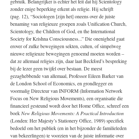
gebruik. Belangrijker is echter het feit dat hij Scientology
zonder enige beperking erkent als religie. Hij schrijft
(pag. 12)
, “Sociologen [zijn het] oneens over de juiste
benaming van religieuze groepen zoals Unification Church,
Scientology, the Children of God, en the International
Society for Krishna Consciousness...” Die onenigheid gaat
erover of zulke bewegingen sekten, culten, of simpelweg
nieuwe religieuze bewegingen genoemd moeten worden –
dat ze allemaal religies zijn, daar laat Beckford’s bespreking
bij de lezer geen twijfel over bestaan. De meest
gezaghebbende van allemaal, Professor Eileen Barker van
de London School of Economics, en grondlegger en
voormalig Directeur van INFORM (Information Network
Focus on New Religious Movements), een organisatie die
financieel gesteund wordt door het Home Office, schreef een
boek
New Religious Movements: A Practical Introduction
(Londen: Her Majesty’s Stationery Office, 1989) specifiek
bedoeld om het publiek (en in het bijzonder de familieleden
van bekeerlingen) te voorzien van de juiste informatie over