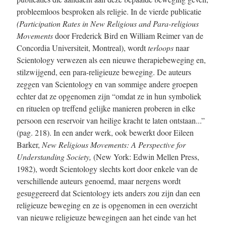
probleemloos besproken als religie. In de vierde publicatie
(Participation Rates in New
Religious and Par
a-r
eligious
Movements
door Frederick Bird en William Reimer van de
Concordia Universiteit, Montreal), wordt
terloops
naar
Scientology verwezen als een nieuwe therapiebeweging en,
stilzwijgend, een para-religieuze beweging. De auteurs
zeggen van Scientology en van sommige andere groepen
echter dat ze opgenomen zijn “omdat ze in hun symboliek
en rituelen op treffend gelijke manieren proberen in elke
persoon een reservoir van heilige kracht te laten ontstaan...”
(pag. 218)
. In een ander werk, ook bewerkt door Eileen
Barker,
New Religious Movements: A Perspective for
Understanding Society,
(New York: Edwin Mellen Press,
1982), wordt Scientology slechts kort door enkele van de
verschillende auteurs genoemd, maar nergens wordt
gesuggereerd dat Scientology iets anders zou zijn dan een
religieuze beweging en ze is opgenomen in een overzicht
van nieuwe religieuze bewegingen aan het einde van het