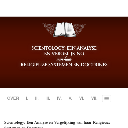
SCIENTOLOGY: EEN ANALYSE
EN VERGELIJKING
van haar
RELIGIEUZE SYSTEMEN EN DOCTRINES
OVER
I.
II.
III.
IV.
V.
VI.
VII.
Toggle
menu
Scientology: Een Analyse en Vergelijking van haar Religieuze
Systemen en Doctrines