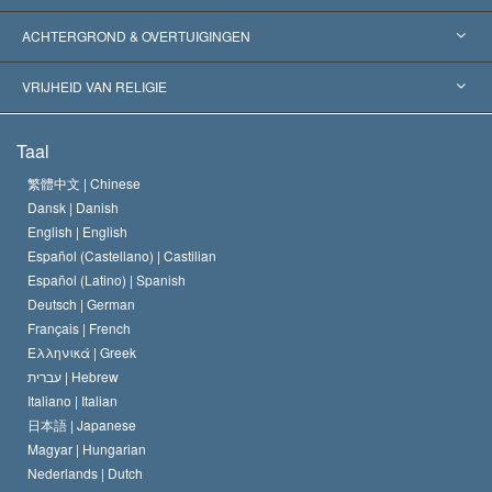
Wereldwijde Erkenningen
Expertises per Categorie
ACHTERGROND & OVERTUIGINGEN
Historische Beslissingen
’s Werelds Meest Vooraanstaande Experts
L. Ron Hubbard
VRIJHEID VAN RELIGIE
De Doeleinden van Scientology
Wat is Vrijheid van Religie?
Taal
Het Credo van de Scientology Kerk
Internationale Mensenrechten Standaards
繁體中文 |
Chinese
Dansk |
Danish
De Code van een Scientoloog
Verklaring over Religie
English |
English
Español (Castellano) |
Castilian
David Miscavige
Español (Latino) |
Spanish
Deutsch |
German
Français |
French
Ελληνικά |
Greek
עברית |
Hebrew
Italiano |
Italian
日本語 |
Japanese
Magyar |
Hungarian
Nederlands |
Dutch