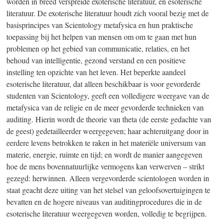
worden in breed verspreide exoterische literatuur, en esoterische
literatuur. De exoterische literatuur houdt zich vooral bezig met de
basisprincipes van Scientology metafysica en hun praktische
toepassing bij het helpen van mensen om om te gaan met hun
problemen op het gebied van communicatie, relaties, en het
behoud van intelligentie, gezond verstand en een positieve
instelling ten opzichte van het leven. Het beperkte aandeel
esoterische literatuur, dat alleen beschikbaar is voor gevorderde
studenten van Scientology, geeft een volledigere weergave van de
metafysica van de religie en de meer gevorderde technieken van
auditing. Hierin wordt de theorie van theta (de eerste gedachte van
de geest) gedetailleerder weergegeven; haar achteruitgang door in
eerdere levens betrokken te raken in het materiële universum van
materie, energie, ruimte en tijd; en wordt de manier aangegeven
hoe de mens bovennatuurlijke vermogens kan verwerven – strikt
gezegd: herwinnen. Alleen vergevorderde scientologen worden in
staat geacht deze uiting van het stelsel van geloofsovertuigingen te
bevatten en de hogere niveaus van auditingprocedures die in de
esoterische literatuur weergegeven worden, volledig te begrijpen.