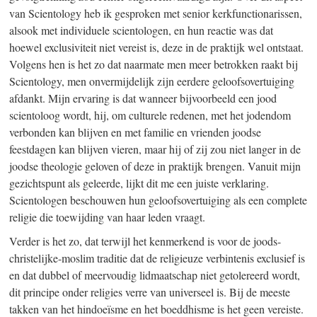
van Scientology heb ik gesproken met senior kerkfunctionarissen,
alsook met individuele scientologen, en hun reactie was dat
hoewel exclusiviteit niet vereist is, deze in de praktijk wel ontstaat.
Volgens hen is het zo dat naarmate men meer betrokken raakt bij
Scientology, men onvermijdelijk zijn eerdere geloofsovertuiging
afdankt. Mijn ervaring is dat wanneer bijvoorbeeld een jood
scientoloog wordt, hij, om culturele redenen, met het jodendom
verbonden kan blijven en met familie en vrienden joodse
feestdagen kan blijven vieren, maar hij of zij zou niet langer in de
joodse theologie geloven of deze in praktijk brengen. Vanuit mijn
gezichtspunt als geleerde, lijkt dit me een juiste verklaring.
Scientologen beschouwen hun geloofsovertuiging als een complete
religie die toewijding van haar leden vraagt.
Verder is het zo, dat terwijl het kenmerkend is voor de joods-
christelijke-moslim traditie dat de religieuze verbintenis exclusief is
en dat dubbel of meervoudig lidmaatschap niet getolereerd wordt,
dit principe onder religies verre van universeel is. Bij de meeste
takken van het hindoeïsme en het boeddhisme is het geen vereiste.