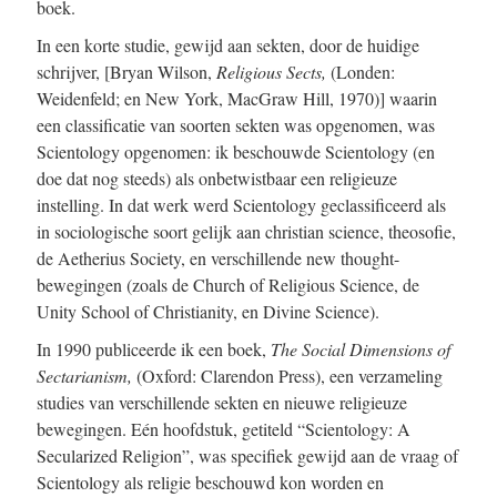
boek.
In een korte studie, gewijd aan sekten, door de huidige
schrijver, [Bryan Wilson,
Religious Sects,
(Londen:
Weidenfeld; en New York, MacGraw Hill, 1970)] waarin
een classificatie van soorten sekten was opgenomen, was
Scientology opgenomen: ik beschouwde Scientology (en
doe dat nog steeds) als onbetwistbaar een religieuze
instelling. In dat werk werd Scientology geclassificeerd als
in sociologische soort gelijk aan christian science, theosofie,
de Aetherius Society, en verschillende new thought-
bewegingen (zoals de Church of Religious Science, de
Unity School of Christianity, en Divine Science).
In 1990 publiceerde ik een boek,
The Social Dimensions of
Sectarianism,
(Oxford: Clarendon Press), een verzameling
studies van verschillende sekten en nieuwe religieuze
bewegingen. Eén hoofdstuk, getiteld “Scientology: A
Secularized Religion”, was specifiek gewijd aan de vraag of
Scientology als religie beschouwd kon worden en