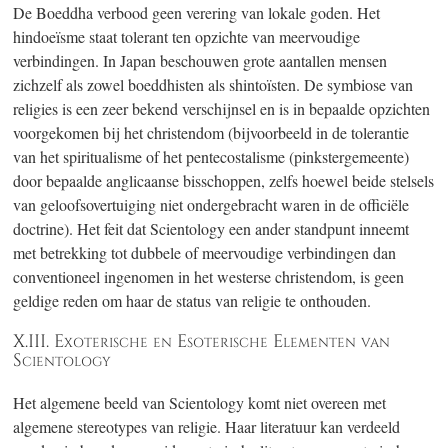
De Boeddha verbood geen verering van lokale goden. Het
hindoeïsme staat tolerant ten opzichte van meervoudige
verbindingen. In Japan beschouwen grote aantallen mensen
zichzelf als zowel boeddhisten als shintoïsten. De symbiose van
religies is een zeer bekend verschijnsel en is in bepaalde opzichten
voorgekomen bij het christendom (bijvoorbeeld in de tolerantie
van het spiritualisme of het pentecostalisme (pinkstergemeente)
door bepaalde anglicaanse bisschoppen, zelfs hoewel beide stelsels
van geloofsovertuiging niet ondergebracht waren in de officiële
doctrine). Het feit dat Scientology een ander standpunt inneemt
met betrekking tot dubbele of meervoudige verbindingen dan
conventioneel ingenomen in het westerse christendom, is geen
geldige reden om haar de status van religie te onthouden.
X.III. Exoterische en Esoterische Elementen van
Scientology
Het algemene beeld van Scientology komt niet overeen met
algemene stereotypes van religie. Haar literatuur kan verdeeld