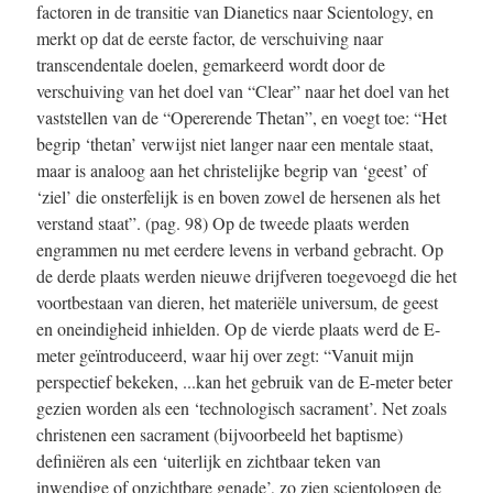
factoren in de transitie van Dianetics naar Scientology, en
merkt op dat de eerste factor, de verschuiving naar
transcendentale doelen, gemarkeerd wordt door de
verschuiving van het doel van “Clear” naar het doel van het
vaststellen van de “Opererende Thetan”, en voegt toe: “Het
begrip ‘thetan’ verwijst niet langer naar een mentale staat,
maar is analoog aan het christelijke begrip van ‘geest’ of
‘ziel’ die onsterfelijk is en boven zowel de hersenen als het
verstand staat”.
(pag. 98)
Op de tweede plaats werden
engrammen nu met eerdere levens in verband gebracht. Op
de derde plaats werden nieuwe drijfveren toegevoegd die het
voortbestaan van dieren, het materiële universum, de geest
en oneindigheid inhielden. Op de vierde plaats werd de E-
meter geïntroduceerd, waar hij over zegt: “Vanuit mijn
perspectief bekeken, ...kan het gebruik van de E-meter beter
gezien worden als een ‘technologisch sacrament’. Net zoals
christenen een sacrament (bijvoorbeeld het baptisme)
definiëren als een ‘uiterlijk en zichtbaar teken van
inwendige of onzichtbare genade’, zo zien scientologen de