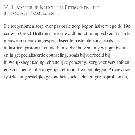
V.III. Moderne Religie en Betrokkenheid
bij Sociale Problemen
De toegenomen zorg over pastorale zorg begon halverwege de 19e
eeuw in Groot-Brittannië, maar wordt nu tot uiting gebracht in vele
nieuwe vormen van gespecialiseerde pastorale zorg, zoals
industrieel pastoraat, en werk in ziekenhuizen en gevangenissen,
en in gespecialiseerde counseling, zoals bijvoorbeeld bij
huwelijksbegeleiding, christelijke genezing, zorg voor verslaafden
en voor mensen die mogelijk zelfmoord willen plegen. Advies over
fysieke en geestelijke gezondheid, seksuele- en gezinsproblemen,
onderwijs- en werkrelaties zijn bijna alledaagse kwesties
geworden in veel religieuze literatuur in veel geloofsgezindten, en
opvallend ook in relatief recent gevestigde sekten en gezindten.
V.IV. Moderne Religie en Levensverbetering
Bij sommige nieuwe religieuze bewegingen is de claim om
mensen van een gevoel van zin en doel in het leven te bezorgen,