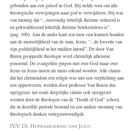
gebonden aan een geloof in God. Hij stelde voor om alle
theologische verwijzingen naar god te verwijderen. Hij was
van mening dat “...eenvoudig letterlijk theïsme verkeerd is
en gekwalificeerd letterlijk theïsme betekenisloos is”.
(pag. 100)
. Aan de ander kant zou men vast kunnen houden
aan de menselijkheid van de man, Jezus, “...de kwestie van
zijn goddelijkheid in het midden latend”. De door Van
Buren geopperde theologie werd christelijk atheïsme
genoemd. De evangeliën gingen niet over God maar over
Jezus en Jezus moest als mens erkend worden. Alle claims
dat het christendom een religie was met een verplichting aan
een opperwezen, werden door professor Van Buren dus
opzijgezet, net zoals dergelijke claims ook opzijgezet
werden door de theologen van de “Death of God” school,
die in dezelfde periode bestond en een andere stroming van
theologisch denken vertegenwoordigde.
IV.V. De Herwaardering van Jezus