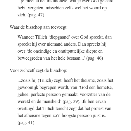
...je moet al het traditionele, wat je over God geleerd
hebt, vergeten, misschien zelfs wel het woord op
zich.
(pag. 47)
Waar de bisschop aan toevoegt:
Wanneer Tillich ‘diepgaand’ over God spreekt, dan
spreekt hij over niemand anders. Dan spreekt hij
over ‘de oneindige en onuitputtelijke diepte en
beweegreden van het hele bestaan...’
(pag. 46)
Voor zichzelf zegt de bisschop:
...zoals hij (Tillich) zegt, heeft het theïsme, zoals het
gewoonlijk begrepen wordt, van ‘God een hemelse,
geheel perfecte persoon gemaakt, voorzitter van de
wereld en de mensheid’
(pag. 39)
...Ik ben ervan
overtuigd dat Tillich terecht zegt dat het protest van
het atheïsme tegen zo’n hoogste persoon juist is.
(pag. 41)