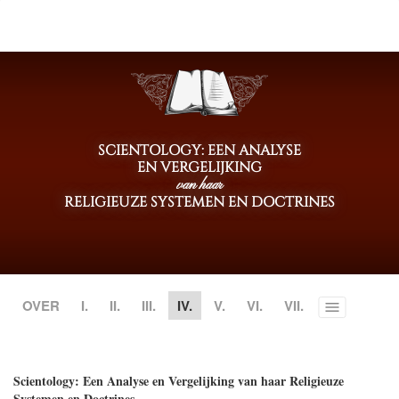
SCIENTOLOGY: EEN ANALYSE
EN VERGELIJKING
van haar
RELIGIEUZE SYSTEMEN EN DOCTRINES
OVER
I.
II.
III.
IV.
V.
VI.
VII.
Toggle
menu
Scientology: Een Analyse en Vergelijking van haar Religieuze
Systemen en Doctrines