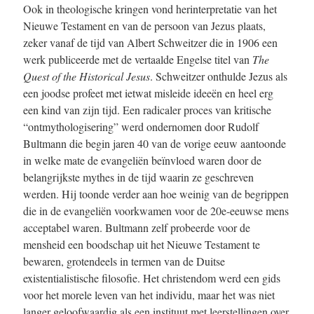
Ook in theologische kringen vond herinterpretatie van het
Nieuwe Testament en van de persoon van Jezus plaats,
zeker vanaf de tijd van Albert Schweitzer die in 1906 een
werk publiceerde met de vertaalde Engelse titel van
The
Quest of the Historical Jesus
. Schweitzer onthulde Jezus als
een joodse profeet met ietwat misleide ideeën en heel erg
een kind van zijn tijd. Een radicaler proces van kritische
“ontmythologisering” werd ondernomen door Rudolf
Bultmann die begin jaren 40 van de vorige eeuw aantoonde
in welke mate de evangeliën beïnvloed waren door de
belangrijkste mythes in de tijd waarin ze geschreven
werden. Hij toonde verder aan hoe weinig van de begrippen
die in de evangeliën voorkwamen voor de 20e-eeuwse mens
acceptabel waren. Bultmann zelf probeerde voor de
mensheid een boodschap uit het Nieuwe Testament te
bewaren, grotendeels in termen van de Duitse
existentialistische filosofie. Het christendom werd een gids
voor het morele leven van het individu, maar het was niet
langer geloofwaardig als een instituut met leerstellingen over