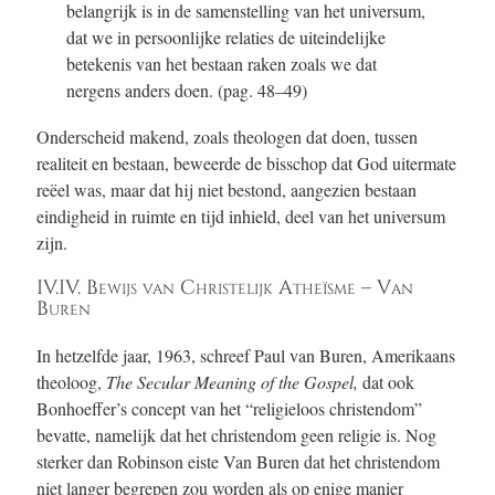
belangrijk is in de samenstelling van het universum,
dat we in persoonlijke relaties de uiteindelijke
betekenis van het bestaan raken zoals we dat
nergens anders doen.
(pag. 48–49)
Onderscheid makend, zoals theologen dat doen, tussen
realiteit en bestaan, beweerde de bisschop dat God uitermate
reëel was, maar dat hij niet bestond, aangezien bestaan
eindigheid in ruimte en tijd inhield, deel van het universum
zijn.
IV.IV. Bewijs van Christelijk Atheïsme – Van
Buren
In hetzelfde jaar, 1963, schreef Paul van Buren, Amerikaans
theoloog,
The Secular Meaning of the Gospel,
dat ook
Bonhoeffer’s concept van het “religieloos christendom”
bevatte, namelijk dat het christendom geen religie is. Nog
sterker dan Robinson eiste Van Buren dat het christendom
niet langer begrepen zou worden als op enige manier