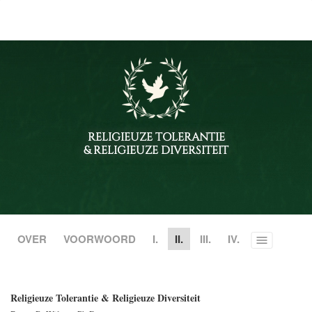
RELIGIEUZE TOLERANTIE
& RELIGIEUZE DIVERSITEIT
OVER
VOORWOORD
I.
II.
III.
IV.
Toggle
menu
Religieuze Tolerantie & Religieuze Diversiteit