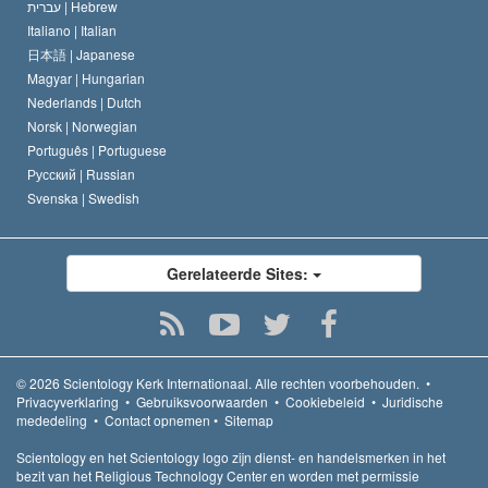
עברית |
Hebrew
Italiano |
Italian
日本語 |
Japanese
Magyar |
Hungarian
Nederlands |
Dutch
Norsk |
Norwegian
Português |
Portuguese
Русский |
Russian
Svenska |
Swedish
Gerelateerde Sites:
© 2026
Scientology Kerk Internationaal.
Alle rechten voorbehouden.
•
Privacyverklaring
•
Gebruiksvoorwaarden
•
Cookiebeleid
•
Juridische
mededeling
•
Contact opnemen
•
Sitemap
Scientology en het Scientology logo zijn dienst- en handelsmerken in het
bezit van het Religious Technology Center en worden met permissie