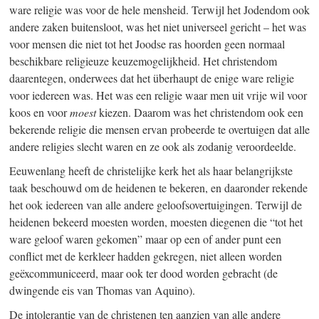
ware religie was voor de hele mensheid. Terwijl het Jodendom ook
andere zaken buitensloot, was het niet universeel gericht – het was
voor mensen die niet tot het Joodse ras hoorden geen normaal
beschikbare religieuze keuzemogelijkheid. Het christendom
daarentegen, onderwees dat het überhaupt de enige ware religie
voor iedereen was. Het was een religie waar men uit vrije wil voor
koos en voor
moest
kiezen.
Daarom was het christendom ook een
bekerende religie die mensen ervan probeerde te overtuigen dat alle
andere religies slecht waren en ze ook als zodanig veroordeelde.
Eeuwenlang heeft de christelijke kerk het als haar belangrijkste
taak beschouwd om de heidenen te bekeren, en daaronder rekende
het ook iedereen van alle andere geloofsovertuigingen. Terwijl de
heidenen bekeerd moesten worden, moesten diegenen die “tot het
ware geloof waren gekomen” maar op een of ander punt een
conflict met de kerkleer hadden gekregen, niet alleen worden
geëxcommuniceerd, maar ook ter dood worden gebracht (de
dwingende eis van Thomas van Aquino).
De intolerantie van de christenen ten aanzien van alle andere