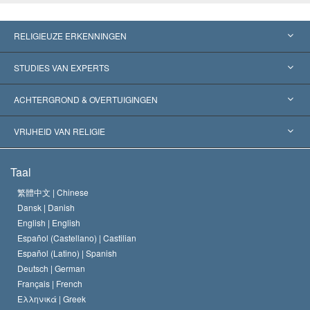
RELIGIEUZE ERKENNINGEN
Verenigde Staten
STUDIES VAN EXPERTS
Wereldwijde Erkenningen
Expertises per Categorie
ACHTERGROND & OVERTUIGINGEN
Historische Beslissingen
’s Werelds Meest Vooraanstaande Experts
L. Ron Hubbard
VRIJHEID VAN RELIGIE
De Doeleinden van Scientology
Wat is Vrijheid van Religie?
Taal
Het Credo van de Scientology Kerk
Internationale Mensenrechten Standaards
繁體中文 |
Chinese
Dansk |
Danish
De Code van een Scientoloog
Verklaring over Religie
English |
English
Español (Castellano) |
Castilian
David Miscavige
Español (Latino) |
Spanish
Deutsch |
German
Français |
French
Ελληνικά |
Greek