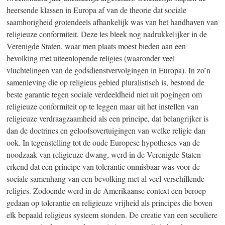
heersende klassen in Europa af van de theorie dat sociale
saamhorigheid grotendeels afhankelijk was van het handhaven van
religieuze conformiteit. Deze les bleek nog nadrukkelijker in de
Verenigde Staten, waar men plaats moest bieden aan een
bevolking met uiteenlopende religies (waaronder veel
vluchtelingen van de godsdienstvervolgingen in Europa). In zo’n
samenleving die op religieus gebied pluralistisch is, bestond de
beste garantie tegen sociale verdeeldheid niet uit pogingen om
religieuze conformiteit op te leggen maar uit het instellen van
religieuze verdraagzaamheid als een principe, dat belangrijker is
dan de doctrines en geloofsovertuigingen van welke religie dan
ook. In tegenstelling tot de oude Europese hypotheses van de
noodzaak van religieuze dwang, werd in de Verenigde Staten
erkend dat een principe van tolerantie onmisbaar was voor de
sociale samenhang van een bevolking met al veel verschillende
religies. Zodoende werd in de Amerikaanse context een beroep
gedaan op tolerantie en religieuze vrijheid als principes die boven
elk bepaald religieus systeem stonden. De creatie van een seculiere