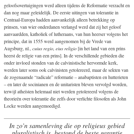
geloofsovertuigingen werd alleen tijdens de Reformatie verzacht en
dan nog maar geleidelijk. De eerste uitingen van tolerantie in
Centraal-Europa hadden aanvankelijk alleen betrekking op
prinsen, van wier onderdanen verlangd werd dat zij het geloof
aanvaardden, katholiek of lutheraans, van hun heerser volgens het
principe, dat in 1555 werd aangenomen bij de Vrede van
Augsburg, nl.,
cuius regio, eius religio
[in het land van een prins
heerst de religie van een prins]. In de verschillende gebieden die
onder invloed stonden van de calvinistische hervormde kerk,
werden later soms ook calvinisten getolereerd, maar de sekten van
de zogenaamde “radicale” reformatie – anabaptisten en hutterieten
– en later de socinianen en de unitaristen bleven vervolgd worden,
terwijl atheïsten helemaal niet werden getolereerd volgens de
theorieën over tolerantie die zelfs door verlichte filosofen als John
Locke werden aangemoedigd.
In zo’n samenleving die op religieus gebied
pluralistisch is, bestond de beste garantie