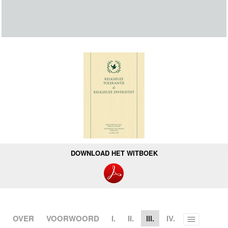
DOWNLOAD HET WITBOEK
OVER
VOORWOORD
I.
II.
III.
IV.
Toggle
menu