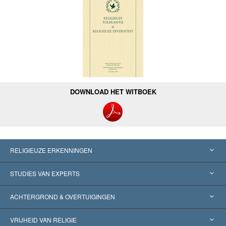
DOWNLOAD HET WITBOEK
RELIGIEUZE ERKENNINGEN
Verenigde Staten
STUDIES VAN EXPERTS
Wereldwijde Erkenningen
Expertises per Categorie
ACHTERGROND & OVERTUIGINGEN
Historische Beslissingen
’s Werelds Meest Vooraanstaande Experts
L. Ron Hubbard
VRIJHEID VAN RELIGIE