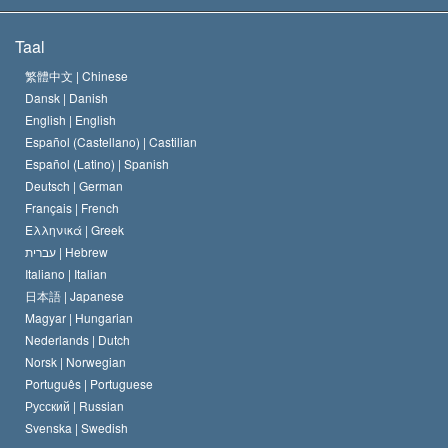
De Doeleinden van Scientology
Wat is Vrijheid van Religie?
Taal
Het Credo van de Scientology Kerk
Internationale Mensenrechten Standaards
繁體中文 |
Chinese
Dansk |
Danish
De Code van een Scientoloog
Verklaring over Religie
English |
English
Español (Castellano) |
Castilian
David Miscavige
Español (Latino) |
Spanish
Deutsch |
German
Français |
French
Ελληνικά |
Greek
עברית |
Hebrew
Italiano |
Italian
日本語 |
Japanese
Magyar |
Hungarian
Nederlands |
Dutch
Norsk |
Norwegian
Português |
Portuguese
Русский |
Russian
Svenska |
Swedish