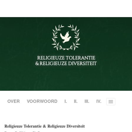
RELIGIEUZE TOLERANTIE
& RELIGIEUZE DIVERSITEIT
OVER
VOORWOORD
I.
II.
III.
IV.
Toggle
menu
Religieuze Tolerantie & Religieuze Diversiteit