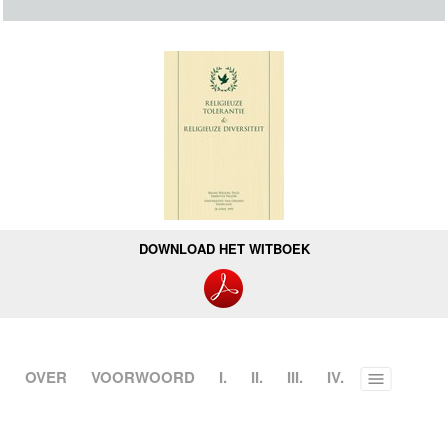
DOWNLOAD HET WITBOEK
OVER
VOORWOORD
I.
II.
III.
IV.
Toggle
menu