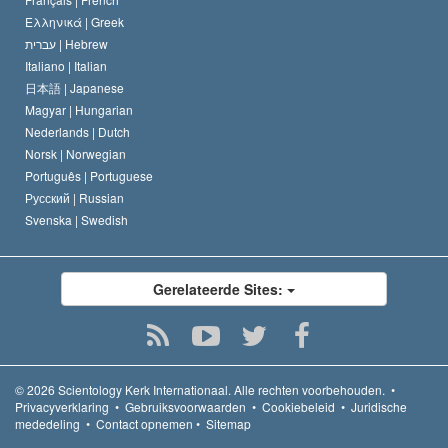
Ελληνικά |
Greek
עברית |
Hebrew
Italiano |
Italian
日本語 |
Japanese
Magyar |
Hungarian
Nederlands |
Dutch
Norsk |
Norwegian
Português |
Portuguese
Русский |
Russian
Svenska |
Swedish
Gerelateerde Sites:
© 2026
Scientology Kerk Internationaal.
Alle rechten voorbehouden.
•
Privacyverklaring
•
Gebruiksvoorwaarden
•
Cookiebeleid
•
Juridische
mededeling
•
Contact opnemen
•
Sitemap