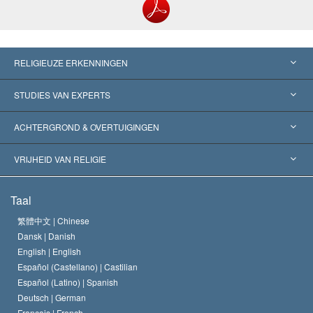
RELIGIEUZE ERKENNINGEN
Verenigde Staten
STUDIES VAN EXPERTS
Wereldwijde Erkenningen
Expertises per Categorie
ACHTERGROND & OVERTUIGINGEN
Historische Beslissingen
’s Werelds Meest Vooraanstaande Experts
L. Ron Hubbard
VRIJHEID VAN RELIGIE
De Doeleinden van Scientology
Wat is Vrijheid van Religie?
Taal
Het Credo van de Scientology Kerk
Internationale Mensenrechten Standaards
繁體中文 |
Chinese
Dansk |
Danish
De Code van een Scientoloog
Verklaring over Religie
English |
English
Español (Castellano) |
Castilian
David Miscavige
Español (Latino) |
Spanish
Deutsch |
German
Français |
French