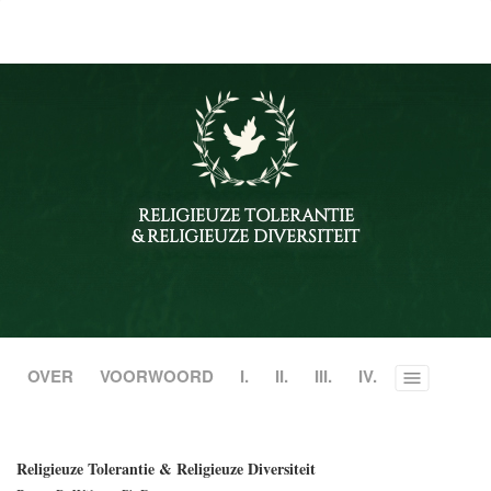
RELIGIEUZE TOLERANTIE
& RELIGIEUZE DIVERSITEIT
OVER
VOORWOORD
I.
II.
III.
IV.
Toggle
menu
Religieuze Tolerantie & Religieuze Diversiteit