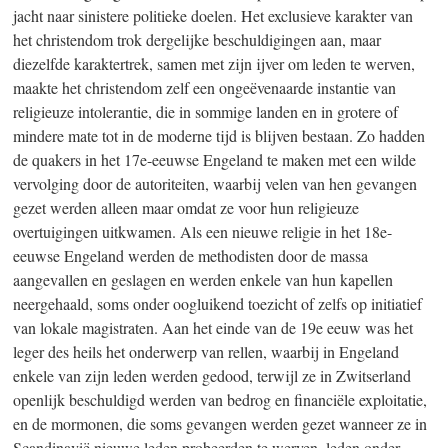
jacht naar sinistere politieke doelen. Het exclusieve karakter van
het christendom trok dergelijke beschuldigingen aan, maar
diezelfde karaktertrek, samen met zijn ijver om leden te werven,
maakte het christendom zelf een ongeëvenaarde instantie van
religieuze intolerantie, die in sommige landen en in grotere of
mindere mate tot in de moderne tijd is blijven bestaan. Zo hadden
de quakers in het 17e-eeuwse Engeland te maken met een wilde
vervolging door de autoriteiten, waarbij velen van hen gevangen
gezet werden alleen maar omdat ze voor hun religieuze
overtuigingen uitkwamen. Als een nieuwe religie in het 18e-
eeuwse Engeland werden de methodisten door de massa
aangevallen en geslagen en werden enkele van hun kapellen
neergehaald, soms onder oogluikend toezicht of zelfs op initiatief
van lokale magistraten. Aan het einde van de 19e eeuw was het
leger des heils het onderwerp van rellen, waarbij in Engeland
enkele van zijn leden werden gedood, terwijl ze in Zwitserland
openlijk beschuldigd werden van bedrog en financiële exploitatie,
en de mormonen, die soms gevangen werden gezet wanneer ze in
Scandinavië nieuwe leden probeerden te werven, leden onder