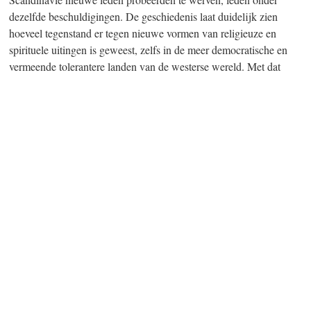
dezelfde beschuldigingen. De geschiedenis laat duidelijk zien
hoeveel tegenstand er tegen nieuwe vormen van religieuze en
spirituele uitingen is geweest, zelfs in de meer democratische en
vermeende tolerantere landen van de westerse wereld. Met dat
historisch verslag staan de recente resoluties van internationale
instanties, die van staten vragen om religieuze tolerantie toe te
passen en aan te moedigen, in scherp contrast.
Volgende
XXVI. De Soorten Nieuwe Religies