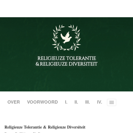
RELIGIEUZE TOLERANTIE
& RELIGIEUZE DIVERSITEIT
OVER
VOORWOORD
I.
II.
III.
IV.
Toggle
menu
Religieuze Tolerantie & Religieuze Diversiteit