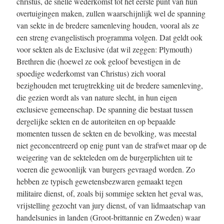
christus, de snelle wederkomst tot het eerste punt van hun
overtuigingen maken, zullen waarschijnlijk wel de spanning
van sekte in de bredere samenleving houden, vooral als ze
een streng evangelistisch programma volgen. Dat geldt ook
voor sekten als de Exclusive (dat wil zeggen: Plymouth)
Brethren die (hoewel ze ook geloof bevestigen in de
spoedige wederkomst van Christus) zich vooral
bezighouden met terugtrekking uit de bredere samenleving,
die gezien wordt als van nature slecht, in hun eigen
exclusieve gemeenschap. De spanning die bestaat tussen
dergelijke sekten en de autoriteiten en op bepaalde
momenten tussen de sekten en de bevolking, was meestal
niet geconcentreerd op enig punt van de strafwet maar op de
weigering van de sekteleden om de burgerplichten uit te
voeren die gewoonlijk van burgers gevraagd worden. Zo
hebben ze typisch gewetensbezwaren gemaakt tegen
militaire dienst, of, zoals bij sommige sekten het geval was,
vrijstelling gezocht van jury dienst, of van lidmaatschap van
handelsunies in landen (Groot-brittannie en Zweden) waar