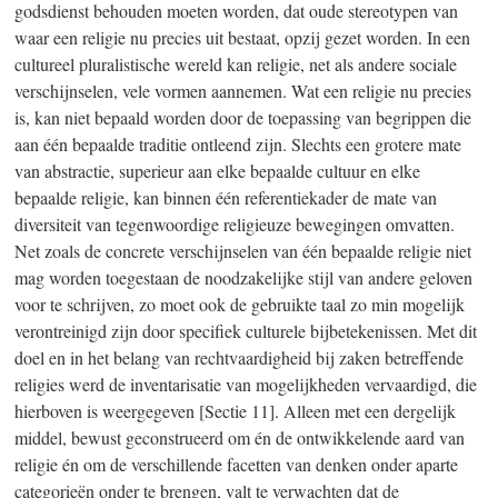
godsdienst behouden moeten worden, dat oude stereotypen van
waar een religie nu precies uit bestaat, opzij gezet worden. In een
cultureel pluralistische wereld kan religie, net als andere sociale
verschijnselen, vele vormen aannemen. Wat een religie nu precies
is, kan niet bepaald worden door de toepassing van begrippen die
aan één bepaalde traditie ontleend zijn. Slechts een grotere mate
van abstractie, superieur aan elke bepaalde cultuur en elke
bepaalde religie, kan binnen één referentiekader de mate van
diversiteit van tegenwoordige religieuze bewegingen omvatten.
Net zoals de concrete verschijnselen van één bepaalde religie niet
mag worden toegestaan de noodzakelijke stijl van andere geloven
voor te schrijven, zo moet ook de gebruikte taal zo min mogelijk
verontreinigd zijn door specifiek culturele bijbetekenissen. Met dit
doel en in het belang van rechtvaardigheid bij zaken betreffende
religies werd de inventarisatie van mogelijkheden vervaardigd, die
hierboven is weergegeven [Sectie 11]. Alleen met een dergelijk
middel, bewust geconstrueerd om én de ontwikkelende aard van
religie én om de verschillende facetten van denken onder aparte
categorieën onder te brengen, valt te verwachten dat de