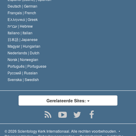
Deutsch |
German
Français |
French
Ελληνικά |
Greek
עברית |
Hebrew
Italiano |
Italian
日本語 |
Japanese
Magyar |
Hungarian
Nederlands |
Dutch
Norsk |
Norwegian
Português |
Portuguese
Русский |
Russian
Svenska |
Swedish
Gerelateerde Sites:
© 2026
Scientology Kerk Internationaal.
Alle rechten voorbehouden.
•