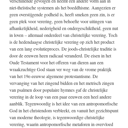
verschillende gevolgen en neemt een andere vorm aan in
niet-theïstische systemen als het boeddhisme. Aangezien er
geen overstijgende godheid is, heeft smeken geen zin, is er
geen plek voor verering, geen behoefte voor uitingen van
afhankelijkheid, nederigheid en ondergeschiktheid, geen nut
in loven – allemaal onderdeel van christelijke verering. Toch
is de hedendaagse christelijke verering op zich het product
van een lang evolutieproces. De joods-christelijke traditie is
door de eeuwen heen radicaal veranderd. De eisen in het
Oude Testament voor het offeren van dieren aan een
wraakzuchtige God staan ver weg van de vrome praktijk
van het 19e-eeuwse algemene protestantisme. De
vervanging van het zingend bidden en het metrisch zingen
van psalmen door populaire hymnes gaf de christelijke
verering in de loop van een paar eeuwen een heel andere
aanblik. Tegenwoordig is het idee van een antropomorfische
God in het christendom verbleekt, en vanuit het gezichtspunt
van moderne theologie, is tegenwoordige christelijke
verering, waarin antropomorfische metaforen in overvloed