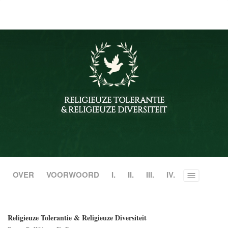
RELIGIEUZE TOLERANTIE
& RELIGIEUZE DIVERSITEIT
OVER
VOORWOORD
I.
II.
III.
IV.
Toggle
menu
Religieuze Tolerantie & Religieuze Diversiteit