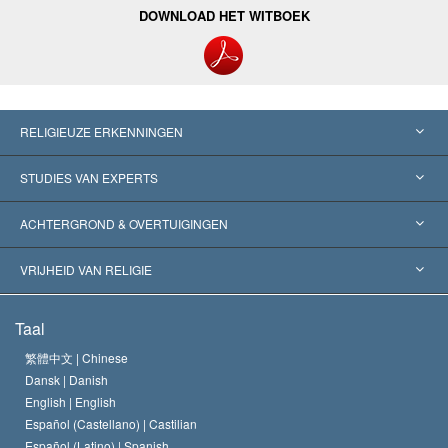
DOWNLOAD HET WITBOEK
RELIGIEUZE ERKENNINGEN
Verenigde Staten
STUDIES VAN EXPERTS
Wereldwijde Erkenningen
Expertises per Categorie
ACHTERGROND & OVERTUIGINGEN
Historische Beslissingen
’s Werelds Meest Vooraanstaande Experts
L. Ron Hubbard
VRIJHEID VAN RELIGIE
De Doeleinden van Scientology
Wat is Vrijheid van Religie?
Taal
Het Credo van de Scientology Kerk
Internationale Mensenrechten Standaards
繁體中文 |
Chinese
Dansk |
Danish
De Code van een Scientoloog
Verklaring over Religie
English |
English
Español (Castellano) |
Castilian
David Miscavige
Español (Latino) |
Spanish